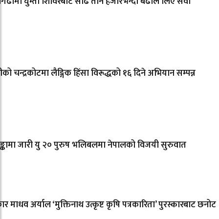
गढीमा घुम्ती शिविरबाट साढे तीन हजारभन्दा बढीले लिए सेवा
मीको चन्द्रकोटमा लैङ्गिक हिंसा विरूद्धको १६ दिने अभियान सम्पन्न
लङ्कामा जारी यु २० पुरुष भलिबलमा नेपालको विजयी सुरुवात
कार माधव अर्याल ‘मुक्तिनाथ उत्कृष्ट कृषि पत्रकारिता’ पुरस्कारबाट छनोट