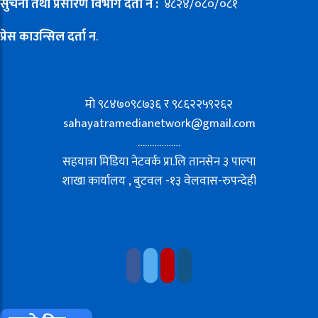
सुचना तथा प्रसारण विभाग दर्ता न :
४८२४/०८०/०८१
प्रेस काउन्सिल दर्ता न
.
मो ९८४७०९८७३६ र ९८६२२५९२६२
sahayatramedianetwork@gmail.com
………………
सहयात्रा मिडिया नेटवर्क प्रा.लि तानसेन ३ पाल्पा
शाखा कार्यालय , बुटवल -१३ वेलवास-रुपन्देही