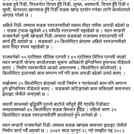
सडक हुदै रिडी, पिपलनेटा दिगाम हुँदै रिडी, लुम्छा, धरमपानी, दिगाम हुँदै रिडी र
घुम्ती, चारपाला,खरज्याङ हुँदै रिडी सडक खण्ड प्रयोग गर्नका लागि कार्यालयले
आग्रह गरेको छ ।
अहिले रिडी–तम्घास सडक स्तरउन्नतीको मकाम तीव्र गतीमा अगाडी बढेको छ
। सडक ट्याक खुलेको ४३ वर्षपछि स्तरउन्नती भइरहेको छ । मदन भण्डारी
राजमार्गको गुल्मी खण्डको रिडी–तम्घास सडकको राजासम्म स्तरउन्नती गर्ने
कार्य हुँदै आएको छ । सडकको २५ किलोमिटर क्षेत्रमा अहिले स्तरउन्नतीको
काम तिव्र रुपमा भइरहेको छ ।
राजमार्गको ५५ प्रतिशत भौतिक प्रगती र ४५ प्रतिशत वित्तिय प्रगती भएको
मदन भण्डारी योजना कार्यालयका सूचना अधिकारी इन्जिनियर हुमानाथ पौडेलले
बताए । निर्माण व्यवसायीले आउदो असारसम्म ८ किलोमिटर कालोपत्रे, ३
किलोमिटर ढलानको काम सम्पन्न गर्ने गरि काम अगाडी बढेको उनले बताए ।
वर्खासम्म २५ किलोमिटर क्षेत्रको नाली निर्माण र ग्राभेलको काम पनि सम्पन्न
हुने इन्जिनियर पौडेलले बताए । सडकको कटिङ्गको काम सकिएकोे समानन्तर
इलाइट जेभीले जनाएको छ ।
सवारी साधनको बृद्धिसँगै पुरानो बाटोले साँघुरो हुँदै गएपछि रिडीबाट
तम्घाससम्मको ४५ किलोमिटर सडक बिस्तार हुँदैछ । पहिलो चरण २५
किलोमिटर सडक स्तरउन्नतीसँगै कालोपत्रे हुन लागेको हो ।
मदन भण्डारी राजमार्गको रिडी–तम्घास सडक खण्डमा समान्तर इलाइट जेभीले
निर्माण कार्य गर्दै आएको छ । २०७९ साल फागुन २८ गते सम्झौत भइ २०८२