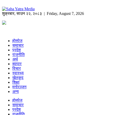
शुक्रबार
,
साउन
२२
,
२०८३
| Friday, August 7, 2026
होमपेज
समाचार
प्रदेश
राजनीति
अर्थ
ब्यापार
विचार
स्वास्थ्य
खेलकुद
शिक्षा
मनोरञ्जन
अन्य
होमपेज
समाचार
प्रदेश
राजनीति