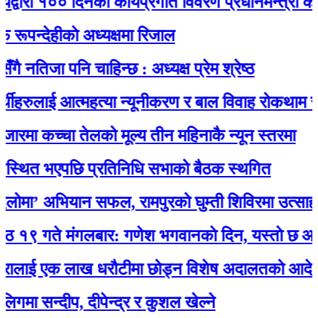
रा १०० दिनको कार्यप्रगति विवरण प्रधानमन्त्री कार्यालयम
ेहीकाे अध्यक्षमा रिजाल
िजा पनि चाहिन्छ : अध्यक्ष प्रेम श्रेष्ठ
रुलाई आत्महत्या न्यूनीकरण र बाल विवाह रोकथाम सम्बन्ध
ा कच्चा तेलको मूल्य तीन महिनाकै न्यून स्तरमा
ित भएपछि प्रतिनिधि सभाको बैठक स्थगित
’ अभियान सफल, रामपुरको घुम्ती शिविरमा उत्साहजनक
े मंगलबार: गणेश भगवानकाे दिन, यस्ताे छ आजको 
ाई एक लाख धरौटीमा छोड्न विशेष अदालतको आदेश
न्दीप, दीपेन्द्र र कुशल खेल्ने