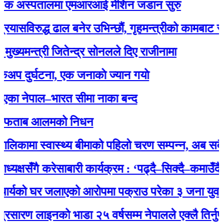
 अस्पतालमा एमआरआई मेशिन जडान सुरु
रुद्ध ढाल बनेर उभिन्छौं, गृहमन्त्रीको कामबाट सन्तुष्ट 
न्त्री जितेन्द्र सोनलले दिए राजीनामा
र्घटना, एक जनाकाे ज्यान गयाे
ेपाल–भारत सीमा नाका बन्द
ाब आलमको निधन
ामा स्वास्थ्य बीमाको पहिलो चरण सम्पन्न, अब सबै नागरि
षसँगै करेसाबारी कार्यक्रम : ‘पढ्दै–सिक्दै–कमाउँदै’ अभि
को घर जलाएको आरोपमा पक्राउ परेका ३ जना युवालाई प्
 लाइनको भाडा २५ वर्षसम्म नेपालले एक्‍लै तिर्नुपर्ने’ भ