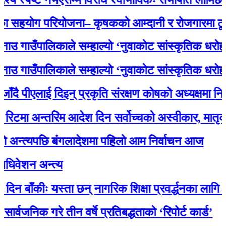
ोग परियोजना– कृषकको आम्दानी र रोजगारमा ठूलो सह
उँपालिकाले सम्हाल्यो ‘नुवाकोट सांस्कृतिक धरोहर
उँपालिकाले सम्हाल्यो ‘नुवाकोट सांस्कृतिक धरोहर
ीएलाई दिइन् प्रकृति संरक्षण कोषको अध्यक्षमा नियुक्ति
 अन्तरिम आदेश दिन सर्वोच्चको अस्वीकार, मातृका या
त्यपछि बंगलादेशमा पहिलो आम निर्वाचन आज
न अन्त्य
ँकीः यस्ता छन् नागरिक शिक्षा प्रवर्द्धनका लागि स्रोत स
िक गरे तीन वर्षे प्रतिबद्धताको ‘रिपोर्ट कार्ड’