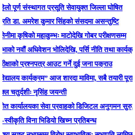
र्ण संस्थागत प्रसूति सेवायुक्त जिल्ला घोषित
. अमरेश कुमार सिंहको संसदमा असन्तुष्टि
ृषिको महाकुम्भः माटोदेखि गोबर परीक्षणसम्म
ौं अधिवेशन भोलिदेखि, पर्सि नीति तथा कार्यक्रम प्रस्
ो प्रश्नपत्र आउट गर्ने दुई जना पक्राउ
ालय कार्यक्रम” आज शारदा माविमा, सबै तयारी पूरा :अ
्दशीः नृसिंह जयन्ती
ालयका सेवा प्रवाहको डिजिटल अनुगमन सुरु, मन्त्री रावल
कृति विना भिडियो खिच्न प्रतिबन्ध
स्पष्ट नभएसम्म विरोध स्वाभाविकः सभापति लामिछाने