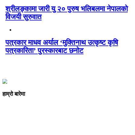
श्रीलङ्कामा जारी यु २० पुरुष भलिबलमा नेपालको
विजयी सुरुवात
पत्रकार माधव अर्याल ‘मुक्तिनाथ उत्कृष्ट कृषि
पत्रकारिता’ पुरस्कारबाट छनोट
हाम्रो बारेमा
कम्पनी रजिष्ट्ररको कार्यालय दर्ता न
: ३२५३७१ /०८०/०८१
सुचना तथा प्रसारण विभाग दर्ता न :
४८२४/०८०/०८१
प्रेस काउन्सिल दर्ता न
.