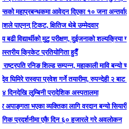
हाप्रबन्धकमा आवेदन दिएका १० जना अन्तर्वार्ताका ला
पाएनन् टिकट, क्षितिज थेबे उम्मेदवार
द्यार्थीको मुटु परीक्षण, दुईजनाको शल्यक्रिया गर्नुपर्ने
य क्रिकेट प्रतियोगिता हुदैँ
्रपति रनिङ शिल्ड सम्पन्न, महाकाली मावि बन्यो च्याम्पिय
रे रास्वपा प्रवेश गर्ने तयारीमा, रुपन्देही २ बाट उम्मेद्वार 
खि लुम्बिनी प्रादेशिक अस्पतालमा
ङ्गता भएका व्यक्तिका लागि वरदान बन्यो सियारीको घुम्त
्रदर्शनीमा एकै दिन ६० हजारले गरे अवलोकन