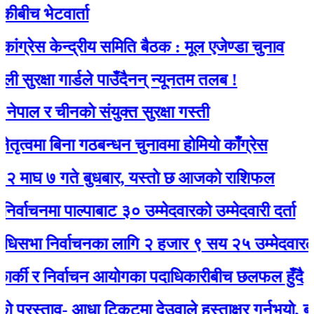
 भेटवार्ता
 केन्द्रीय समिति बैठक : मूल एजेण्डा चुनाव
्षा गार्डले पाउँदैनन् न्यूनतम तलब !
र चीनकाे संयुक्त सुरक्षा गस्ती
ा बिना गठबन्धन चुनावमा होमियो काँग्रेस
 गते बुधबार, यस्ताे छ आजको राशिफल
मा पाल्पाबाट ३० उम्मेदवारको उम्मेदवारी दर्ता
 निर्वाचनका लागि २ हजार ९ सय २५ उम्मेदवारले मनोनय
ी र निर्वाचन आयोगका पदाधिकारीबीच छलफल हुँदै
्ताव- आधा टिकटमा देउवाले हस्ताक्षर गर्नुभयो, बाँकी गगनल