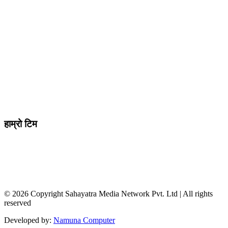
मो ९८४७०९८७३६ र ९८६२२५९२६२
sahayatramedianetwork@gmail.com
………………
सहयात्रा मिडिया नेटवर्क प्रा.लि तानसेन ३ पाल्पा
शाखा कार्यालय , बुटवल -१३ वेलवास-रुपन्देही
हाम्रो टिम
सम्पादक / व्यवस्थापक :
जानका न्यौपाने
सह सम्पादक
: दिपक भट्टराई
संवादाता :
विवेक पन्थी
© 2026 Copyright Sahayatra Media Network Pvt. Ltd | All rights
reserved
Developed by:
Namuna Computer