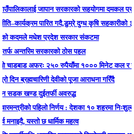
ँपालिकालाई जापान सरकारको सहयोगमा दमकल प्रदान : 
र्यक्रम पारित गदै,डुम्रे दुग्ध कृषि सहकारीको ३२ औं 
कदमले मधेश प्रदेश सरकार संकटमा
 अन्तरिम सरकारको ठोस पहल
ाडबाड अफरः २५० रुपैयाँमा १००० मिनेट कल र नेट जडा
 ब्रह्मचारिणी देवीको पूजा आराधना गरिँदै
क खण्ड दुईतर्फी अवरुद्ध
त्रीको पहिलो निर्णय : देशका १० शहरमा निःशुल्क वाईफ
ै, यस्तो छ धार्मिक महत्व