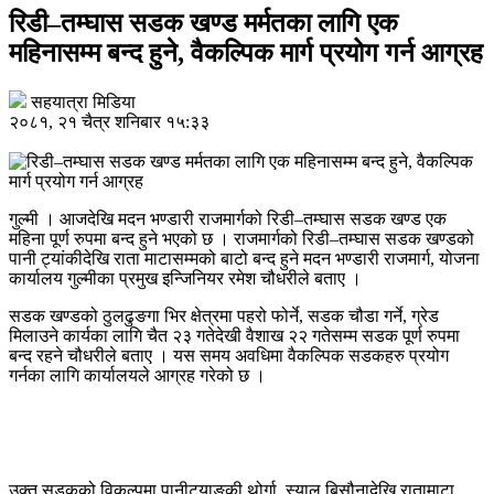
रिडी–तम्घास सडक खण्ड मर्मतका लागि एक
महिनासम्म बन्द हुने, वैकल्पिक मार्ग प्रयोग गर्न आग्रह
सहयात्रा मिडिया
२०८१, २१ चैत्र शनिबार १५:३३
गुल्मी । आजदेखि मदन भण्डारी राजमार्गको रिडी–तम्घास सडक खण्ड एक
महिना पूर्ण रुपमा बन्द हुने भएको छ । राजमार्गको रिडी–तम्घास सडक खण्डको
पानी ट्यांकीदेखि राता माटासम्मको बाटो बन्द हुने मदन भण्डारी राजमार्ग, योजना
कार्यालय गुल्मीका प्रमुख इन्जिनियर रमेश चौधरीले बताए ।
सडक खण्डको ठुलढुङगा भिर क्षेत्रमा पहरो फोर्ने, सडक चौडा गर्ने, ग्रेड
मिलाउने कार्यका लागि चैत २३ गतेदेखी वैशाख २२ गतेसम्म सडक पूर्ण रुपमा
बन्द रहने चौधरीले बताए । यस समय अवधिमा वैकल्पिक सडकहरु प्रयोग
गर्नका लागि कार्यालयले आग्रह गरेको छ ।
उक्त सडकको विकल्पमा पानीट्याङकी थोर्गा, स्याल बिसौनादेखि रातामाटा