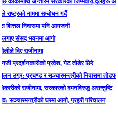
्कीमाथि अन्तरिम सरकारको जिम्मेवारी,दलहरू आक्रोशि
्रको नाममा सम्बोधन गर्दै
ित्तल निवासमा पनि आगजनी
ए संसद् भवनमा आगो
 दिए राजीनामा
रदर्शनकारीको प्रवेश, गेट तोडेर छिरे
्र: प्रचण्ड र सञ्चारमन्त्रीको निवासमा तोडफोड र
ीको राजीनामा, सरकारको दमनविरुद्ध असन्तुष्टि
्चारमन्त्रीको घरमा आगो, प्रहरी परिचालन