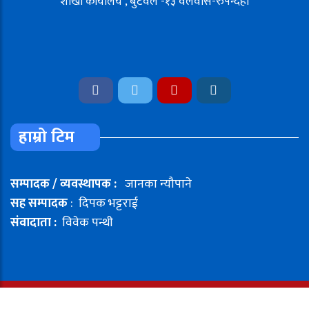
शाखा कार्यालय , बुटवल -१३ वेलवास-रुपन्देही
हाम्रो टिम
सम्पादक / व्यवस्थापक :
जानका न्यौपाने
सह सम्पादक
: दिपक भट्टराई
संवादाता :
विवेक पन्थी
© 2026 Copyright Sahayatra Media Network Pvt. Ltd | All