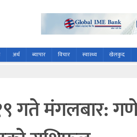
ि
अर्थ
ब्यापार
विचार
स्वास्थ्य
खेलकुद
तान
 गते मंगलबार: गण