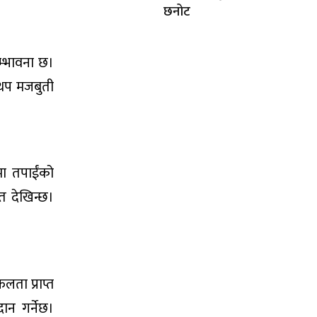
छनोट
सम्भावना छ।
 थप मजबुती
मा तपाईंको
त देखिन्छ।
।
ता प्राप्त
ान गर्नेछ।