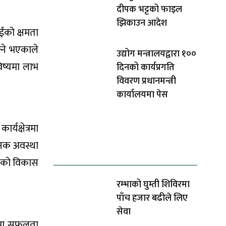
दीपक भट्टको फाइल
झिकाउन आदेश
ंको क्षमता
्ने भएकाले
उद्योग मन्त्रालयद्वारा १००
िष्यमा लाभ
दिनको कार्यप्रगति
विवरण प्रधानमन्त्री
कार्यालयमा पेस
यक्षेत्रमा
धेरैले पढेको
जनक अवस्था
ोचको विकास
रम्भाको घुम्ती शिविरमा
पाँच हजार बढीले लिए
सेवा
्यसमा सफलता