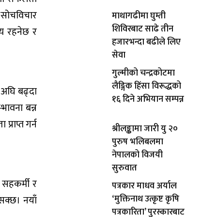
घि सोचविचार
माथागढीमा घुम्ती
शिविरबाट साढे तीन
्य रहनेछ र
हजारभन्दा बढीले लिए
सेवा
गुल्मीको चन्द्रकोटमा
लैङ्गिक हिंसा विरूद्धको
थ अघि बढ्दा
१६ दिने अभियान सम्पन्न
भावना बन्न
्राप्त गर्न
श्रीलङ्कामा जारी यु २०
पुरुष भलिबलमा
नेपालको विजयी
सुरुवात
ा सहकर्मी र
पत्रकार माधव अर्याल
‘मुक्तिनाथ उत्कृष्ट कृषि
सक्छ। नयाँ
पत्रकारिता’ पुरस्कारबाट