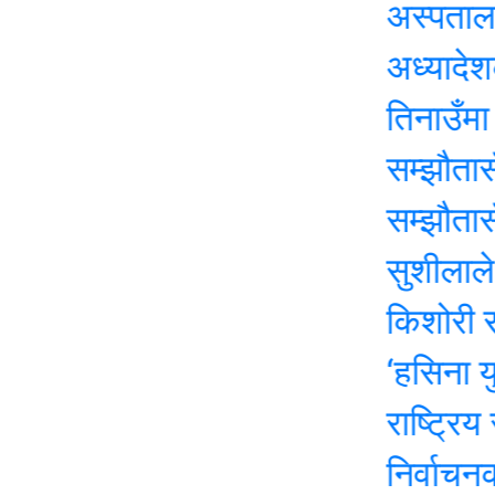
अस्पतालमा पूर्व
अध्यादेशको उद्
तिनाउँमा कोइक
सम्झौतासँगै ति
सम्झौतासँगै ति
सुशीलाले जाँदाज
किशोरी साहको 
‘हसिना युग’ क
राष्ट्रिय सभा 
निर्वाचनका २१ द