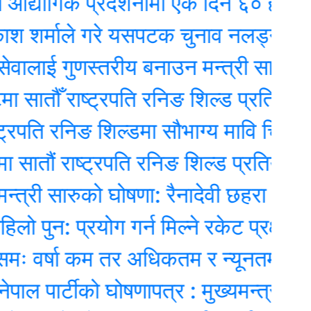
गिक प्रदर्शनीमा एकै दिन ६० हजारले ग
्माले गरे यसपटक चुनाव नलड्ने घोषणा
लाई गुणस्तरीय बनाउन मन्त्री सारुको जोड
ौँ राष्ट्रपति रनिङ शिल्ड प्रतियोगिता सु
ि रनिङ शिल्डमा सौभाग्य मावि चिदीपानी च्या
 राष्ट्रपति रनिङ शिल्ड प्रतियोगिता सुरु
ी सारुको घोषणा: रैनादेवी छहरा ‘पूर्ण संस्था
: प्रयोग गर्न मिल्ने रकेट प्रक्षेपण असफल
्षा कम तर अधिकतम र न्यूनतम तापक्रम ब
ार्टीको घोषणापत्र : मुख्यमन्त्री प्रत्यक्ष