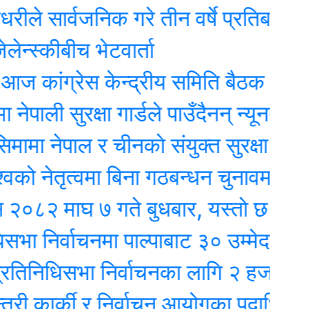
र्वजनिक गरे तीन वर्षे प्रतिबद्धताको ‘रिपोर
कीबीच भेटवार्ता
ंग्रेस केन्द्रीय समिति बैठक : मूल एजेण्ड
ी सुरक्षा गार्डले पाउँदैनन् न्यूनतम तलब !
नेपाल र चीनकाे संयुक्त सुरक्षा गस्ती
तृत्वमा बिना गठबन्धन चुनावमा होमियो काँ
माघ ७ गते बुधबार, यस्ताे छ आजको र
र्वाचनमा पाल्पाबाट ३० उम्मेदवारको उम्मेद
धिसभा निर्वाचनका लागि २ हजार ९ सय २५ 
कार्की र निर्वाचन आयोगका पदाधिकारीबीच 