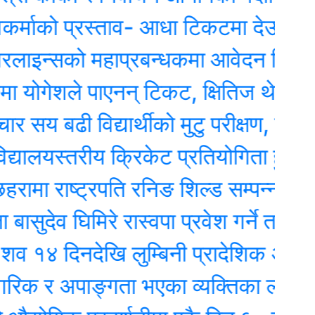
ो प्रस्ताव- आधा टिकटमा देउवाले हस्ताक्षर 
सको महाप्रबन्धकमा आवेदन दिएका १० जना
ेशले पाएनन् टिकट, क्षितिज थेबे उम्मेदवार
बढी विद्यार्थीको मुटु परीक्षण, दुईजनाको शल्
यस्तरीय क्रिकेट प्रतियोगिता हुदैँ
 राष्ट्रपति रनिङ शिल्ड सम्पन्न, महाकाली म
व घिमिरे रास्वपा प्रवेश गर्ने तयारीमा, रुपन्द
दिनदेखि लुम्बिनी प्रादेशिक अस्पतालमा
 र अपाङ्गता भएका व्यक्तिका लागि वरदान ब