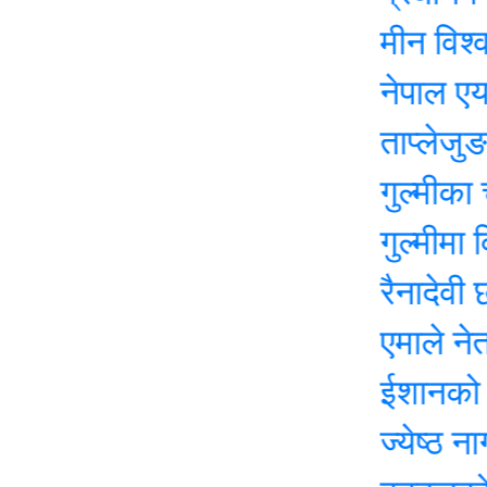
मीन विश्वकर्माक
नेपाल एयरलाइन्
ताप्लेजुङमा योग
गुल्मीका चार सय 
गुल्मीमा विद्याल
रैनादेवी छहरामा
एमाले नेता बासुदे
ईशानको शव १४ 
ज्येष्ठ नागरिक