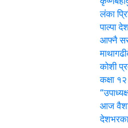
कृष्णबहादुर म
लंका प्रिमियर ल
पाल्पा देशकै पह
आफ्नै सरकारप्र
माथागढीको कसेन
कोशी प्रदेश सभ
कक्षा १२ को परी
“उपाध्यक्षसँग 
आज वैशाख शुक्ल
देशभरका मालपोत 