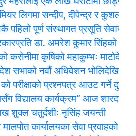
हरालाई एक लाख धरौटीमा छोड्न विशेष 
िगमा सन्दीप, दीपेन्द्र र कुशल खेल्ने
िलो पूर्ण संस्थागत प्रसूति सेवायुक्त जिल्ल
ति डा. अमरेश कुमार सिंहको संसदमा असन्
ीमा कृषिको महाकुम्भः माटोदेखि गोबर पर
ाको नवौं अधिवेशन भोलिदेखि, पर्सि नीति त
क्षाको प्रश्नपत्र आउट गर्ने दुई जना पक्
विद्यालय कार्यक्रम” आज शारदा माविमा, 
 चतुर्दशीः नृसिंह जयन्ती
कार्यालयका सेवा प्रवाहको डिजिटल अनुगमन 