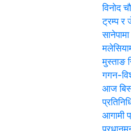
विनोद चौधरीले सा
ट्रम्प र जेलेन्स्
सानेपामा आज का
मलेसियामा नेपाल
मुस्ताङ सिमामा 
गगन-विश्वको ने
आज बिस २०८२ 
प्रतिनिधिसभा नि
आगामी प्रतिनि
प्रधानमन्त्री 