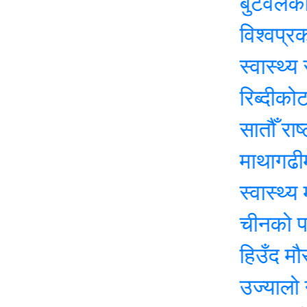
बुटवलको औद्यो
विश्वप्रकाश शर
स्वास्थ्य सेवा
रिब्दीकोटमा सात
सातौँ राष्ट्रपत
माथागढीमा सातौं
स्वास्थ्य मन्त्र
चीनको पहिलो पुन
हिउँद मौसमः वर
उज्यालो नेपाल प