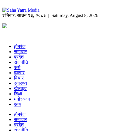
शनिबार
,
साउन
२३
,
२०८३
| Saturday, August 8, 2026
होमपेज
समाचार
प्रदेश
राजनीति
अर्थ
ब्यापार
विचार
स्वास्थ्य
खेलकुद
शिक्षा
मनोरञ्जन
अन्य
होमपेज
समाचार
प्रदेश
राजनीति