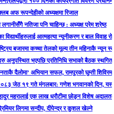
यद्वारा १०० दिनको कार्यप्रगति विवरण प्रधानमन्त्री कार
रूपन्देहीकाे अध्यक्षमा रिजाल
गै नतिजा पनि चाहिन्छ : अध्यक्ष प्रेम श्रेष्ठ
र्थीहरुलाई आत्महत्या न्यूनीकरण र बाल विवाह रोकथाम सम
 बजारमा कच्चा तेलको मूल्य तीन महिनाकै न्यून स्तरमा
पस्थित भएपछि प्रतिनिधि सभाको बैठक स्थगित
ैलोमा’ अभियान सफल, रामपुरको घुम्ती शिविरमा उत्स
१९ गते मंगलबार: गणेश भगवानकाे दिन, यस्ताे छ 
हरालाई एक लाख धरौटीमा छोड्न विशेष अदालतको आदेश
िगमा सन्दीप, दीपेन्द्र र कुशल खेल्ने