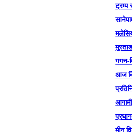
ट्रम्प र जेलेन्स्
सानेपामा आज कां
मलेसियामा नेपाल
मुस्ताङ सिमामा 
गगन-विश्वको नेत
आज बिस २०८२ 
प्रतिनिधिसभा नि
आगामी प्रतिनिध
प्रधानमन्त्री 
मीन विश्वकर्माक