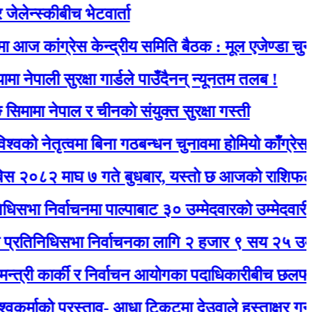
कीबीच भेटवार्ता
ग्रेस केन्द्रीय समिति बैठक : मूल एजेण्डा चुनाव
ी सुरक्षा गार्डले पाउँदैनन् न्यूनतम तलब !
नेपाल र चीनकाे संयुक्त सुरक्षा गस्ती
ृत्वमा बिना गठबन्धन चुनावमा होमियो काँग्रेस
माघ ७ गते बुधबार, यस्ताे छ आजको राशिफल
र्वाचनमा पाल्पाबाट ३० उम्मेदवारको उम्मेदवारी दर्ता
िसभा निर्वाचनका लागि २ हजार ९ सय २५ उम्मेदवारले 
कार्की र निर्वाचन आयोगका पदाधिकारीबीच छलफल हुँदै
ो प्रस्ताव- आधा टिकटमा देउवाले हस्ताक्षर गर्नुभयो, बाँकी