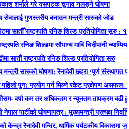
्माले गरे यसपटक चुनाव नलड्ने घोषणा
लाई गुणस्तरीय बनाउन मन्त्री सारुको जोड
ौँ राष्ट्रपति रनिङ शिल्ड प्रतियोगिता सुरु : १४ विद्या
ि रनिङ शिल्डमा सौभाग्य मावि चिदीपानी च्याम्पियन
 राष्ट्रपति रनिङ शिल्ड प्रतियोगिता सुरु
ी सारुको घोषणा: रैनादेवी छहरा ‘पूर्ण संस्थागत प्रसूति से
: प्रयोग गर्न मिल्ने रकेट प्रक्षेपण असफल: पृथ्वीमा फर
्षा कम तर अधिकतम र न्यूनतम तापक्रम बढी हुने
र्टीको घोषणापत्र : मुख्यमन्त्री प्रत्यक्ष निर्वाचित, स्
रैनादेवी मन्दिर, धार्मिक पर्यटकीय विकासमा जुर्मराउँदै