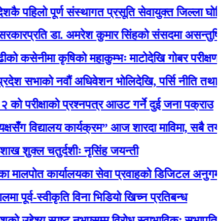
िलो पूर्ण संस्थागत प्रसूति सेवायुक्त जिल्ला घोषित
ति डा. अमरेश कुमार सिंहको संसदमा असन्तुष्टि
ीमा कृषिको महाकुम्भः माटोदेखि गोबर परीक्षणसम्म
ाको नवौं अधिवेशन भोलिदेखि, पर्सि नीति तथा कार्यक्रम 
क्षाको प्रश्नपत्र आउट गर्ने दुई जना पक्राउ
विद्यालय कार्यक्रम” आज शारदा माविमा, सबै तयारी पू
 चतुर्दशीः नृसिंह जयन्ती
कार्यालयका सेवा प्रवाहको डिजिटल अनुगमन सुरु, मन्त्री
-स्वीकृति विना भिडियो खिच्न प्रतिबन्ध
ेश्य स्पष्ट नभएसम्म विरोध स्वाभाविकः सभापति लामिछाने