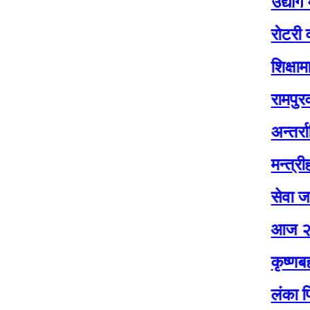
उद्योग मन्त्राल
रोटरी क्लब अफ 
शिक्षामा लगानीसँ
रामपुरका विद्या
अन्तर्राष्ट्रिय
मन्त्रीहरु अनु
सेवा जनताकै द
आज २०८३ जेठ 
कृष्णबहादुर म
लंका प्रिमियर ल