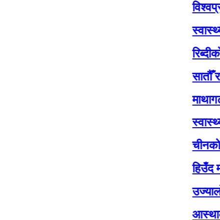
विश्वप्रकाश शर
स्वास्थ्य सेवा
रिब्दीकोटमा सात
सातौँ राष्ट्रपत
माथागढीमा सातौं
स्वास्थ्य मन्त्र
चीनको पहिलो पुन
हिउँद मौसमः वर
उज्यालो नेपाल पा
आस्थाको केन्द्र 