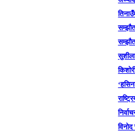
तिनाउँमा कोइक
सम्झौतासँगै ति
सम्झौतासँगै ति
सुशीलाले जाँदाज
किशोरी साहको 
‘हसिना युग’ क
राष्ट्रिय सभा अ
निर्वाचनका २१ द
विनोद चौधरीले सा