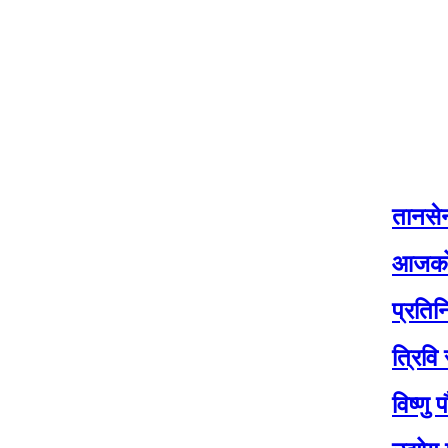
तानसेनको नीति 
आजको मौसम: यी 
प्रतिनिधि सभाको
त्रिवि सेवा आयो
विष्णु पौडेलक