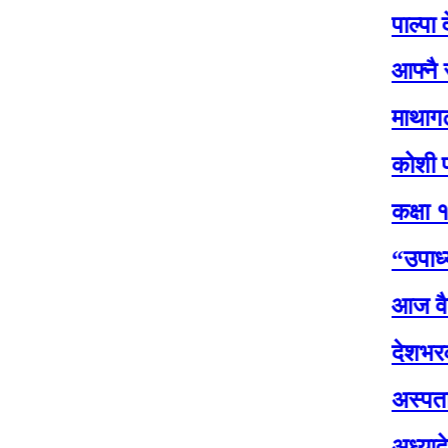
पाल्पा देशकै पह
आफ्नै सरकारप्र
माथागढीको कसेन
कोशी प्रदेश सभ
कक्षा १२ को परी
“उपाध्यक्षसँग 
आज वैशाख शुक्ल
देशभरका मालपोत 
अस्पतालमा पूर्व
अध्यादेशको उद्द