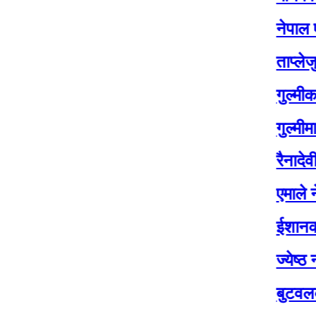
नेपाल एयरलाइन्
ताप्लेजुङमा योग
गुल्मीका चार सय 
गुल्मीमा विद्याल
रैनादेवी छहरामा
एमाले नेता बासुदे
ईशानको शव १४ 
ज्येष्ठ नागरिक 
बुटवलको औद्यो