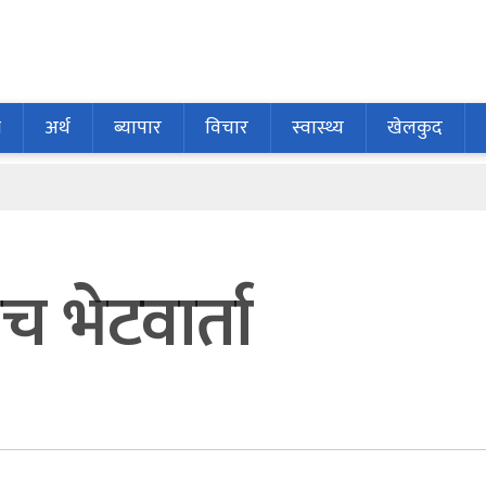
ि
अर्थ
ब्यापार
विचार
स्वास्थ्य
खेलकुद
ीच भेटवार्ता