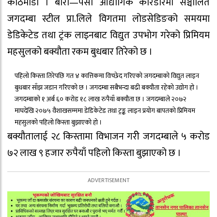
काठमाडौँ । बारा—पर्सा औद्योगिक करिडोरमा सञ्चालित
जगदम्बा स्टील प्रा.लिले विगतमा लोडसेडिङको समयमा
डेडिकेटेड तथा ट्रंक लाइनबाट विद्युत उपभोग गरेको प्रिमियम
महसुलको बक्यौता रकम बुधबार तिरेको छ ।
पहिलो किस्ता तिरेपछि गत ४ कात्तिकमा विच्छेद गरिएको जगदम्बाको विद्युत लाइन
बुधबार साँझ जडान गरिएको छ । जगदम्बा सबैभन्दा बढी बक्यौता रहेको उद्योग हो ।
जगदम्बाको १ अर्ब ६० करोड १८ लाख रुपैयाँ बक्यौता छ । जगदम्बाले २०७२
माघदेखि २०७५ वैशाखसम्ममा डेडिकेटेड तथा ट्रङ्क लाइन प्रयोग बापतको प्रिमियम
महसुलको पहिलो किस्ता बुझाएको हो ।
बक्यौतालाई २८ किस्तामा विभाजन गरीे जगदम्बाले ५ करोड
७२ लाख ९ हजार रुपैयाँ पहिलो किस्ता बुझाएको छ ।