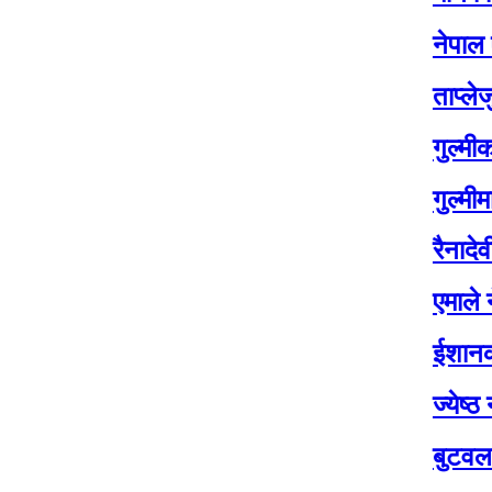
नेपाल एयरलाइन
ताप्लेजुङमा यो
गुल्मीका चार सय
गुल्मीमा विद्या
रैनादेवी छहरामा
एमाले नेता बासुद
ईशानको शव १४ 
ज्येष्ठ नागरिक
बुटवलको औद्यो