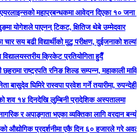
्सको महाप्रबन्धकमा आवेदन दिएका १० जना अन्तर्वार्त
गेशले पाएनन् टिकट, क्षितिज थेबे उम्मेदवार
 बढी विद्यार्थीको मुटु परीक्षण, दुईजनाको शल्यक्रिया गर्नुप
लयस्तरीय क्रिकेट प्रतियोगिता हुदैँ
 राष्ट्रपति रनिङ शिल्ड सम्पन्न, महाकाली मावि बन्यो च्य
ेव घिमिरे रास्वपा प्रवेश गर्ने तयारीमा, रुपन्देही २ बाट उम्म
दिनदेखि लुम्बिनी प्रादेशिक अस्पतालमा
 र अपाङ्गता भएका व्यक्तिका लागि वरदान बन्यो सियारीको
गिक प्रदर्शनीमा एकै दिन ६० हजारले गरे अवलोकन