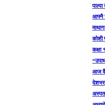
पाल्पा देशकै पह
आफ्नै सरकारप्
माथागढीको कसे
कोशी प्रदेश सभ
कक्षा १२ को पर
“उपाध्यक्षसँग
आज वैशाख शुक्ल
देशभरका मालपोत
अस्पतालमा पूर्
अध्यादेशको उद्