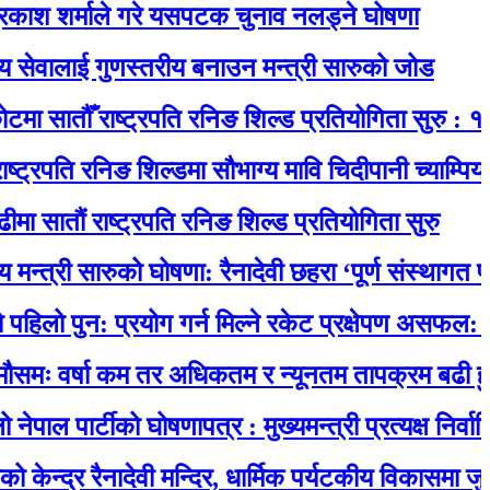
र्माले गरे यसपटक चुनाव नलड्ने घोषणा
लाई गुणस्तरीय बनाउन मन्त्री सारुको जोड
तौँ राष्ट्रपति रनिङ शिल्ड प्रतियोगिता सुरु : १४ विद्य
ि रनिङ शिल्डमा सौभाग्य मावि चिदीपानी च्याम्पियन
ं राष्ट्रपति रनिङ शिल्ड प्रतियोगिता सुरु
री सारुको घोषणा: रैनादेवी छहरा ‘पूर्ण संस्थागत प्रसूति से
न: प्रयोग गर्न मिल्ने रकेट प्रक्षेपण असफल: पृथ्वीमा फ
र्षा कम तर अधिकतम र न्यूनतम तापक्रम बढी हुने
ार्टीको घोषणापत्र : मुख्यमन्त्री प्रत्यक्ष निर्वाचित, स
 रैनादेवी मन्दिर, धार्मिक पर्यटकीय विकासमा जुर्मराउँदै