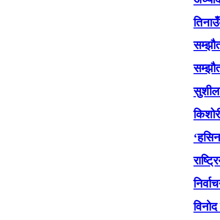
तिनाउँमा कोइ
सम्झौतासँगै ति
सम्झौतासँगै ति
सुशीलाले जाँदाज
किशोरी साहको 
‘हसिना युग’ क
राष्ट्रिय सभा 
निर्वाचनका २१ 
विनोद चौधरीले स