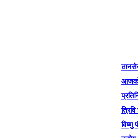
तानसेनको नीति
आजको मौसम: यी
प्रतिनिधि सभाक
त्रिवि सेवा आय
विष्णु पौडेल