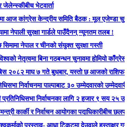
्कीबीच भेटवार्ता
ंग्रेस केन्द्रीय समिति बैठक : मूल एजेण्डा चुनाव
ी सुरक्षा गार्डले पाउँदैनन् न्यूनतम तलब !
नेपाल र चीनकाे संयुक्त सुरक्षा गस्ती
तृत्वमा बिना गठबन्धन चुनावमा होमियो काँग्रेस
माघ ७ गते बुधबार, यस्ताे छ आजको राशिफल
र्वाचनमा पाल्पाबाट ३० उम्मेदवारको उम्मेदवारी दर्ता
धिसभा निर्वाचनका लागि २ हजार ९ सय २५ उम्मेदवारले 
कार्की र निर्वाचन आयोगका पदाधिकारीबीच छलफल हुँदै
ो प्रस्ताव- आधा टिकटमा देउवाले हस्ताक्षर गर्नुभयो, बाँक