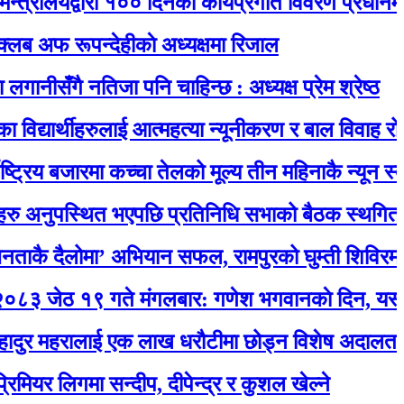
लयद्वारा १०० दिनको कार्यप्रगति विवरण प्रधानमन्त्री कार
रूपन्देहीकाे अध्यक्षमा रिजाल
ँगै नतिजा पनि चाहिन्छ : अध्यक्ष प्रेम श्रेष्ठ
ार्थीहरुलाई आत्महत्या न्यूनीकरण र बाल विवाह रोकथाम स
 बजारमा कच्चा तेलको मूल्य तीन महिनाकै न्यून स्तरमा
ुपस्थित भएपछि प्रतिनिधि सभाको बैठक स्थगित
ैलोमा’ अभियान सफल, रामपुरको घुम्ती शिविरमा उत्स
१९ गते मंगलबार: गणेश भगवानकाे दिन, यस्ताे छ 
महरालाई एक लाख धरौटीमा छोड्न विशेष अदालतको आदेश
िगमा सन्दीप, दीपेन्द्र र कुशल खेल्ने