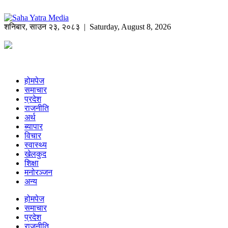
शनिबार
,
साउन
२३
,
२०८३
| Saturday, August 8, 2026
होमपेज
समाचार
प्रदेश
राजनीति
अर्थ
ब्यापार
विचार
स्वास्थ्य
खेलकुद
शिक्षा
मनोरञ्जन
अन्य
होमपेज
समाचार
प्रदेश
राजनीति