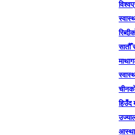
विश्वप्रकाश श
स्वास्थ्य सेवा
रिब्दीकोटमा सा
सातौँ राष्ट्रपत
माथागढीमा सातौ
स्वास्थ्य मन्त्
चीनको पहिलो पु
हिउँद मौसमः व
उज्यालो नेपाल प
आस्थाको केन्द्र