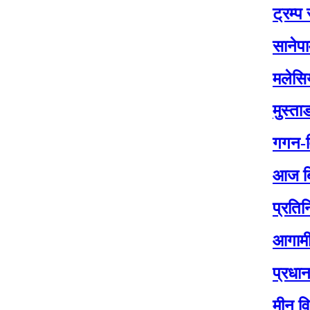
ट्रम्प र जेलेन्स
सानेपामा आज का
मलेसियामा नेपाल
मुस्ताङ सिमामा 
गगन-विश्वको ने
आज बिस २०८२ 
प्रतिनिधिसभा नि
आगामी प्रतिनि
प्रधानमन्त्री 
मीन विश्वकर्माक