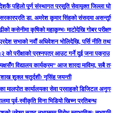
िलो पूर्ण संस्थागत प्रसूति सेवायुक्त जिल्ला घोषित
रति डा. अमरेश कुमार सिंहको संसदमा असन्तुष्टि
नीमा कृषिको महाकुम्भः माटोदेखि गोबर परीक्षणसम्म
ाको नवौं अधिवेशन भोलिदेखि, पर्सि नीति तथा कार्यक्रम
ीक्षाको प्रश्नपत्र आउट गर्ने दुई जना पक्राउ
 विद्यालय कार्यक्रम” आज शारदा माविमा, सबै तयारी प
 चतुर्दशीः नृसिंह जयन्ती
 कार्यालयका सेवा प्रवाहको डिजिटल अनुगमन सुरु, मन्त्री
व-स्वीकृति विना भिडियो खिच्न प्रतिबन्ध
देश्य स्पष्ट नभएसम्म विरोध स्वाभाविकः सभापति लामिछान