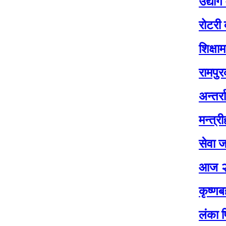
उद्योग मन्त्रा
रोटरी क्लब अफ 
शिक्षामा लगानीस
रामपुरका विद्य
अन्तर्राष्ट्रिय
मन्त्रीहरु अन
सेवा जनताकै द
आज २०८३ जेठ 
कृष्णबहादुर 
लंका प्रिमियर ल