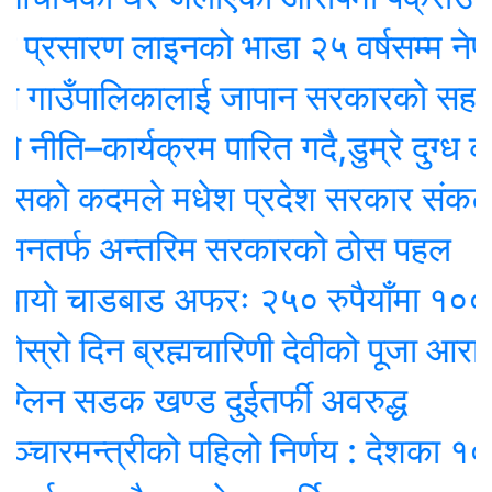
सारण लाइनको भाडा २५ वर्षसम्म नेपालले एक्‍
गाउँपालिकालाई जापान सरकारको सहयोगम
ति–कार्यक्रम पारित गदै,डुम्रे दुग्ध कृष
सको कदमले मधेश प्रदेश सरकार संकटमा
तर्फ अन्तरिम सरकारको ठोस पहल
ाे चाडबाड अफरः २५० रुपैयाँमा १००० मि
 दिन ब्रह्मचारिणी देवीको पूजा आराधना गर
न सडक खण्ड दुईतर्फी अवरुद्ध
रमन्त्रीको पहिलो निर्णय : देशका १० शह