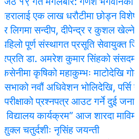
९ गते मंगलबार: गणेश भगवानकाे दिन,
रालाई एक लाख धरौटीमा छोड्न विशेष अ
गमा सन्दीप, दीपेन्द्र र कुशल खेल्ने
लो पूर्ण संस्थागत प्रसूति सेवायुक्त जिल्ला
ि डा. अमरेश कुमार सिंहको संसदमा असन्त
मा कृषिको महाकुम्भः माटोदेखि गोबर परी
को नवौं अधिवेशन भोलिदेखि, पर्सि नीति तथ
्षाको प्रश्नपत्र आउट गर्ने दुई जना पक्र
िद्यालय कार्यक्रम” आज शारदा माविमा, 
चतुर्दशीः नृसिंह जयन्ती