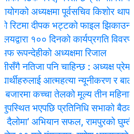
गको अध्यक्षमा पूर्वसचिव किशोर थापा नियुक
ो रिटमा दीपक भट्टको फाइल झिकाउन आदे
द्वारा १०० दिनको कार्यप्रगति विवरण प्रधा
ूपन्देहीकाे अध्यक्षमा रिजाल
ै नतिजा पनि चाहिन्छ : अध्यक्ष प्रेम श्रेष्ठ
र्थीहरुलाई आत्महत्या न्यूनीकरण र बाल वि
बजारमा कच्चा तेलको मूल्य तीन महिनाकै न्यू
पस्थित भएपछि प्रतिनिधि सभाको बैठक स्थ
लोमा’ अभियान सफल, रामपुरको घुम्ती श