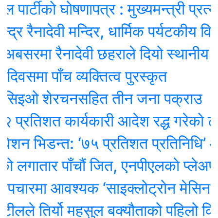
र्टीको घोषणापत्र : मुख्यमन्त्री प्रत्यक्ष 
रैनादेवी मन्दिर, धार्मिक पर्यटकीय विकासमा 
सरमा रैनादेवी छहराले दियो स्थानीय बिदा
मा पाँच व्यक्तित्व पुरस्कृत
िइओ शेरचनसहित तीन जना पक्राउ
तिशत कार्यकारी आदेश रद्ध गरेको ट्रम्पक
 भिडन्त: ‘७५ प्रतिशत प्रतिनिधि’ ओली प
गातार पाँचौं जित, एनपीएलकाे प्लेअफमा स
रमा आवश्यक ‘साइक्लोट्रोन मेसिन’ ल्याउन
ले तिर्यो महसुल बक्यौताको पहिलो किस्ता