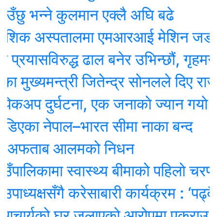
 भन्ने कुलमान एक्लै अघि बढे
ेशिक अस्पतालमा एमआरआई मेशिन जडान सुर
यासविरुद्ध ढाल बनेर उभिन्छौं, गृहमन्त्रीक
ख्यमन्त्री जितेन्द्र सोनलले दिए राजीनाम
प दुर्घटना, एक जनाकाे ज्यान गयाे
का नेपाल–भारत सीमा नाका बन्द
 अफताब आलमको निधन
ालिकामा स्वास्थ्य बीमाको पहिलो चरण सम्
्यक्षसँगै करेसाबारी कार्यक्रम : ‘पढ्दै–सि
चार्यको घर जलाएको आरोपमा पक्राउ परेका