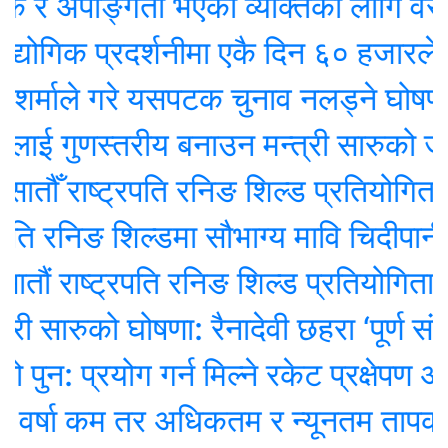
र अपाङ्गता भएका व्यक्तिका लागि वरदान बन
िक प्रदर्शनीमा एकै दिन ६० हजारले गर
माले गरे यसपटक चुनाव नलड्ने घोषणा
ाई गुणस्तरीय बनाउन मन्त्री सारुको जोड
ँ राष्ट्रपति रनिङ शिल्ड प्रतियोगिता सुर
 रनिङ शिल्डमा सौभाग्य मावि चिदीपानी च्याम
राष्ट्रपति रनिङ शिल्ड प्रतियोगिता सुरु
 सारुको घोषणा: रैनादेवी छहरा ‘पूर्ण संस्थाग
 प्रयोग गर्न मिल्ने रकेट प्रक्षेपण असफल:
्षा कम तर अधिकतम र न्यूनतम तापक्रम बढ