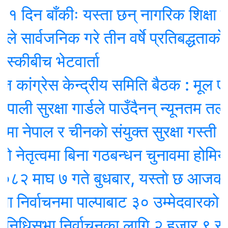
न बाँकीः यस्ता छन् नागरिक शिक्षा प्रवर्द
्वजनिक गरे तीन वर्षे प्रतिबद्धताको ‘रिपोर्
ीबीच भेटवार्ता
ग्रेस केन्द्रीय समिति बैठक : मूल एजेण्डा
 सुरक्षा गार्डले पाउँदैनन् न्यूनतम तलब !
ेपाल र चीनकाे संयुक्त सुरक्षा गस्ती
ृत्वमा बिना गठबन्धन चुनावमा होमियो काँग
ाघ ७ गते बुधबार, यस्ताे छ आजको रा
्वाचनमा पाल्पाबाट ३० उम्मेदवारको उम्मेदव
िसभा निर्वाचनका लागि २ हजार ९ सय २५ उ