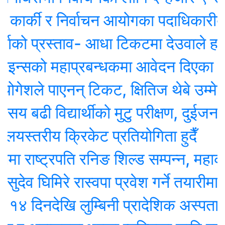
ार्की र निर्वाचन आयोगका पदाधिकारीबीच छ
 प्रस्ताव- आधा टिकटमा देउवाले हस्ताक्षर ग
सको महाप्रबन्धकमा आवेदन दिएका १० जना 
शले पाएनन् टिकट, क्षितिज थेबे उम्मेदवार
ढी विद्यार्थीको मुटु परीक्षण, दुईजनाको शल्य
स्तरीय क्रिकेट प्रतियोगिता हुदैँ
राष्ट्रपति रनिङ शिल्ड सम्पन्न, महाकाली मा
 घिमिरे रास्वपा प्रवेश गर्ने तयारीमा, रुपन्दे
िनदेखि लुम्बिनी प्रादेशिक अस्पतालमा