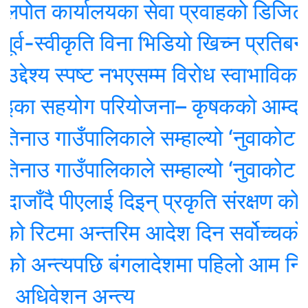
कार्यालयका सेवा प्रवाहको डिजिटल अनुगमन स
स्वीकृति विना भिडियो खिच्न प्रतिबन्ध
ेश्य स्पष्ट नभएसम्म विरोध स्वाभाविकः सभ
 सहयोग परियोजना– कृषकको आम्दानी र 
ाउ गाउँपालिकाले सम्हाल्यो ‘नुवाकोट सांस
ाउ गाउँपालिकाले सम्हाल्यो ‘नुवाकोट सांस
ँदै पीएलाई दिइन् प्रकृति संरक्षण कोषको अध
िटमा अन्तरिम आदेश दिन सर्वोच्चको अस
 अन्त्यपछि बंगलादेशमा पहिलो आम निर्वा
धिवेशन अन्त्य