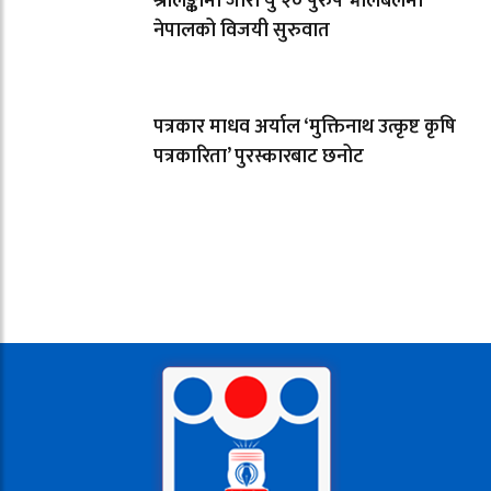
श्रीलङ्कामा जारी यु २० पुरुष भलिबलमा
नेपालको विजयी सुरुवात
पत्रकार माधव अर्याल ‘मुक्तिनाथ उत्कृष्ट कृषि
पत्रकारिता’ पुरस्कारबाट छनोट