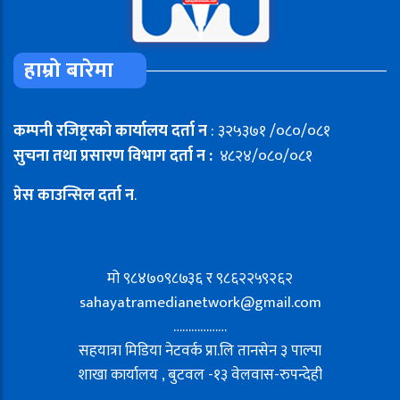
हाम्रो बारेमा
कम्पनी रजिष्ट्ररको कार्यालय दर्ता न
: ३२५३७१ /०८०/०८१
सुचना तथा प्रसारण विभाग दर्ता न :
४८२४/०८०/०८१
प्रेस काउन्सिल दर्ता न
.
मो ९८४७०९८७३६ र ९८६२२५९२६२
sahayatramedianetwork@gmail.com
………………
सहयात्रा मिडिया नेटवर्क प्रा.लि तानसेन ३ पाल्पा
शाखा कार्यालय , बुटवल -१३ वेलवास-रुपन्देही