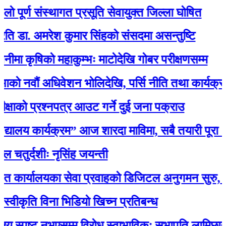
्ण संस्थागत प्रसूति सेवायुक्त जिल्ला घोषित
 अमरेश कुमार सिंहको संसदमा असन्तुष्टि
षिको महाकुम्भः माटोदेखि गोबर परीक्षणसम्म
ौं अधिवेशन भोलिदेखि, पर्सि नीति तथा कार्यक्रम प्रस्त
ो प्रश्नपत्र आउट गर्ने दुई जना पक्राउ
ालय कार्यक्रम” आज शारदा माविमा, सबै तयारी पूरा :अभ
दशीः नृसिंह जयन्ती
लयका सेवा प्रवाहको डिजिटल अनुगमन सुरु, मन्त्री रावलद
ृति विना भिडियो खिच्न प्रतिबन्ध
स्पष्ट नभएसम्म विरोध स्वाभाविकः सभापति लामिछाने