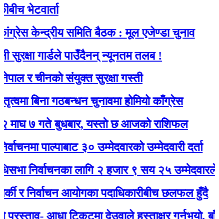
भेटवार्ता
केन्द्रीय समिति बैठक : मूल एजेण्डा चुनाव
षा गार्डले पाउँदैनन् न्यूनतम तलब !
 चीनकाे संयुक्त सुरक्षा गस्ती
ा बिना गठबन्धन चुनावमा होमियो काँग्रेस
 गते बुधबार, यस्ताे छ आजको राशिफल
मा पाल्पाबाट ३० उम्मेदवारको उम्मेदवारी दर्ता
निर्वाचनका लागि २ हजार ९ सय २५ उम्मेदवारले मनोनयन
 र निर्वाचन आयोगका पदाधिकारीबीच छलफल हुँदै
ताव- आधा टिकटमा देउवाले हस्ताक्षर गर्नुभयो, बाँकी गगनले