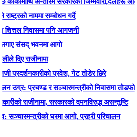
कीमाथि अन्तरिम सरकारको जिम्मेवारी,दलहरू आक्रोशि
्रको नाममा सम्बोधन गर्दै
त्तल निवासमा पनि आगजनी
 संसद् भवनमा आगो
दिए राजीनामा
दर्शनकारीको प्रवेश, गेट तोडेर छिरे
्र: प्रचण्ड र सञ्चारमन्त्रीको निवासमा तोडफोड र 
को राजीनामा, सरकारको दमनविरुद्ध असन्तुष्टि
चारमन्त्रीको घरमा आगो, प्रहरी परिचालन