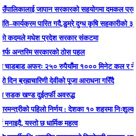
पालिकालाई जापान सरकारको सहयोगमा दमकल प्रदान : 
र्यक्रम पारित गदै,डुम्रे दुग्ध कृषि सहकारीको ३२ औं व
दमले मधेश प्रदेश सरकार संकटमा
अन्तरिम सरकारको ठोस पहल
डबाड अफरः २५० रुपैयाँमा १००० मिनेट कल र नेट जडा
ब्रह्मचारिणी देवीको पूजा आराधना गरिँदै
 खण्ड दुईतर्फी अवरुद्ध
्रीको पहिलो निर्णय : देशका १० शहरमा निःशुल्क वाईफ
ै, यस्तो छ धार्मिक महत्व