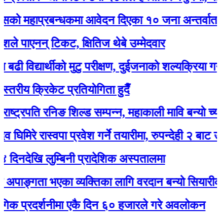
हाप्रबन्धकमा आवेदन दिएका १० जना अन्तर्वार्ताका लाग
ाएनन् टिकट, क्षितिज थेबे उम्मेदवार
्यार्थीको मुटु परीक्षण, दुईजनाको शल्यक्रिया गर्नुपर्ने
य क्रिकेट प्रतियोगिता हुदैँ
्रपति रनिङ शिल्ड सम्पन्न, महाकाली मावि बन्यो च्याम्पियन
े रास्वपा प्रवेश गर्ने तयारीमा, रुपन्देही २ बाट उम्मेद्वार ह
ि लुम्बिनी प्रादेशिक अस्पतालमा
ङ्गता भएका व्यक्तिका लागि वरदान बन्यो सियारीको घुम्त
्रदर्शनीमा एकै दिन ६० हजारले गरे अवलोकन