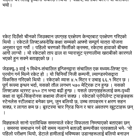
भयो।
रकेट दिउँसो चीनको जिउक्वान उपग्रह प्रक्षेपण केन्द्रबाट प्रक्षेपण गरिएको
थियो । रकेटले लिफ्टअफदेखि कक्षा सम्मको आफ्नो सम्पूर्ण यात्रा योजना
अनुसार पूरा गर्यो । पहिलो चरणको फिर्तीको क्रममा, रकेटमा हावाको बीचमा
आगो लाग्यो । यो रकेटको ताप ढाल वा प्यारासुट प्रणालीमा खराबीको कारणले
भएको हुन सक्ने बताइएको छ ।
जेडक्यू-३ वाई १ मिथेन-संचालित इन्जिनद्वारा संचालित एक मध्यम-लिफ्ट पुन:
प्रयोग गर्न मिल्ने रकेट हो । यो चिनियाँ निजी कम्पनी, ल्याण्डस्पेसद्वारा
विकसित गरिएको थियो । रकेटको व्यास ४.५ मिटर र उचाइ ६६.१ मिटर छ ।
पूर्ण रूपमा इन्धन भर्दा, यसको तौल लगभग ५७० मेट्रिक टन हुन्छ । यसको
लिफ्टअफ थ्रस्ट ७५० टन भन्दा बढी हुन्छ । यसले उपग्रहहरूलाई कम-पृथ्वी
कक्षा वा सूर्य-सिंक्रोनस कक्षामा लैजान सक्छ । रकेटको प्रोपेलेन्ट ट्याङ्कहरू
स्टेनलेस स्टीलबाट बनेका छन्, जुन बलियो छ, उच्च तापक्रम र क्षरण सहन
सक्छ, र लागत कम छ। बूस्टरमा चार ग्रिड फिन र चार अवतरण खुट्टाहरू छन्
।
विज्ञहरूले सानो प्राविधिक समस्याले रकेट विफलता निम्त्याएको बताएका छन्
। समस्या समाधान गर्न धेरै समय नलाग्ने बताउदै कम्पनीका प्रवक्ताले भने- ‘यो
पहिलो परीक्षण थियो, डेटाले हामीलाई भविष्यका उडानहरूलाई बलियो बनाउन