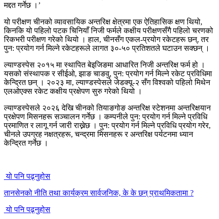
मद्दत गर्नेछ ।’
यो परीक्षण चीनको व्यावसायिक अन्तरिक्ष क्षेत्रमा एक ऐतिहासिक क्षण थियो,
किनकि यो पहिलो पटक चिनियाँ निजी फर्मले कक्षीय परीक्षणसँगै पहिलो चरणको
रिकभरी परीक्षण गरेको थियो । हाल, चीनसँग एकल-प्रयोग रकेटहरू छन्, तर
पुन: प्रयोग गर्न मिल्ने रकेटहरूले लागत ३०-५० प्रतिशतले घटाउन सक्छन् ।
ल्याण्डस्पेस २०१५ मा स्थापित बेइजिङमा आधारित निजी अन्तरिक्ष फर्म हो ।
यसको संस्थापक र सीईओ, झाङ चाङवु, पुन: प्रयोग गर्न मिल्ने रकेट प्रविधिमा
केन्द्रित छन् । २०२३ मा, ल्याण्डस्पेसले जेडक्यू-२ सँग विश्वको पहिलो मिथेन
एलओएक्स रकेट कक्षीय प्रक्षेपण सुरु गरेको थियो ।
ल्याण्डस्पेसले २०२६ देखि चीनको तियाङगोङ अन्तरिक्ष स्टेशनमा अन्तरिक्षयान
प्रक्षेपण मिसनहरू सञ्चालन गर्नेछ । कम्पनीले पुन: प्रयोग गर्न मिल्ने प्रविधि
प्रमाणित र लागू गर्न जारी राख्नेछ । पुन: प्रयोग गर्न मिल्ने प्रविधि प्रयोग गरेर,
चीनले उपग्रह नक्षत्रहरू, चन्द्रमा मिसनहरू र अन्तरिक्ष पर्यटनमा ध्यान
केन्द्रित गर्नेछ ।
यो पनि पढ्नुहोस
तानसेनको नीति तथा कार्यक्रम सार्वजनिक, के के छन् प्राथमिकतामा ?
यो पनि पढ्नुहोस