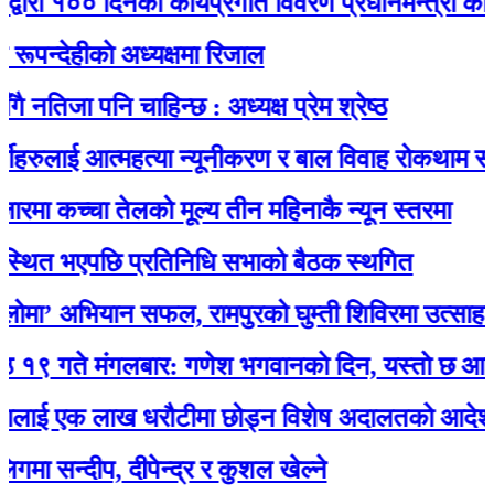
ा १०० दिनको कार्यप्रगति विवरण प्रधानमन्त्री कार्यालयम
ेहीकाे अध्यक्षमा रिजाल
जा पनि चाहिन्छ : अध्यक्ष प्रेम श्रेष्ठ
ुलाई आत्महत्या न्यूनीकरण र बाल विवाह रोकथाम सम्बन्धी
ा कच्चा तेलको मूल्य तीन महिनाकै न्यून स्तरमा
त भएपछि प्रतिनिधि सभाको बैठक स्थगित
’ अभियान सफल, रामपुरको घुम्ती शिविरमा उत्साहजनक 
े मंगलबार: गणेश भगवानकाे दिन, यस्ताे छ आजको 
ई एक लाख धरौटीमा छोड्न विशेष अदालतको आदेश
न्दीप, दीपेन्द्र र कुशल खेल्ने