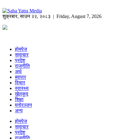
शुक्रबार
,
साउन
२२
,
२०८३
| Friday, August 7, 2026
होमपेज
समाचार
प्रदेश
राजनीति
अर्थ
ब्यापार
विचार
स्वास्थ्य
खेलकुद
शिक्षा
मनोरञ्जन
अन्य
होमपेज
समाचार
प्रदेश
राजनीति