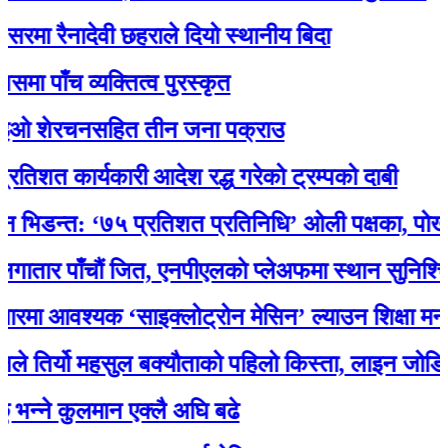
रैनादेवी छहराले दियो स्थानीय बिदा
ँच व्यक्तित्व पुरस्कृत
शेरचनसहित तीन जना पक्राउ
कार्यकारी आदेश रद्ध गरेको ट्रम्पको दाबी
न्त: ‘७५ प्रतिशत प्रतिनिधि’ ओली पक्षका, पोखरेलको 
 पाँचौं जित, एनपीएलकाे प्लेअफमा स्थान सुनिश्चित
वश्यक ‘साइक्लोट्रोन मेसिन’ ल्याउन शिक्षा मन्त्री प
र्यो महसुल बक्यौताको पहिलो किस्ता, लाइन जोडियो
े कुलमान एक्लै अघि बढे