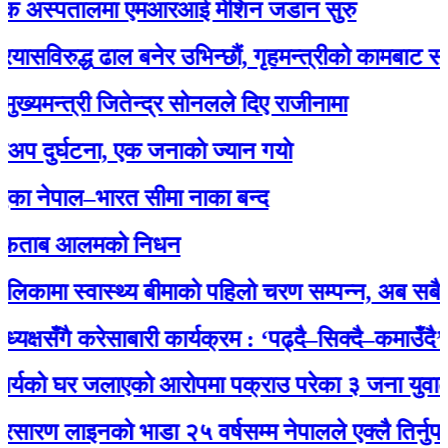
अस्पतालमा एमआरआई मेशिन जडान सुरु
रुद्ध ढाल बनेर उभिन्छौं, गृहमन्त्रीको कामबाट सन्तुष्ट छ
्त्री जितेन्द्र सोनलले दिए राजीनामा
्घटना, एक जनाकाे ज्यान गयाे
पाल–भारत सीमा नाका बन्द
ाब आलमको निधन
मा स्वास्थ्य बीमाको पहिलो चरण सम्पन्न, अब सबै नागरि
सँगै करेसाबारी कार्यक्रम : ‘पढ्दै–सिक्दै–कमाउँदै’ अभिय
को घर जलाएको आरोपमा पक्राउ परेका ३ जना युवालाई प्र
लाइनको भाडा २५ वर्षसम्म नेपालले एक्‍लै तिर्नुपर्ने’ भन