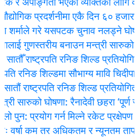
 र अपाङ्गता भएका व्यक्तिका लागि वरदान 
ोगिक प्रदर्शनीमा एकै दिन ६० हजारले ग
र्माले गरे यसपटक चुनाव नलड्ने घोषणा
लाई गुणस्तरीय बनाउन मन्त्री सारुको जोड
तौँ राष्ट्रपति रनिङ शिल्ड प्रतियोगिता सु
ति रनिङ शिल्डमा सौभाग्य मावि चिदीपानी च्य
ं राष्ट्रपति रनिङ शिल्ड प्रतियोगिता सुरु
री सारुको घोषणा: रैनादेवी छहरा ‘पूर्ण संस्थ
न: प्रयोग गर्न मिल्ने रकेट प्रक्षेपण असफ
र्षा कम तर अधिकतम र न्यूनतम तापक्रम ब