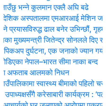
ु भन्ने कुलमान एक्लै अघि बढे
देशिक अस्पतालमा एमआरआई मेशिन जडान स
्रयासविरुद्ध ढाल बनेर उभिन्छौं, गृहमन्त्र
मुख्यमन्त्री जितेन्द्र सोनलले दिए राजीना
कअप दुर्घटना, एक जनाकाे ज्यान गयाे
एका नेपाल–भारत सीमा नाका बन्द
ा अफताब आलमको निधन
ँपालिकामा स्वास्थ्य बीमाको पहिलो चरण सम
ाध्यक्षसँगै करेसाबारी कार्यक्रम : ‘पढ्दै–
आचार्यको घर जलाएको आरोपमा पक्राउ परेक