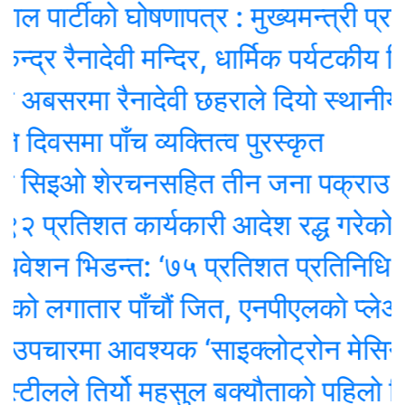
ार्टीको घोषणापत्र : मुख्यमन्त्री प्रत्यक्
 रैनादेवी मन्दिर, धार्मिक पर्यटकीय विकासम
अबसरमा रैनादेवी छहराले दियो स्थानीय बिदा
वसमा पाँच व्यक्तित्व पुरस्कृत
 सिइओ शेरचनसहित तीन जना पक्राउ
्रतिशत कार्यकारी आदेश रद्ध गरेको ट्रम्
शन भिडन्त: ‘७५ प्रतिशत प्रतिनिधि’ ओली 
 लगातार पाँचौं जित, एनपीएलकाे प्लेअफमा 
चारमा आवश्यक ‘साइक्लोट्रोन मेसिन’ ल्या
ीलले तिर्यो महसुल बक्यौताको पहिलो किस्