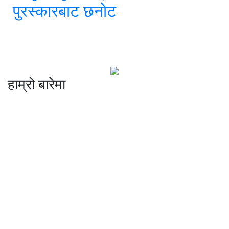
पुरस्कारबाट छनोट
हाम्रो बारेमा
कम्पनी रजिष्ट्ररको कार्यालय दर्ता न
: ३२५३७१ /०८०/०८१
सुचना तथा प्रसारण विभाग दर्ता न :
४८२४/०८०/०८१
प्रेस काउन्सिल दर्ता न
.
मो ९८४७०९८७३६ र ९८६२२५९२६२
sahayatramedianetwork@gmail.com
………………
सहयात्रा मिडिया नेटवर्क प्रा.लि तानसेन ३ पाल्पा
शाखा कार्यालय , बुटवल -१३ वेलवास-रुपन्देही