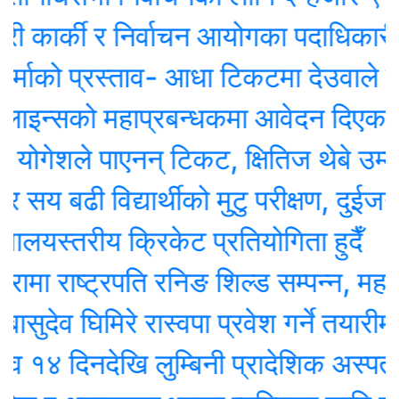
 कार्की र निर्वाचन आयोगका पदाधिकारीबीच
ो प्रस्ताव- आधा टिकटमा देउवाले हस्ताक्षर 
्सको महाप्रबन्धकमा आवेदन दिएका १० जना
गेशले पाएनन् टिकट, क्षितिज थेबे उम्मेदवा
 बढी विद्यार्थीको मुटु परीक्षण, दुईजनाको शल
लयस्तरीय क्रिकेट प्रतियोगिता हुदैँ
ा राष्ट्रपति रनिङ शिल्ड सम्पन्न, महाकाली 
ेव घिमिरे रास्वपा प्रवेश गर्ने तयारीमा, रुपन्
दिनदेखि लुम्बिनी प्रादेशिक अस्पतालमा