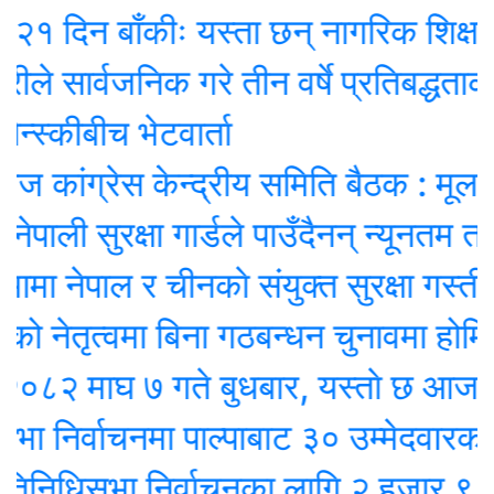
दिन बाँकीः यस्ता छन् नागरिक शिक्षा प्रवर
ार्वजनिक गरे तीन वर्षे प्रतिबद्धताको ‘रिपो
्कीबीच भेटवार्ता
ंग्रेस केन्द्रीय समिति बैठक : मूल एजेण्
ी सुरक्षा गार्डले पाउँदैनन् न्यूनतम तलब !
नेपाल र चीनकाे संयुक्त सुरक्षा गस्ती
तृत्वमा बिना गठबन्धन चुनावमा होमियो का
माघ ७ गते बुधबार, यस्ताे छ आजको र
िर्वाचनमा पाल्पाबाट ३० उम्मेदवारको उम्मेद
धिसभा निर्वाचनका लागि २ हजार ९ सय २५