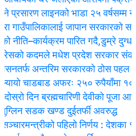
्रसारण लाइनको भाडा २५ वर्षसम्म नेपालले एक
ा गाउँपालिकालाई जापान सरकारको सहयोग
ीति–कार्यक्रम पारित गदै,डुम्रे दुग्ध क
ेसको कदमले मधेश प्रदेश सरकार संकटमा
नतर्फ अन्तरिम सरकारको ठोस पहल
याे चाडबाड अफरः २५० रुपैयाँमा १००० 
रो दिन ब्रह्मचारिणी देवीको पूजा आराधना 
लिन सडक खण्ड दुईतर्फी अवरुद्ध
चारमन्त्रीको पहिलो निर्णय : देशका १० श