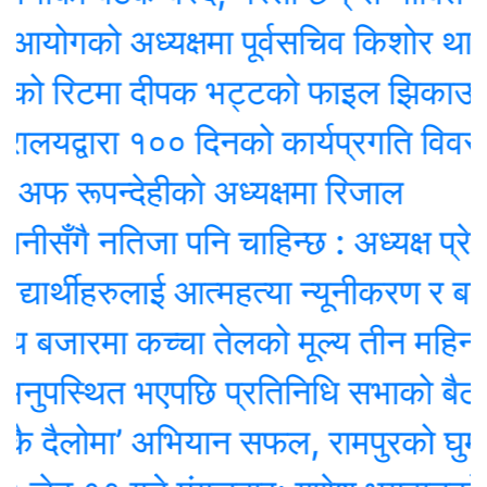
ोगको अध्यक्षमा पूर्वसचिव किशोर थापा निय
को रिटमा दीपक भट्टको फाइल झिकाउन आ
लयद्वारा १०० दिनको कार्यप्रगति विवरण प्र
रूपन्देहीकाे अध्यक्षमा रिजाल
ँगै नतिजा पनि चाहिन्छ : अध्यक्ष प्रेम श्रेष
ार्थीहरुलाई आत्महत्या न्यूनीकरण र बाल व
य बजारमा कच्चा तेलको मूल्य तीन महिनाकै न्
ुपस्थित भएपछि प्रतिनिधि सभाको बैठक स
दैलोमा’ अभियान सफल, रामपुरको घुम्ती 