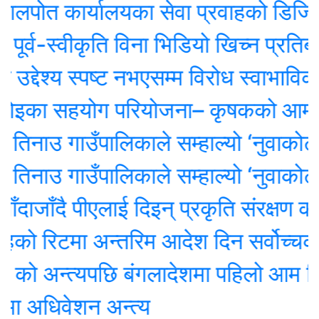
 कार्यालयका सेवा प्रवाहको डिजिटल अनुगमन
व-स्वीकृति विना भिडियो खिच्न प्रतिबन्ध
देश्य स्पष्ट नभएसम्म विरोध स्वाभाविकः स
का सहयोग परियोजना– कृषकको आम्दानी र
नाउ गाउँपालिकाले सम्हाल्यो ‘नुवाकोट सां
नाउ गाउँपालिकाले सम्हाल्यो ‘नुवाकोट सां
जाँदै पीएलाई दिइन् प्रकृति संरक्षण कोषको 
 रिटमा अन्तरिम आदेश दिन सर्वोच्चको अ
ो अन्त्यपछि बंगलादेशमा पहिलो आम निर्
अधिवेशन अन्त्य