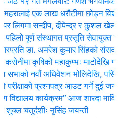
१९ गते मंगलबार: गणेश भगवानकाे दिन
महरालाई एक लाख धरौटीमा छोड्न विशेष 
लिगमा सन्दीप, दीपेन्द्र र कुशल खेल्ने
िलो पूर्ण संस्थागत प्रसूति सेवायुक्त जिल्
रति डा. अमरेश कुमार सिंहको संसदमा असन
नीमा कृषिको महाकुम्भः माटोदेखि गोबर पर
ाको नवौं अधिवेशन भोलिदेखि, पर्सि नीति 
ीक्षाको प्रश्नपत्र आउट गर्ने दुई जना पक
 विद्यालय कार्यक्रम” आज शारदा माविमा,
ल चतुर्दशीः नृसिंह जयन्ती