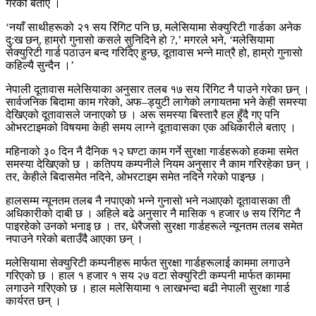
गरेको बताए ।
‘नयाँ साथीहरूको २१ सय रिंगिट पनि छ, मलेसियामा सेक्युरिटी गार्डका अनेक
दु:ख छन्, हाम्रो गुनासो कसले सुनिदिने हो ?,’ मगरले भने, ‘मलेसियामा
सेक्युरिटी गार्ड पठाउन बन्द गरिदिए हुन्छ, दूतावास भन्ने मात्रै हो, हाम्रो गुनासो
कहिल्यै सुन्दैन ।’
नेपाली दूतावास मलेसियाका अनुसार तलब १७ सय रिंगिट नै पाउने गरेका छन् ।
सार्वजनिक बिदामा काम गरेको, अफ–ड्युटी लागेको लगायतमा भने केही समस्या
देखिएको दूतावासले जनाएको छ । अरू समस्या बिस्तारै हल हुँदै गए पनि
ओभरटाइमको विषयमा केही समय लाग्ने दूतावासका एक अधिकारीले बताए ।
महिनाको ३० दिन नै दैनिक १२ घण्टा काम गर्ने सुरक्षा गार्डहरूको हकमा समेत
समस्या देखिएको छ । कतिपय कम्पनीले नियम अनुसार नै काम गरिरहेका छन् ।
तर, केहीले बिदासमेत नदिने, ओभरटाइम समेत नदिने गरेको पाइन्छ ।
हालसम्म न्यूनतम तलब नै नपाएको भन्ने गुनासो भने नआएको दूतावासका ती
अधिकारीको दाबी छ । अहिले बढे अनुसार नै मासिक १ हजार ७ सय रिंगिट नै
पाइरहेको उनको भनाइ छ । तर, धेरैजसो सुरक्षा गार्डहरूले न्यूनतम तलब समेत
नपाउने गरेको बताउँदै आएका छन् ।
मलेसियामा सेक्युरिटी कम्पनीहरू मार्फत सुरक्षा गार्डहरूलाई काममा लगाउने
गरिएको छ । हाल १ हजार १ सय २७ वटा सेक्युरिटी कम्पनी मार्फत काममा
लगाउने गरिएको छ । हाल मलेसियामा १ लाखभन्दा बढी नेपाली सुरक्षा गार्ड
कार्यरत छन् ।