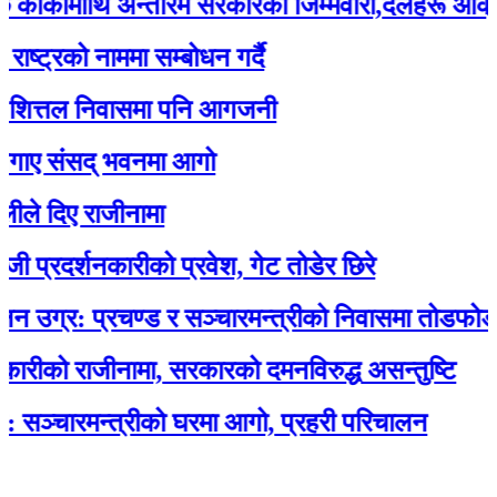
ीमाथि अन्तरिम सरकारको जिम्मेवारी,दलहरू आक्रोशित
को नाममा सम्बोधन गर्दै
्तल निवासमा पनि आगजनी
संसद् भवनमा आगो
ए राजीनामा
र्शनकारीको प्रवेश, गेट तोडेर छिरे
: प्रचण्ड र सञ्चारमन्त्रीको निवासमा तोडफोड र आ
 राजीनामा, सरकारको दमनविरुद्ध असन्तुष्टि
रमन्त्रीको घरमा आगो, प्रहरी परिचालन