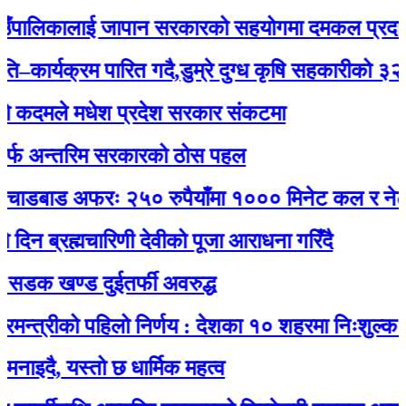
लिकालाई जापान सरकारको सहयोगमा दमकल प्रदान : गा
यक्रम पारित गदै,डुम्रे दुग्ध कृषि सहकारीको ३२ औं वार
मले मधेश प्रदेश सरकार संकटमा
न्तरिम सरकारको ठोस पहल
बाड अफरः २५० रुपैयाँमा १००० मिनेट कल र नेट जडान 
्रह्मचारिणी देवीको पूजा आराधना गरिँदै
ण्ड दुईतर्फी अवरुद्ध
रीको पहिलो निर्णय : देशका १० शहरमा निःशुल्क वाईफाई
 यस्तो छ धार्मिक महत्व