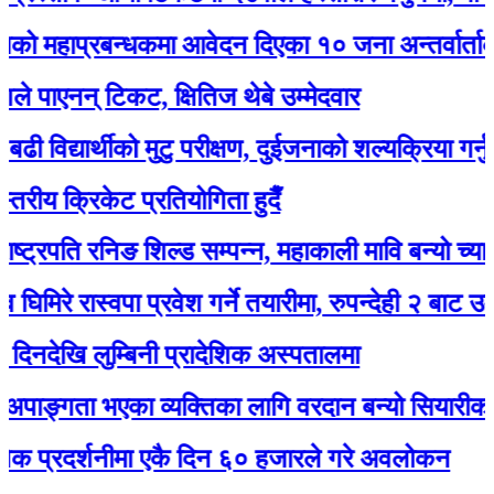
प्रबन्धकमा आवेदन दिएका १० जना अन्तर्वार्ताका लागि
नन् टिकट, क्षितिज थेबे उम्मेदवार
यार्थीको मुटु परीक्षण, दुईजनाको शल्यक्रिया गर्नुपर्ने
क्रिकेट प्रतियोगिता हुदैँ
पति रनिङ शिल्ड सम्पन्न, महाकाली मावि बन्यो च्याम्पियन
रास्वपा प्रवेश गर्ने तयारीमा, रुपन्देही २ बाट उम्मेद्वार हुन
 लुम्बिनी प्रादेशिक अस्पतालमा
गता भएका व्यक्तिका लागि वरदान बन्यो सियारीको घुम्ती 
दर्शनीमा एकै दिन ६० हजारले गरे अवलोकन