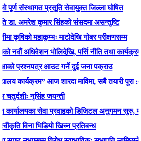
ण संस्थागत प्रसूति सेवायुक्त जिल्ला घोषित
अमरेश कुमार सिंहको संसदमा असन्तुष्टि
िको महाकुम्भः माटोदेखि गोबर परीक्षणसम्म
 अधिवेशन भोलिदेखि, पर्सि नीति तथा कार्यक्रम प्रस्तु
प्रश्नपत्र आउट गर्ने दुई जना पक्राउ
य कार्यक्रम” आज शारदा माविमा, सबै तयारी पूरा :अभि
शीः नृसिंह जयन्ती
यका सेवा प्रवाहको डिजिटल अनुगमन सुरु, मन्त्री रावलद्व
ि विना भिडियो खिच्न प्रतिबन्ध
पष्ट नभएसम्म विरोध स्वाभाविकः सभापति लामिछाने