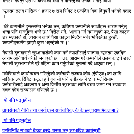
भनेर मागपत्र प्रमाणीकरणका बेला नै भनिरहेको उनको भनाइ थियो ।
न्यूनतम तलब मासिक १ हजार ७ सय रिंगिट र एकदिन बिदा दिनुपर्ने भनेको बताए
।
‘धेरै कम्पनीले हुन्छसमेत भनेका छन्, कतिपय कम्पनीले साथीहरू आराम गर्नुस्
भन्दा पनि मान्नुहुन्न भन्ने छ,’ गिरीले भने, ‘आराम गर्न नमान्नुको डर, पैसा काट्ने
डर भएकाले हो, त्यसका लागि पैसा काट्न मिल्दैन भनेर भनिरहेका हुन्छौं,
कम्पनीहरूसँग हाम्रो कुरा भइरहेको छ ।’
नेपाली दूतावासले सुरक्षागार्डको काम गर्ने नेपालीलाई सातामा न्यूनतम एकदिन
आराम अनिवार्य गरेको जनाएको छ । तर, आराम गरे कम्पनीले तलब काट्ने डरले
नेपाली सुरक्षागार्डले पूरै महिना काम गर्नुपरेको गुनासो गर्दै आएका छन् ।
मलेसियाले कार्यान्वयन गरिरहेको कर्मचारी सञ्चय कोष (ईपीएफ) का लागि
मासिक ३५ रिंगिट कट्टा हुने गुनासो पनि उनीहरूको छ । मलेसियामा
कर्मचारीलाई अवकाश र अन्य वित्तीय सुरक्षाका लागि बचत जम्मा गर्न अवकाश
बचत कोष सञ्चालन गरिएको छ ।
यो पनि पढ्नुहोस
तानसेनको नीति तथा कार्यक्रम सार्वजनिक, के के छन् प्राथमिकतामा ?
यो पनि पढ्नुहोस
प्रतिनिधि सभाको बैठक बस्दै, यस्ता छन् सम्भावित कार्यसूची