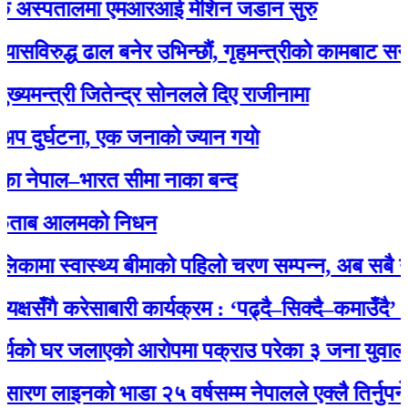
स्पतालमा एमआरआई मेशिन जडान सुरु
द्ध ढाल बनेर उभिन्छौं, गृहमन्त्रीको कामबाट सन्तुष्ट छैन
्री जितेन्द्र सोनलले दिए राजीनामा
घटना, एक जनाकाे ज्यान गयाे
ाल–भारत सीमा नाका बन्द
 आलमको निधन
 स्वास्थ्य बीमाको पहिलो चरण सम्पन्न, अब सबै नागरिक 
गै करेसाबारी कार्यक्रम : ‘पढ्दै–सिक्दै–कमाउँदै’ अभियान
 घर जलाएको आरोपमा पक्राउ परेका ३ जना युवालाई प्रम
इनको भाडा २५ वर्षसम्म नेपालले एक्‍लै तिर्नुपर्ने’ भन्‍