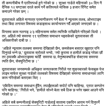
ती कम्पनीबीच नै प्रतिस्पर्धा हुने गरेको छ । सुरक्षा गार्डले महिनाको ३० दिन नै
दैनिक १२ घण्टाका दरले काम गर्ने कतिपयले मासिक ३ हजार रिंगिट समेत
कमाउने गरेका छन् ।
दूतावासले अहिले मागपत्र प्रमाणीकरण गर्ने बेला नै न्यूनतम तलब, ओभरटाइम
तथा बिदा लगायत विषयमा कडाइसाथ कार्यान्वयन गर्दै आएको जनाएको छ ।
विगतमा काम नलगाइ २/३ महिनासम्म समेत त्यत्तिकै राखिदिने गरिएको थियो ।
तर, अहिले त्यो समस्या ९९ प्रतिशत समाधान भइसकेको दूतावासका ती
अधिकारीको दाबी छ ।
‘अहिले न्यूनतम तलबमा समस्या देखिएको छैन, कमसेकम बसाएर खुवाएर पनि
दिनुपर्छ भन्ने छ,’ दूतावास स्रोतले भन्यो, ‘त्यो कुरामा त हामीले कडाइ गरेका छौं
तर ठ्याक्कै ओभरटाइममा चाहिँ समस्या छ, मेनुफ्याक्चरिङ सेक्टरमा समस्या
त्यति छैन, सेक्युरिटीमा छ ।’
दूतावासका जनसम्पर्क अधिकृत जनप्रकाश गिरीले गत शुक्रबारको फेसबुक पेज
लाइभ मार्फत सुरक्षा गार्डको तलबको विषयमा देखिएको समस्या समाधानका लागि
काम गरिरहेको बताएका थिए ।
‘एकैदिन समस्या समाधान हुँदैन, तपाईंहरूको सपोर्ट पनि चाहिन्छ, प्रपर कम्प्लेन
पनि चाहिन्छ,’ गिरीले भने, ‘हामीले सोध्ने बेला सबै ठिक छ भनेर खबर आउने पनि
गरेको छ ।’
अहिले सबै कम्पनीलाई सेक्युरिटी गार्डलाई सातामा एकदिन आराम गर्न दिनुपर्ने