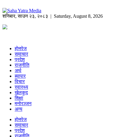
शनिबार
,
साउन
२३
,
२०८३
| Saturday, August 8, 2026
होमपेज
समाचार
प्रदेश
राजनीति
अर्थ
ब्यापार
विचार
स्वास्थ्य
खेलकुद
शिक्षा
मनोरञ्जन
अन्य
होमपेज
समाचार
प्रदेश
राजनीति