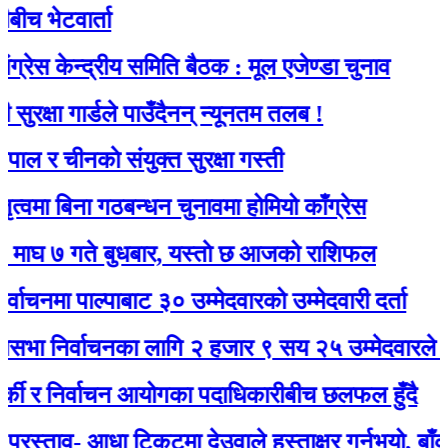
टवार्ता
ेन्द्रीय समिति बैठक : मूल एजेण्डा चुनाव
ा गार्डले पाउँदैनन् न्यूनतम तलब !
चीनकाे संयुक्त सुरक्षा गस्ती
बिना गठबन्धन चुनावमा होमियो काँग्रेस
ते बुधबार, यस्ताे छ आजको राशिफल
 पाल्पाबाट ३० उम्मेदवारको उम्मेदवारी दर्ता
र्वाचनका लागि २ हजार ९ सय २५ उम्मेदवारले मनोनयन 
र निर्वाचन आयोगका पदाधिकारीबीच छलफल हुँदै
ाव- आधा टिकटमा देउवाले हस्ताक्षर गर्नुभयो, बाँकी गगनले ग