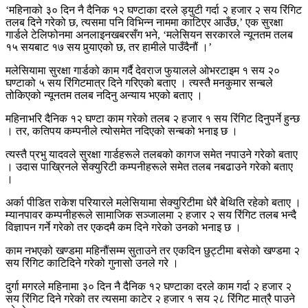
‘महिनाको ३० दिन नै दैनिक १२ घण्टाका दरले ड्युटी गर्दा २ हजार २ सय रिंगिट
तलब दिने गरेको छ, त्यसमा पनि विभिन्न नाममा काटिएर आउँछ,’ एक सुरक्षा
गार्डले टेलिफोनमा अनलाइनखबरसँग भने, ‘मलेसियन सरकारले न्यूनतम तलब
१५ सयबाट १७ सय पुर्‍याएको छ, तर हामीले पाउँदैनौं ।’
मलेसियामा सुरक्षा गार्डको काम गर्दै देवराज फुयालले ओभरटाइम १ सय २०
घण्टाको ५ सय रिंगिटमात्र दिने गरिएको बताए । त्यस्तै मनकुमार सन्बले
तोकिएको न्यूनतम तलब नदिनु अन्याय भएको बताए ।
महिनाभरि दैनिक १२ घण्टा काम गरेको तलब २ हजार १ सय रिंगिट दिनुपर्ने हुन्छ
। तर, कतिपय कम्पनीले त्योसमेत नदिएको सन्बको भनाइ छ ।
त्यस्तै प्रभु यादवले सुरक्षा गार्डहरूले तलबको कागज समेत नपाउने गरेको बताए
। उदास पाख्रिनले सेक्युरिटी कम्पनीहरूले समेत तलब नबढाउने गरेको बताए
।
अर्का पीडित राकेश परियारले मलेसियामा सेक्युरिटीमा धेरै बेथिति रहेको बताए ।
म्यानपावर कम्पनीहरूले सामाजिक सञ्जालमा २ हजार २ सय रिंगिट तलब भन्दै
विज्ञापन गर्ने गरेको तर एकदमै कम दिने गरेको उनको भनाइ छ ।
काम नभएको खण्डमा महिनौंसम्म सुताउने तर एकदिन छुट्टीमा बसेको खण्डमा २
सय रिंगिट काटिदिने गरेको गुनासो उनले गरे ।
दुर्गा मगरले महिनामा ३० दिन नै दैनिक १२ घण्टाका दरले काम गर्दा २ हजार २
सय रिंगिट दिने गरेको तर त्यसमा काटेर २ हजार १ सय २८ रिंगिट मात्रै पाउने