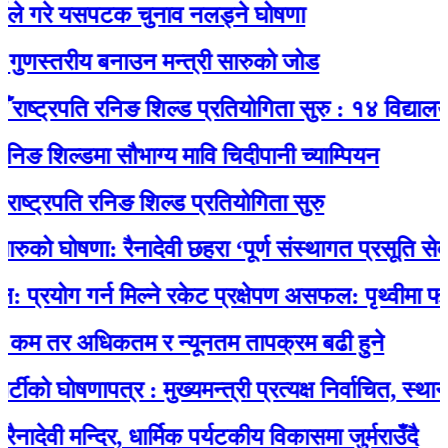
रे यसपटक चुनाव नलड्ने घोषणा
्तरीय बनाउन मन्त्री सारुको जोड
ट्रपति रनिङ शिल्ड प्रतियोगिता सुरु : १४ विद्यालयकाे स
िल्डमा सौभाग्य मावि चिदीपानी च्याम्पियन
रपति रनिङ शिल्ड प्रतियोगिता सुरु
 घोषणा: रैनादेवी छहरा ‘पूर्ण संस्थागत प्रसूति सेवायुक्त’
ग गर्न मिल्ने रकेट प्रक्षेपण असफल: पृथ्वीमा फर्कने क्
तर अधिकतम र न्यूनतम तापक्रम बढी हुने
ोषणापत्र : मुख्यमन्त्री प्रत्यक्ष निर्वाचित, स्थानीय चु
 मन्दिर, धार्मिक पर्यटकीय विकासमा जुर्मराउँदै