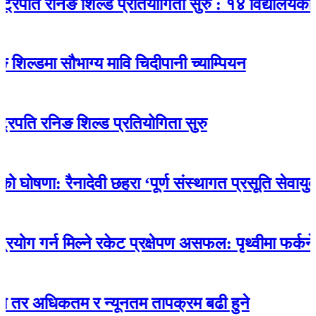
 रनिङ शिल्ड प्रतियोगिता सुरु : १४ विद्यालयकाे सहभागीत
ा सौभाग्य मावि चिदीपानी च्याम्पियन
निङ शिल्ड प्रतियोगिता सुरु
: रैनादेवी छहरा ‘पूर्ण संस्थागत प्रसूति सेवायुक्त’
 मिल्ने रकेट प्रक्षेपण असफल: पृथ्वीमा फर्कने क्रममा 
िकतम र न्यूनतम तापक्रम बढी हुने