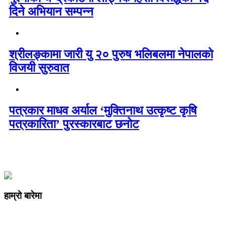
दिने अभियान सम्पन्न
श्रीलङ्कामा जारी यु २० पुरुष भलिबलमा नेपालको
विजयी सुरुवात
पत्रकार माधव अर्याल ‘मुक्तिनाथ उत्कृष्ट कृषि
पत्रकारिता’ पुरस्कारबाट छनोट
हाम्रो बारेमा
कम्पनी रजिष्ट्ररको कार्यालय दर्ता न
: ३२५३७१ /०८०/०८१