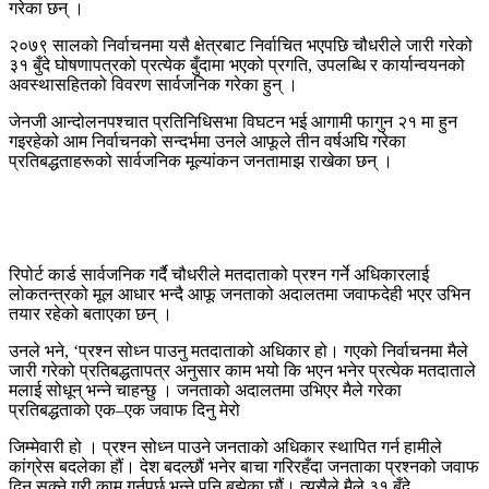
गरेका छन् ।
२०७९ सालको निर्वाचनमा यसै क्षेत्रबाट निर्वाचित भएपछि चौधरीले जारी गरेको
३१ बुँदे घोषणापत्रको प्रत्येक बुँदामा भएको प्रगति, उपलब्धि र कार्यान्वयनको
अवस्थासहितको विवरण सार्वजनिक गरेका हुन् ।
जेनजी आन्दोलनपश्चात प्रतिनिधिसभा विघटन भई आगामी फागुन २१ मा हुन
गइरहेको आम निर्वाचनको सन्दर्भमा उनले आफूले तीन वर्षअघि गरेका
प्रतिबद्धताहरूको सार्वजनिक मूल्यांकन जनतामाझ राखेका छन् ।
रिपोर्ट कार्ड सार्वजनिक गर्दै चौधरीले मतदाताको प्रश्न गर्ने अधिकारलाई
लोकतन्त्रको मूल आधार भन्दै आफू जनताको अदालतमा जवाफदेही भएर उभिन
तयार रहेको बताएका छन् ।
उनले भने, ‘प्रश्न सोध्न पाउनु मतदाताको अधिकार हो। गएको निर्वाचनमा मैले
जारी गरेको प्रतिबद्धतापत्र अनुसार काम भयो कि भएन भनेर प्रत्येक मतदाताले
मलाई सोधून् भन्ने चाहन्छु । जनताको अदालतमा उभिएर मैले गरेका
प्रतिबद्धताको एक–एक जवाफ दिनु मेरो
जिम्मेवारी हो । प्रश्न सोध्न पाउने जनताको अधिकार स्थापित गर्न हामीले
कांग्रेस बदलेका हौं। देश बदल्छौं भनेर बाचा गरिरहँदा जनताका प्रश्नको जवाफ
दिन सक्ने गरी काम गर्नुपर्छ भन्ने पनि बुझेका छौं। त्यसैले मैले ३१ बुँदे