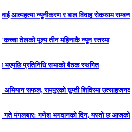
त्महत्या न्यूनीकरण र बाल विवाह रोकथाम सम्बन्धी सचेतना
तेलको मूल्य तीन महिनाकै न्यून स्तरमा
ि प्रतिनिधि सभाको बैठक स्थगित
न सफल, रामपुरको घुम्ती शिविरमा उत्साहजनक सहभागि
बार: गणेश भगवानकाे दिन, यस्ताे छ आजको राशिफल