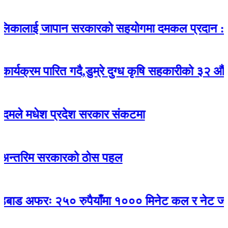
लाई जापान सरकारको सहयोगमा दमकल प्रदान : गाउँपा
 पारित गदै,डुम्रे दुग्ध कृषि सहकारीको ३२ औं वार्षिक 
धेश प्रदेश सरकार संकटमा
म सरकारको ठोस पहल
फरः २५० रुपैयाँमा १००० मिनेट कल र नेट जडान निःश