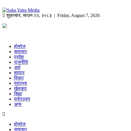
शुक्रबार
,
साउन
२२
,
२०८३
| Friday, August 7, 2026
होमपेज
समाचार
प्रदेश
राजनीति
अर्थ
ब्यापार
विचार
स्वास्थ्य
खेलकुद
शिक्षा
मनोरञ्जन
अन्य
होमपेज
समाचार