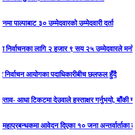
पाबाट ३० उम्मेदवारको उम्मेदवारी दर्ता
चनका लागि २ हजार ९ सय २५ उम्मेदवारले मनोनयन दर्ता
्वाचन आयोगका पदाधिकारीबीच छलफल हुँदै
ा टिकटमा देउवाले हस्ताक्षर गर्नुभयो, बाँकी गगनले गर्नुह
्धकमा आवेदन दिएका १० जना अन्तर्वार्ताका लागि छानि