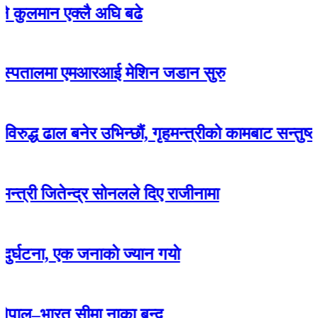
न एक्लै अघि बढे
लमा एमआरआई मेशिन जडान सुरु
ल बनेर उभिन्छौं, गृहमन्त्रीको कामबाट सन्तुष्ट छैनौं- स
ितेन्द्र सोनलले दिए राजीनामा
 एक जनाकाे ज्यान गयाे
रत सीमा नाका बन्द