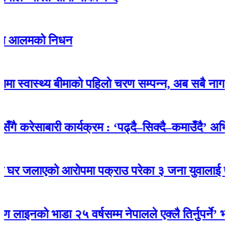
को निधन
स्थ्य बीमाको पहिलो चरण सम्पन्न, अब सबै नागरिक बीमाक
ेसाबारी कार्यक्रम : ‘पढ्दै–सिक्दै–कमाउँदै’ अभियान
लाएको आरोपमा पक्राउ परेका ३ जना युवालाई प्रमाण नप
भाडा २५ वर्षसम्म नेपालले एक्‍लै तिर्नुपर्ने’ भन्‍ने सम