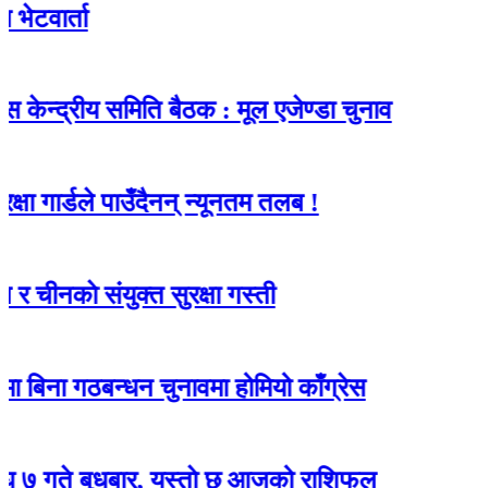
ा
रीय समिति बैठक : मूल एजेण्डा चुनाव
डले पाउँदैनन् न्यूनतम तलब !
 संयुक्त सुरक्षा गस्ती
गठबन्धन चुनावमा होमियो काँग्रेस
ुधबार, यस्ताे छ आजको राशिफल