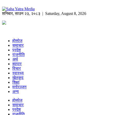
शनिबार
,
साउन
२३
,
२०८३
| Saturday, August 8, 2026
होमपेज
समाचार
प्रदेश
राजनीति
अर्थ
ब्यापार
विचार
स्वास्थ्य
खेलकुद
शिक्षा
मनोरञ्जन
अन्य
होमपेज
समाचार
प्रदेश
राजनीति