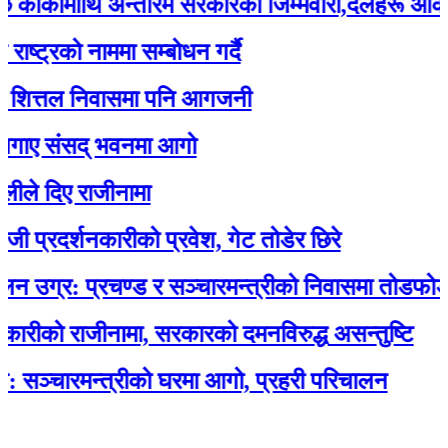
कीमाथि अन्तरिम सरकारको जिम्मेवारी,दलहरू आक्रोशित
रको नाममा सम्बोधन गर्दै
्तल निवासमा पनि आगजनी
 संसद् भवनमा आगो
िए राजीनामा
दर्शनकारीको प्रवेश, गेट तोडेर छिरे
र: प्रचण्ड र सञ्चारमन्त्रीको निवासमा तोडफोड र आ
ो राजीनामा, सरकारको दमनविरुद्ध असन्तुष्टि
ारमन्त्रीको घरमा आगो, प्रहरी परिचालन