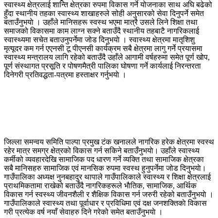
स्वास्थ्य क्षेत्रलाई शान्ति क्षेत्रका रुपमा विकास गर्ने योजनाका साथ अघि बढेको
हुँदा स्थानीय तहका स्वास्थ्य शाखाहरुले सोही अनुसारको सेवा दिनुपर्ने समेत
बताउँनुभयाे । उहाँले मानिसहरू स्वस्थ भएमा मात्रै उसले लिने शिक्षा तथा
समाजको विकासमा काम लाग्न सक्ने बताउँदै स्थानीय तहबाटै नागरिकलाई
स्वास्थ्यमा सचेत बताउनुपर्नेमा जोड दिनुभयाे । स्वास्थ्य क्षेत्रमा मातृशिशु
मृत्यूदर कम गर्न एएनसी टू पीएनसी कार्यक्रम सबै क्षेत्रमा लागु गर्ने प्रयासमा
स्वास्थ्य मन्त्रालय लागि रहेको बताउँदै उहाँले आगामी वर्षहरुमा समेत पूर्ण खोप,
पूर्ण संस्थागत प्रसूति र पोषणमैत्री पालिका घोषणा गर्ने कार्यलाई निरन्तरता
दिनेगरी प्रतिवद्धता-पत्रमा हस्ताक्षर गर्नुभयाे ।
जिल्ला समन्वय समिति पाल्पा प्रमुख टंक खनालले नागरिक हरेक क्षेत्रमा स्वस्थ
रहेर मात्र समग्र क्षेत्रको विकास गर्न सकिने बताउँनुभयाे। उहाँले स्वास्थ्य
कर्मीको व्यवहारदेखि सामाजिक पद धारण गर्ने व्यक्ति तथा सामाजिक क्षेत्रका
सबै मानिसहरु सामाजिक एवं मानसिक रुपमा स्वस्थ हुनुपर्नेमा जोड दिनुभयाे।
गाउँपालिका अध्यक्ष नुनबहादुर थापाले गाउँपालिकाले स्वास्थ्य र शिक्षा क्षेत्रलाई
प्राथमिकतामा राखेको बताउँदै नागरिकहरूले भाैतिक, सामाजिक, आर्थिक
विकास गर्न स्वस्थ्य जीवनशैली र शैक्षिक विकास गर्न जरुरी रहेको बताउँनुभयाे ।
गाउँपालिकाले स्वास्थ्य तथा पूर्वाधार र प्रविधिमा एवं दक्ष जनशक्तिकाे विकास
गरी प्रत्येक वर्ष नयाँ सेवाहरु दिने गरेको समेत बताउँनुभयाे ।