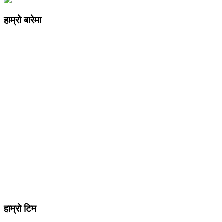
हाम्रो बारेमा
कम्पनी रजिष्ट्ररको कार्यालय दर्ता न
: ३२५३७१ /०८०/०८१
सुचना तथा प्रसारण विभाग दर्ता न :
४८२४/०८०/०८१
प्रेस काउन्सिल दर्ता न
.
मो ९८४७०९८७३६ र ९८६२२५९२६२
sahayatramedianetwork@gmail.com
………………
सहयात्रा मिडिया नेटवर्क प्रा.लि तानसेन ३ पाल्पा
शाखा कार्यालय , बुटवल -१३ वेलवास-रुपन्देही
हाम्रो टिम