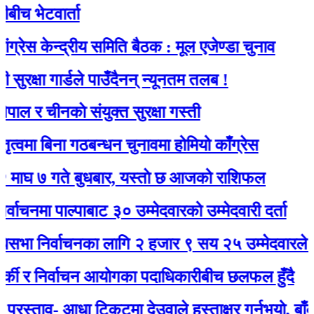
ेटवार्ता
केन्द्रीय समिति बैठक : मूल एजेण्डा चुनाव
षा गार्डले पाउँदैनन् न्यूनतम तलब !
 चीनकाे संयुक्त सुरक्षा गस्ती
 बिना गठबन्धन चुनावमा होमियो काँग्रेस
गते बुधबार, यस्ताे छ आजको राशिफल
ा पाल्पाबाट ३० उम्मेदवारको उम्मेदवारी दर्ता
िर्वाचनका लागि २ हजार ९ सय २५ उम्मेदवारले मनोनयन
 र निर्वाचन आयोगका पदाधिकारीबीच छलफल हुँदै
ताव- आधा टिकटमा देउवाले हस्ताक्षर गर्नुभयो, बाँकी गगनले 