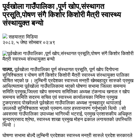
पूर्वखाेला गाउँपालिका ,पूर्ण खोप,संस्थागत
प्रसूति,पोषण संगै किशोर किशोरी मैत्री स्वास्थ्य
संस्थायुक्त बन्यो
सहयात्रा मिडिया
२०८२, ५ जेष्ठ सोमबार ०२:४९
पाल्पा,
पूर्वखोला गाउँपालिका पूर्ण संस्थागत प्रसूति, पूर्ण खोप दिगोपना
सुनिश्चितता र पोषण संगै किशोर किशोरी मैत्री स्वास्थ्य संस्थायुक्त पालिका
घोषित भएको छ । लुम्बिनी प्रदेशका स्वास्थ्य मन्त्री खेमबहादुर सारुको प्रमुख
आथित्यतामा पूर्वखोला गाउँपालिकामा भएको घोषणा सभामा जिल्ला समन्वय
समिति प्रमुख,जिल्ला खोप समन्वय समितिका अध्यक्ष टंकनाथ खनाल र खाेप
समन्वय समिति सदस्य सचिव एवं स्वास्थ्य कार्यालयका निमित्त प्रमुख
टुकप्रसाद पोखरेलले पूर्वखाेला गाउँपालिका अध्यक्ष नुनबहादुर थापालाई
उपलव्धी सुनिश्चितता भएको प्रमाण-पत्र हस्तान्तरण गर्नुभएकाे थियाे ।सो
अवसरमा गाउँपालिका उपाध्यक्ष भागिरथी भटराई, प्रमुख प्रशासकीय अधिकृत
सुन्दरप्रसाद श्रेष्ठ, स्वास्थ्य शाखा प्रमुख मोहन ढकाल लगायतको उपस्थिति
थियो ।
घोषणा सभामा बोल्दै लुम्बिनी प्रदेशका स्वास्थ्य मन्त्री सारुले प्रदेश सरकारले