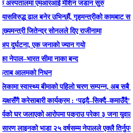
अस्पतालमा एमआरआई मेशिन जडान सुरु
ुद्ध ढाल बनेर उभिन्छौं, गृहमन्त्रीको कामबाट सन्तुष्ट छै
त्री जितेन्द्र सोनलले दिए राजीनामा
्घटना, एक जनाकाे ज्यान गयाे
पाल–भारत सीमा नाका बन्द
ब आलमको निधन
ा स्वास्थ्य बीमाको पहिलो चरण सम्पन्न, अब सबै नागरिक
ँगै करेसाबारी कार्यक्रम : ‘पढ्दै–सिक्दै–कमाउँदै’ अभिया
ो घर जलाएको आरोपमा पक्राउ परेका ३ जना युवालाई प्र
ाइनको भाडा २५ वर्षसम्म नेपालले एक्‍लै तिर्नुपर्ने’ भन्