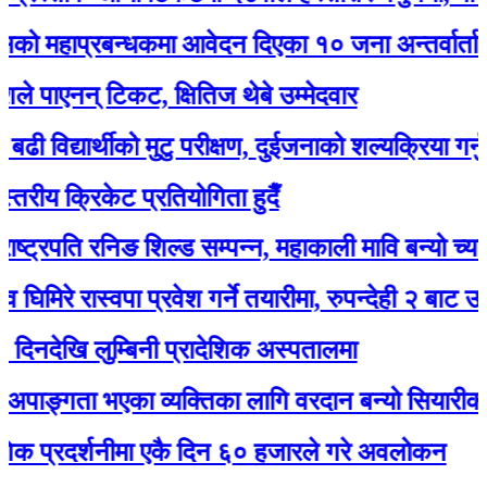
ाप्रबन्धकमा आवेदन दिएका १० जना अन्तर्वार्ताका लाग
एनन् टिकट, क्षितिज थेबे उम्मेदवार
्यार्थीको मुटु परीक्षण, दुईजनाको शल्यक्रिया गर्नुपर्ने
 क्रिकेट प्रतियोगिता हुदैँ
रपति रनिङ शिल्ड सम्पन्न, महाकाली मावि बन्यो च्याम्पियन
े रास्वपा प्रवेश गर्ने तयारीमा, रुपन्देही २ बाट उम्मेद्वार ह
ि लुम्बिनी प्रादेशिक अस्पतालमा
्गता भएका व्यक्तिका लागि वरदान बन्यो सियारीको घुम्ती
रदर्शनीमा एकै दिन ६० हजारले गरे अवलोकन