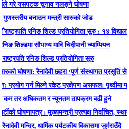
गरे यसपटक चुनाव नलड्ने घोषणा
स्तरीय बनाउन मन्त्री सारुको जोड
्ट्रपति रनिङ शिल्ड प्रतियोगिता सुरु : १४ विद्यालयकाे 
शिल्डमा सौभाग्य मावि चिदीपानी च्याम्पियन
रपति रनिङ शिल्ड प्रतियोगिता सुरु
ो घोषणा: रैनादेवी छहरा ‘पूर्ण संस्थागत प्रसूति सेवायुक्त’
ोग गर्न मिल्ने रकेट प्रक्षेपण असफल: पृथ्वीमा फर्कने क
 तर अधिकतम र न्यूनतम तापक्रम बढी हुने
घोषणापत्र : मुख्यमन्त्री प्रत्यक्ष निर्वाचित, स्थानीय च
ी मन्दिर, धार्मिक पर्यटकीय विकासमा जुर्मराउँदै