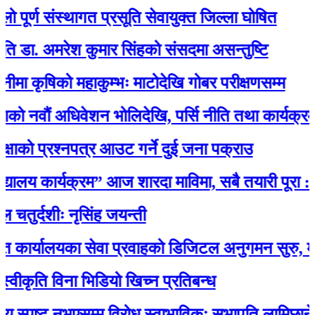
्ण संस्थागत प्रसूति सेवायुक्त जिल्ला घोषित
 अमरेश कुमार सिंहको संसदमा असन्तुष्टि
षिको महाकुम्भः माटोदेखि गोबर परीक्षणसम्म
ं अधिवेशन भोलिदेखि, पर्सि नीति तथा कार्यक्रम प्रस्त
 प्रश्नपत्र आउट गर्ने दुई जना पक्राउ
लय कार्यक्रम” आज शारदा माविमा, सबै तयारी पूरा :अभ
दशीः नृसिंह जयन्ती
लयका सेवा प्रवाहको डिजिटल अनुगमन सुरु, मन्त्री रावलद्
ति विना भिडियो खिच्न प्रतिबन्ध
्पष्ट नभएसम्म विरोध स्वाभाविकः सभापति लामिछाने