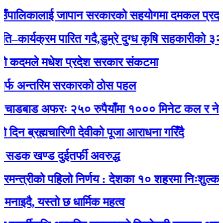
ालिकालाई जापान सरकारको सहयोगमा दमकल प्रदान : ग
्यक्रम पारित गदै,डुम्रे दुग्ध कृषि सहकारीको ३२ औं वा
दमले मधेश प्रदेश सरकार संकटमा
अन्तरिम सरकारको ठोस पहल
डबाड अफरः २५० रुपैयाँमा १००० मिनेट कल र नेट जडान
ब्रह्मचारिणी देवीको पूजा आराधना गरिँदै
खण्ड दुईतर्फी अवरुद्ध
्रीको पहिलो निर्णय : देशका १० शहरमा निःशुल्क वाईफा
, यस्तो छ धार्मिक महत्व