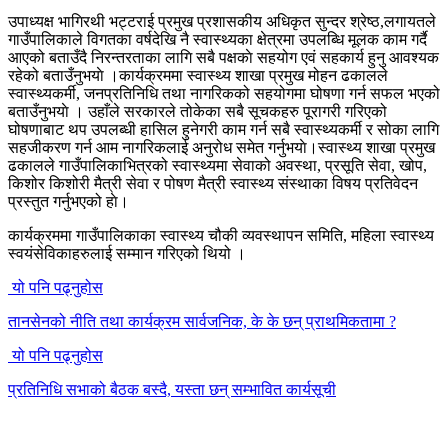
उपाध्यक्ष भागिरथी भट्टराई प्रमुख प्रशासकीय अधिकृत सुन्दर श्रेष्ठ,लगायतले
गाउँपालिकाले विगतका वर्षदेखि नै स्वास्थ्यका क्षेत्रमा उपलब्धि मूलक काम गर्दै
आएको बताउँदै निरन्तरताका लागि सबै पक्षकाे सहयोग एवं सहकार्य हुनु आवश्यक
रहेको बताउँनुभयाे ।कार्यक्रममा स्वास्थ्य शाखा प्रमुख मोहन ढकालले
स्वास्थ्यकर्मी, जनप्रतिनिधि तथा नागरिकको सहयोगमा घोषणा गर्न सफल भएको
बताउँनुभयाे । उहाँले सरकारले तोकेका सबै सूचकहरु पूरागरी गरिएको
घोषणाबाट थप उपलब्धी हासिल हुनेगरी काम गर्न सबै स्वास्थ्यकर्मी र सोका लागि
सहजीकरण गर्न आम नागरिकलाई अनुरोध समेत गर्नुभयाे।स्वास्थ्य शाखा प्रमुख
ढकालले गाउँपालिकाभित्रको स्वास्थ्यमा सेवाको अवस्था, प्रसूति सेवा, खोप,
किशोर किशोरी मैत्री सेवा र पोषण मैत्री स्वास्थ्य संस्थाका विषय प्रतिवेदन
प्रस्तुत गर्नुभएको हाे।
कार्यक्रममा गाउँपालिकाका स्वास्थ्य चौकी व्यवस्थापन समिति, महिला स्वास्थ्य
स्वयंसेविकाहरुलाई सम्मान गरिएको थियो ।
यो पनि पढ्नुहोस
तानसेनको नीति तथा कार्यक्रम सार्वजनिक, के के छन् प्राथमिकतामा ?
यो पनि पढ्नुहोस
प्रतिनिधि सभाको बैठक बस्दै, यस्ता छन् सम्भावित कार्यसूची