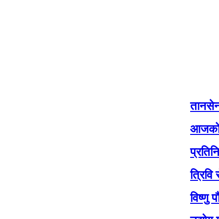
तानसेनको नीति 
आजको मौसम: यी 
प्रतिनिधि सभाको
त्रिवि सेवा आयो
विष्णु पौडेलक