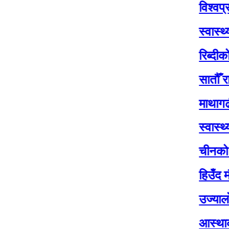
विश्वप्रकाश शर
स्वास्थ्य सेवाल
रिब्दीकोटमा सात
सातौँ राष्ट्रपति
माथागढीमा सातौं
स्वास्थ्य मन्त्र
चीनको पहिलो पुन
हिउँद मौसमः वर
उज्यालो नेपाल पा
आस्थाको केन्द्र 