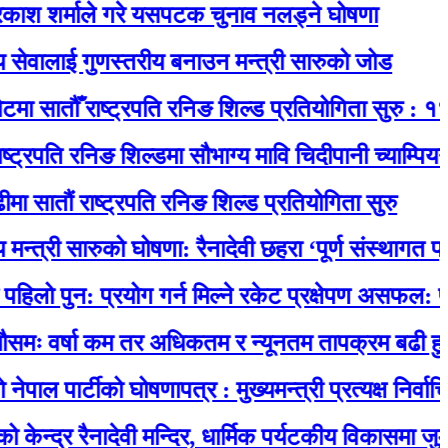
्माले गरे यसपटक चुनाव नलड्ने घोषणा
ाई गुणस्तरीय बनाउन मन्त्री सारुको जोड
ौँ राष्ट्रपति रनिङ शिल्ड प्रतियोगिता सुरु : १४ विद्या
 रनिङ शिल्डमा सौभाग्य मावि चिदीपानी च्याम्पियन
 राष्ट्रपति रनिङ शिल्ड प्रतियोगिता सुरु
ी सारुको घोषणा: रैनादेवी छहरा ‘पूर्ण संस्थागत प्रसूति सेव
: प्रयोग गर्न मिल्ने रकेट प्रक्षेपण असफल: पृथ्वीमा फर
्षा कम तर अधिकतम र न्यूनतम तापक्रम बढी हुने
र्टीको घोषणापत्र : मुख्यमन्त्री प्रत्यक्ष निर्वाचित, स्थ
रैनादेवी मन्दिर, धार्मिक पर्यटकीय विकासमा जुर्मराउँदै