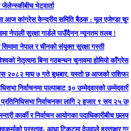
कीबीच भेटवार्ता
ग्रेस केन्द्रीय समिति बैठक : मूल एजेण्डा चुनाव
 सुरक्षा गार्डले पाउँदैनन् न्यूनतम तलब !
ेपाल र चीनकाे संयुक्त सुरक्षा गस्ती
ृत्वमा बिना गठबन्धन चुनावमा होमियो काँग्रेस
ाघ ७ गते बुधबार, यस्ताे छ आजको राशिफल
्वाचनमा पाल्पाबाट ३० उम्मेदवारको उम्मेदवारी दर्ता
िसभा निर्वाचनका लागि २ हजार ९ सय २५ उम्मेदवारले म
ार्की र निर्वाचन आयोगका पदाधिकारीबीच छलफल हुँदै
 प्रस्ताव- आधा टिकटमा देउवाले हस्ताक्षर गर्नुभयो, बाँकी