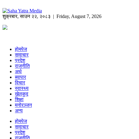
शुक्रबार
,
साउन
२२
,
२०८३
| Friday, August 7, 2026
होमपेज
समाचार
प्रदेश
राजनीति
अर्थ
ब्यापार
विचार
स्वास्थ्य
खेलकुद
शिक्षा
मनोरञ्जन
अन्य
होमपेज
समाचार
प्रदेश
राजनीति