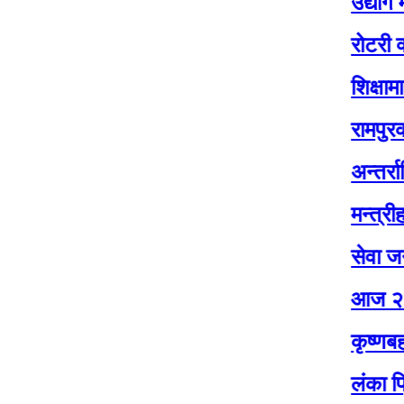
उद्योग मन्त्राल
रोटरी क्लब अफ र
शिक्षामा लगानीसँ
रामपुरका विद्या
अन्तर्राष्ट्रिय 
मन्त्रीहरु अनु
सेवा जनताकै दै
आज २०८३ जेठ १
कृष्णबहादुर म
लंका प्रिमियर लि