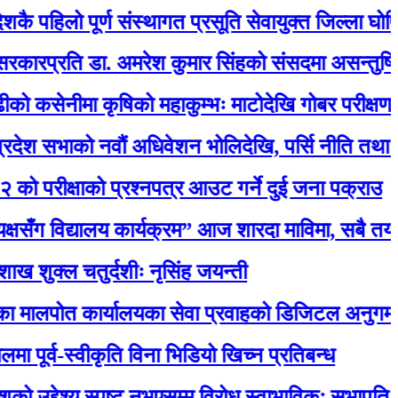
लो पूर्ण संस्थागत प्रसूति सेवायुक्त जिल्ला घोषित
ति डा. अमरेश कुमार सिंहको संसदमा असन्तुष्टि
मा कृषिको महाकुम्भः माटोदेखि गोबर परीक्षणसम्म
को नवौं अधिवेशन भोलिदेखि, पर्सि नीति तथा कार्यक्रम प
क्षाको प्रश्नपत्र आउट गर्ने दुई जना पक्राउ
विद्यालय कार्यक्रम” आज शारदा माविमा, सबै तयारी पूर
चतुर्दशीः नृसिंह जयन्ती
कार्यालयका सेवा प्रवाहको डिजिटल अनुगमन सुरु, मन्त्री 
-स्वीकृति विना भिडियो खिच्न प्रतिबन्ध
ेश्य स्पष्ट नभएसम्म विरोध स्वाभाविकः सभापति लामिछाने