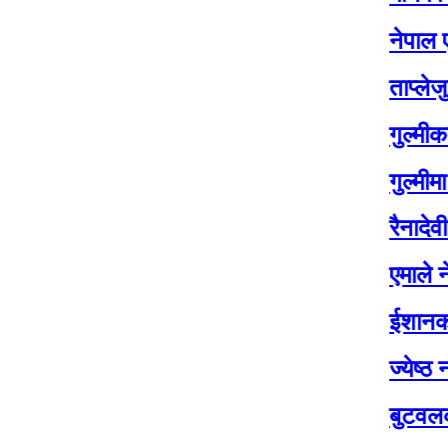
नेपाल एयरलाइन्
ताप्लेजुङमा योगे
गुल्मीका चार सय ब
गुल्मीमा विद्यालय
रैनादेवी छहरामा 
एमाले नेता बासुदे
ईशानको शव १४ द
ज्येष्ठ नागरिक 
बुटवलको औद्योग