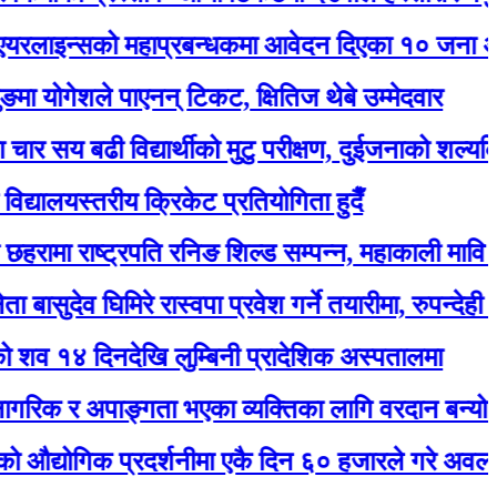
सको महाप्रबन्धकमा आवेदन दिएका १० जना अन्तर्वार्ताक
शले पाएनन् टिकट, क्षितिज थेबे उम्मेदवार
ढी विद्यार्थीको मुटु परीक्षण, दुईजनाको शल्यक्रिया गर्नुपर
स्तरीय क्रिकेट प्रतियोगिता हुदैँ
राष्ट्रपति रनिङ शिल्ड सम्पन्न, महाकाली मावि बन्यो च्या
व घिमिरे रास्वपा प्रवेश गर्ने तयारीमा, रुपन्देही २ बाट उम्मेद
िनदेखि लुम्बिनी प्रादेशिक अस्पतालमा
र अपाङ्गता भएका व्यक्तिका लागि वरदान बन्यो सियारीको 
िक प्रदर्शनीमा एकै दिन ६० हजारले गरे अवलोकन