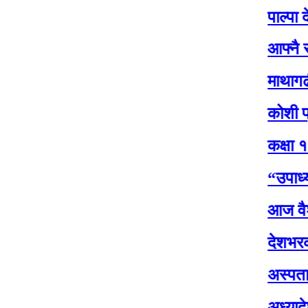
पाल्पा देशकै पहि
आफ्नै सरकारप्र
माथागढीको कसेनी
कोशी प्रदेश सभा
कक्षा १२ को परी
“उपाध्यक्षसँग 
आज वैशाख शुक्ल 
देशभरका मालपोत 
अस्पतालमा पूर्व
अध्यादेशको उद्द