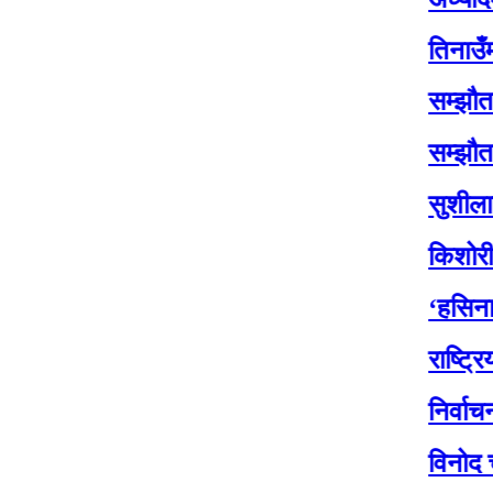
तिनाउँमा कोइक
सम्झौतासँगै तिन
सम्झौतासँगै तिन
सुशीलाले जाँदाजा
किशोरी साहको र
‘हसिना युग’ को
राष्ट्रिय सभा अ
निर्वाचनका २१ दि
विनोद चौधरीले सा