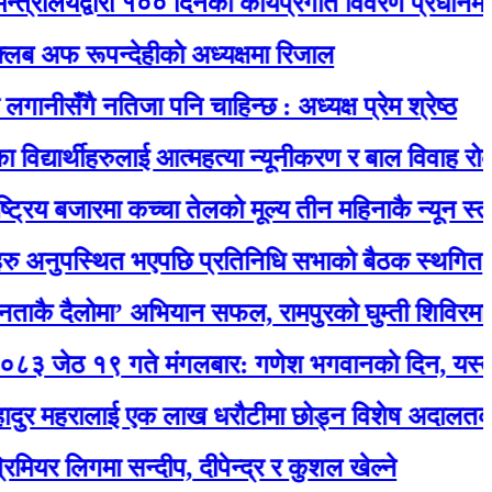
यद्वारा १०० दिनको कार्यप्रगति विवरण प्रधानमन्त्री कार्
ूपन्देहीकाे अध्यक्षमा रिजाल
गै नतिजा पनि चाहिन्छ : अध्यक्ष प्रेम श्रेष्ठ
र्थीहरुलाई आत्महत्या न्यूनीकरण र बाल विवाह रोकथाम सम
बजारमा कच्चा तेलको मूल्य तीन महिनाकै न्यून स्तरमा
पस्थित भएपछि प्रतिनिधि सभाको बैठक स्थगित
लोमा’ अभियान सफल, रामपुरको घुम्ती शिविरमा उत्सा
९ गते मंगलबार: गणेश भगवानकाे दिन, यस्ताे छ आ
हरालाई एक लाख धरौटीमा छोड्न विशेष अदालतको आदेश
गमा सन्दीप, दीपेन्द्र र कुशल खेल्ने