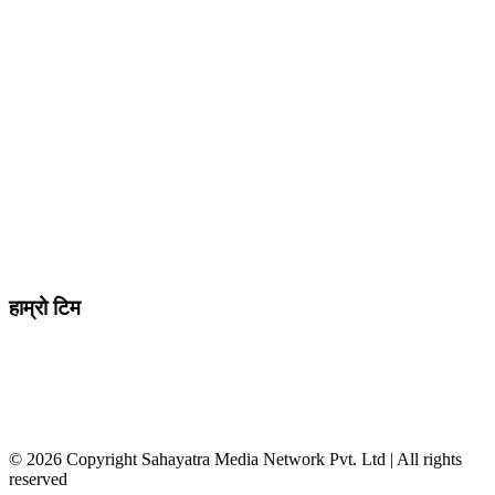
प्रेस काउन्सिल दर्ता न
.
मो ९८४७०९८७३६ र ९८६२२५९२६२
sahayatramedianetwork@gmail.com
………………
सहयात्रा मिडिया नेटवर्क प्रा.लि तानसेन ३ पाल्पा
शाखा कार्यालय , बुटवल -१३ वेलवास-रुपन्देही
हाम्रो टिम
सम्पादक / व्यवस्थापक :
जानका न्यौपाने
सह सम्पादक
: दिपक भट्टराई
संवादाता :
विवेक पन्थी
© 2026 Copyright Sahayatra Media Network Pvt. Ltd | All rights
reserved