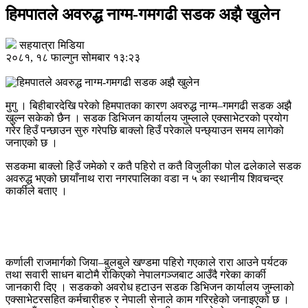
हिमपातले अवरुद्ध नाग्म-गमगढी सडक अझै खुलेन
सहयात्रा मिडिया
२०८१, १८ फाल्गुन सोमबार १३:२३
मुगु । बिहीबारदेखि परेको हिमपातका कारण अवरुद्ध नाग्म–गमगढी सडक अझै
खुल्न सकेको छैन । सडक डिभिजन कार्यालय जुम्लाले एक्साभेटरको प्रयोग
गरेर हिउँ पन्छाउन सुरु गरेपछि बाक्लो हिउँ परेकाले पन्छ्याउन समय लागेको
जनाएको छ ।
सडकमा बाक्लो हिउँ जमेको र कतै पहिरो त कतै विजुलीका पोल ढलेकाले सडक
अवरुद्ध भएको छायाँनाथ रारा नगरपालिका वडा न ५ का स्थानीय शिवचन्द्र
कार्कीले बताए ।
कर्णाली राजमार्गको जिया–बुलबुले खण्डमा पहिरो गएकाले रारा आउने पर्यटक
तथा सवारी साधन बाटोमै रोकिएको नेपालगञ्जबाट आउँदै गरेका कार्की
जानकारी दिए । सडकको अवरोध हटाउन सडक डिभिजन कार्यालय जुम्लाको
एक्साभेटरसहित कर्मचारीहरु र नेपाली सेनाले काम गरिरहेको जनाइएको छ ।