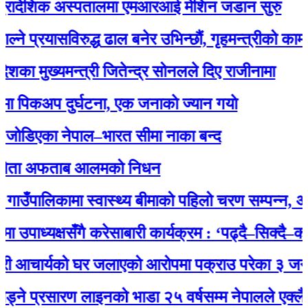
देशिक अस्पतालमा एमआरआई मेशिन जडान सुरु
रयासविरुद्ध ढाल बनेर उभिन्छौं, गृहमन्त्रीको कामबाट सन्
ुख्यमन्त्री जितेन्द्र सोनलले दिए राजीनामा
अप दुर्घटना, एक जनाकाे ज्यान गयाे
एका नेपाल–भारत सीमा नाका बन्द
ा अफताब आलमको निधन
पालिकामा स्वास्थ्य बीमाको पहिलो चरण सम्पन्न, अब सबै
ध्यक्षसँगै करेसाबारी कार्यक्रम : ‘पढ्दै–सिक्दै–कमाउँदै
आचार्यको घर जलाएको आरोपमा पक्राउ परेका ३ जना युवाल
रसारण लाइनको भाडा २५ वर्षसम्म नेपालले एक्‍लै तिर्नुपर्