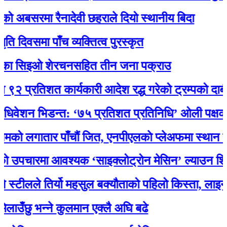
बसरमा रैनादेवी छहराले दियो स्थानीय बिदा
समा पाँच व्यक्तित्व पुरस्कृत
सिइओ शेरचनसहित तीन जना पक्राउ
रतिशत कार्यकारी आदेश रद्ध गरेको ट्रम्पको दाबी
शन भिडन्त: ‘७५ प्रतिशत प्रतिनिधि’ ओली पक्षका, पोख
लगातार पाँचौं जित, एनपीएलकाे प्लेअफमा स्थान सुनिश्च
ारमा आवश्यक ‘साइक्लोट्रोन मेसिन’ ल्याउन शिक्षा मन्
लले तिर्यो महसुल बक्यौताको पहिलो किस्ता, लाइन जोडि
ु भन्ने कुलमान एक्लै अघि बढे