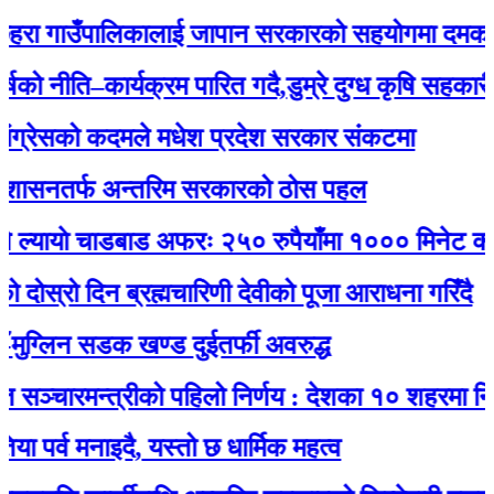
 गाउँपालिकालाई जापान सरकारको सहयोगमा दमकल प्रद
ीति–कार्यक्रम पारित गदै,डुम्रे दुग्ध कृषि सहकारीको ३
ेसको कदमले मधेश प्रदेश सरकार संकटमा
नतर्फ अन्तरिम सरकारको ठोस पहल
याे चाडबाड अफरः २५० रुपैयाँमा १००० मिनेट कल र ने
ो दिन ब्रह्मचारिणी देवीको पूजा आराधना गरिँदै
िन सडक खण्ड दुईतर्फी अवरुद्ध
ारमन्त्रीको पहिलो निर्णय : देशका १० शहरमा निःशुल्
 मनाइदै, यस्तो छ धार्मिक महत्व