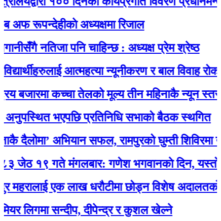
यद्वारा १०० दिनको कार्यप्रगति विवरण प्रधानमन्त्री कार
रूपन्देहीकाे अध्यक्षमा रिजाल
गै नतिजा पनि चाहिन्छ : अध्यक्ष प्रेम श्रेष्ठ
ार्थीहरुलाई आत्महत्या न्यूनीकरण र बाल विवाह रोकथाम सम
 बजारमा कच्चा तेलको मूल्य तीन महिनाकै न्यून स्तरमा
ुपस्थित भएपछि प्रतिनिधि सभाको बैठक स्थगित
ैलोमा’ अभियान सफल, रामपुरको घुम्ती शिविरमा उत्स
१९ गते मंगलबार: गणेश भगवानकाे दिन, यस्ताे छ 
हरालाई एक लाख धरौटीमा छोड्न विशेष अदालतको आदेश
िगमा सन्दीप, दीपेन्द्र र कुशल खेल्ने