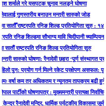
र्माले गरे यसपटक चुनाव नलड्ने घोषणा
लाई गुणस्तरीय बनाउन मन्त्री सारुको जोड
तौँ राष्ट्रपति रनिङ शिल्ड प्रतियोगिता सुरु : १४ विद्य
ि रनिङ शिल्डमा सौभाग्य मावि चिदीपानी च्याम्पियन
 राष्ट्रपति रनिङ शिल्ड प्रतियोगिता सुरु
ी सारुको घोषणा: रैनादेवी छहरा ‘पूर्ण संस्थागत प्रसूति से
न: प्रयोग गर्न मिल्ने रकेट प्रक्षेपण असफल: पृथ्वीमा फ
्षा कम तर अधिकतम र न्यूनतम तापक्रम बढी हुने
ार्टीको घोषणापत्र : मुख्यमन्त्री प्रत्यक्ष निर्वाचित, स्
 रैनादेवी मन्दिर, धार्मिक पर्यटकीय विकासमा जुर्मराउँदै