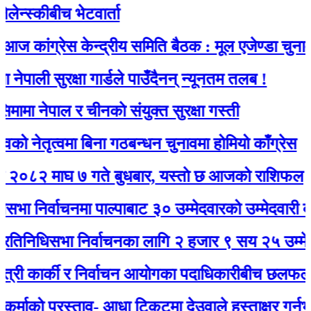
्कीबीच भेटवार्ता
ंग्रेस केन्द्रीय समिति बैठक : मूल एजेण्डा चुनाव
ी सुरक्षा गार्डले पाउँदैनन् न्यूनतम तलब !
नेपाल र चीनकाे संयुक्त सुरक्षा गस्ती
तृत्वमा बिना गठबन्धन चुनावमा होमियो काँग्रेस
माघ ७ गते बुधबार, यस्ताे छ आजको राशिफल
र्वाचनमा पाल्पाबाट ३० उम्मेदवारको उम्मेदवारी दर्ता
धिसभा निर्वाचनका लागि २ हजार ९ सय २५ उम्मेदवारले 
कार्की र निर्वाचन आयोगका पदाधिकारीबीच छलफल हुँदै
ो प्रस्ताव- आधा टिकटमा देउवाले हस्ताक्षर गर्नुभयो, बाँक