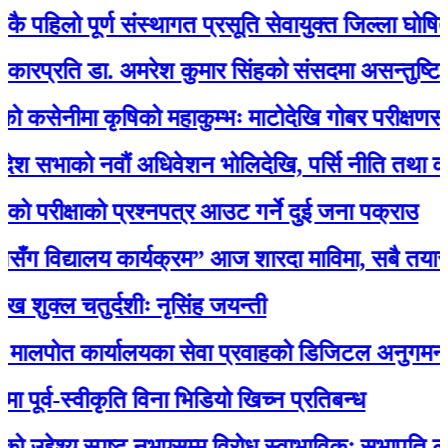
िलो पूर्ण संस्थागत प्रसूति सेवायुक्त जिल्ला घोषित
ति डा. अमरेश कुमार सिंहको संसदमा असन्तुष्टि
ीमा कृषिको महाकुम्भः माटोदेखि गोबर परीक्षणसम्म
ाको नवौं अधिवेशन भोलिदेखि, पर्सि नीति तथा कार्यक्रम 
ीक्षाको प्रश्नपत्र आउट गर्ने दुई जना पक्राउ
 विद्यालय कार्यक्रम” आज शारदा माविमा, सबै तयारी पू
 चतुर्दशीः नृसिंह जयन्ती
 कार्यालयका सेवा प्रवाहको डिजिटल अनुगमन सुरु, मन्त्री
-स्वीकृति विना भिडियो खिच्न प्रतिबन्ध
देश्य स्पष्ट नभएसम्म विरोध स्वाभाविकः सभापति लामिछाने