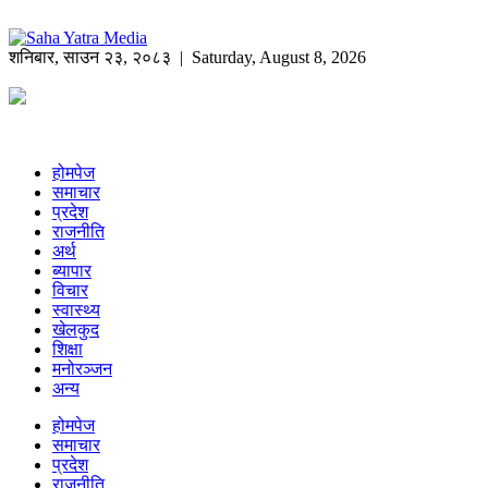
शनिबार
,
साउन
२३
,
२०८३
| Saturday, August 8, 2026
होमपेज
समाचार
प्रदेश
राजनीति
अर्थ
ब्यापार
विचार
स्वास्थ्य
खेलकुद
शिक्षा
मनोरञ्जन
अन्य
होमपेज
समाचार
प्रदेश
राजनीति