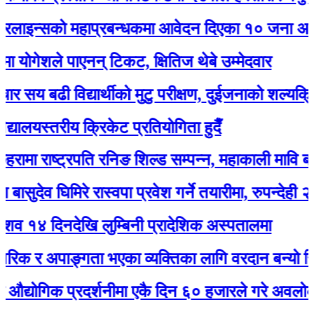
्सको महाप्रबन्धकमा आवेदन दिएका १० जना अन्तर्वार्ता
ेशले पाएनन् टिकट, क्षितिज थेबे उम्मेदवार
बढी विद्यार्थीको मुटु परीक्षण, दुईजनाको शल्यक्रिया गर्नुप
यस्तरीय क्रिकेट प्रतियोगिता हुदैँ
 राष्ट्रपति रनिङ शिल्ड सम्पन्न, महाकाली मावि बन्यो च्या
व घिमिरे रास्वपा प्रवेश गर्ने तयारीमा, रुपन्देही २ बाट उम्मे
दिनदेखि लुम्बिनी प्रादेशिक अस्पतालमा
 र अपाङ्गता भएका व्यक्तिका लागि वरदान बन्यो सियारीको
गिक प्रदर्शनीमा एकै दिन ६० हजारले गरे अवलोकन