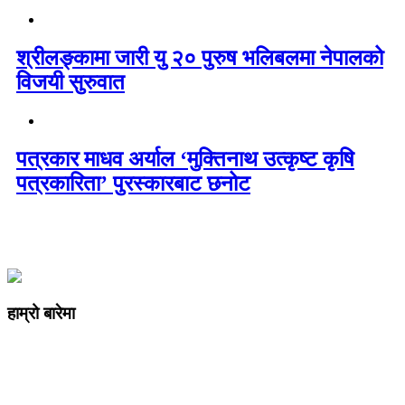
श्रीलङ्कामा जारी यु २० पुरुष भलिबलमा नेपालको
विजयी सुरुवात
पत्रकार माधव अर्याल ‘मुक्तिनाथ उत्कृष्ट कृषि
पत्रकारिता’ पुरस्कारबाट छनोट
हाम्रो बारेमा
कम्पनी रजिष्ट्ररको कार्यालय दर्ता न
: ३२५३७१ /०८०/०८१
सुचना तथा प्रसारण विभाग दर्ता न :
४८२४/०८०/०८१