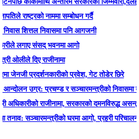
ि कार्कीमाथि अन्तरिम सरकारको जिम्मेवारी,दलहरू आक
 राष्ट्रको नाममा सम्बोधन गर्दै
वास शित्तल निवासमा पनि आगजनी
े लगाए संसद् भवनमा आगो
ओलीले दिए राजीनामा
नजी प्रदर्शनकारीको प्रवेश, गेट तोडेर छिरे
लन उग्र: प्रचण्ड र सञ्चारमन्त्रीको निवासमा तोड
धिकारीको राजीनामा, सरकारको दमनविरुद्ध असन्तुष्टि
व: सञ्चारमन्त्रीको घरमा आगो, प्रहरी परिचालन