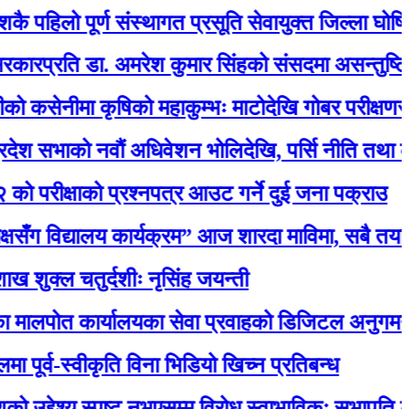
लो पूर्ण संस्थागत प्रसूति सेवायुक्त जिल्ला घोषित
ि डा. अमरेश कुमार सिंहको संसदमा असन्तुष्टि
मा कृषिको महाकुम्भः माटोदेखि गोबर परीक्षणसम्म
को नवौं अधिवेशन भोलिदेखि, पर्सि नीति तथा कार्यक्रम प
क्षाको प्रश्नपत्र आउट गर्ने दुई जना पक्राउ
विद्यालय कार्यक्रम” आज शारदा माविमा, सबै तयारी पूर
चतुर्दशीः नृसिंह जयन्ती
कार्यालयका सेवा प्रवाहको डिजिटल अनुगमन सुरु, मन्त्री 
स्वीकृति विना भिडियो खिच्न प्रतिबन्ध
ेश्य स्पष्ट नभएसम्म विरोध स्वाभाविकः सभापति लामिछाने