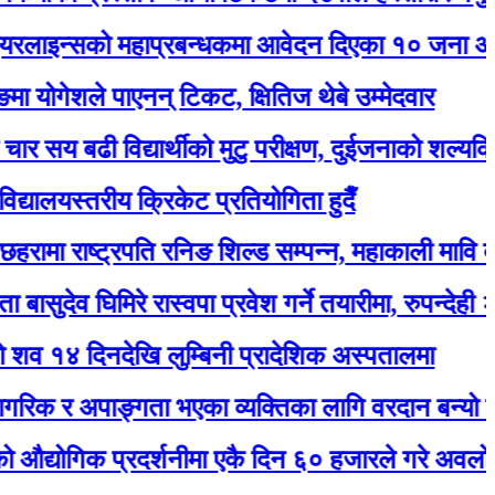
सको महाप्रबन्धकमा आवेदन दिएका १० जना अन्तर्वार्ताक
शले पाएनन् टिकट, क्षितिज थेबे उम्मेदवार
ढी विद्यार्थीको मुटु परीक्षण, दुईजनाको शल्यक्रिया गर्नुपर
स्तरीय क्रिकेट प्रतियोगिता हुदैँ
राष्ट्रपति रनिङ शिल्ड सम्पन्न, महाकाली मावि बन्यो च्याम
 घिमिरे रास्वपा प्रवेश गर्ने तयारीमा, रुपन्देही २ बाट उम्मेद
िनदेखि लुम्बिनी प्रादेशिक अस्पतालमा
र अपाङ्गता भएका व्यक्तिका लागि वरदान बन्यो सियारीको 
िक प्रदर्शनीमा एकै दिन ६० हजारले गरे अवलोकन