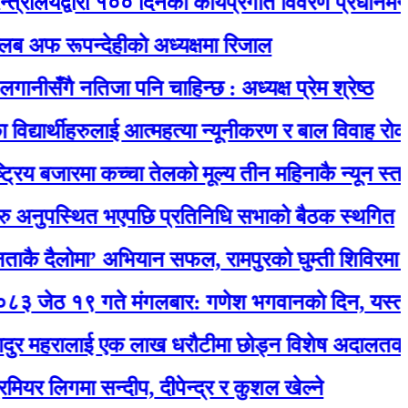
द्वारा १०० दिनको कार्यप्रगति विवरण प्रधानमन्त्री कार्
ूपन्देहीकाे अध्यक्षमा रिजाल
ै नतिजा पनि चाहिन्छ : अध्यक्ष प्रेम श्रेष्ठ
र्थीहरुलाई आत्महत्या न्यूनीकरण र बाल विवाह रोकथाम सम्
बजारमा कच्चा तेलको मूल्य तीन महिनाकै न्यून स्तरमा
पस्थित भएपछि प्रतिनिधि सभाको बैठक स्थगित
लोमा’ अभियान सफल, रामपुरको घुम्ती शिविरमा उत्सा
९ गते मंगलबार: गणेश भगवानकाे दिन, यस्ताे छ आ
हरालाई एक लाख धरौटीमा छोड्न विशेष अदालतको आदेश
गमा सन्दीप, दीपेन्द्र र कुशल खेल्ने