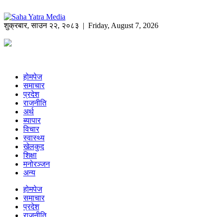
शुक्रबार
,
साउन
२२
,
२०८३
| Friday, August 7, 2026
होमपेज
समाचार
प्रदेश
राजनीति
अर्थ
ब्यापार
विचार
स्वास्थ्य
खेलकुद
शिक्षा
मनोरञ्जन
अन्य
होमपेज
समाचार
प्रदेश
राजनीति