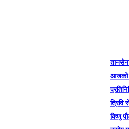
तानसेनको नीति 
आजको मौसम: यी 
प्रतिनिधि सभाको
त्रिवि सेवा आयो
विष्णु पौडेलक