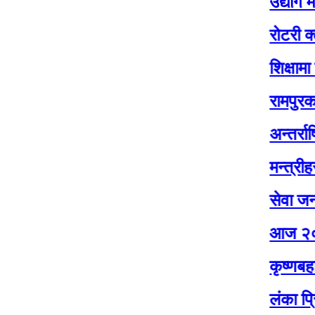
उद्योग मन्त्रालय
रोटरी क्लब अफ र
शिक्षामा लगानीसँग
रामपुरका विद्या
अन्तर्राष्ट्रिय 
मन्त्रीहरु अनु
सेवा जनताकै दै
आज २०८३ जेठ १
कृष्णबहादुर म
लंका प्रिमियर लि