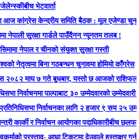
कीबीच भेटवार्ता
ग्रेस केन्द्रीय समिति बैठक : मूल एजेण्डा चुनाव
 सुरक्षा गार्डले पाउँदैनन् न्यूनतम तलब !
ेपाल र चीनकाे संयुक्त सुरक्षा गस्ती
ृत्वमा बिना गठबन्धन चुनावमा होमियो काँग्रेस
ाघ ७ गते बुधबार, यस्ताे छ आजको राशिफल
्वाचनमा पाल्पाबाट ३० उम्मेदवारको उम्मेदवारी दर्ता
िसभा निर्वाचनका लागि २ हजार ९ सय २५ उम्मेदवारले म
ार्की र निर्वाचन आयोगका पदाधिकारीबीच छलफल हुँदै
 प्रस्ताव- आधा टिकटमा देउवाले हस्ताक्षर गर्नुभयो, बाँकी