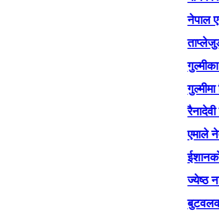
नेपाल एयरलाइन्
ताप्लेजुङमा योगे
गुल्मीका चार सय ब
गुल्मीमा विद्यालय
रैनादेवी छहरामा 
एमाले नेता बासुदेव
ईशानको शव १४ द
ज्येष्ठ नागरिक 
बुटवलको औद्योग