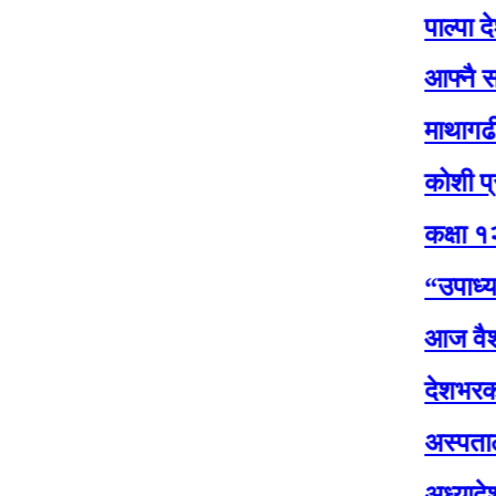
पाल्पा देशकै पहि
आफ्नै सरकारप्रत
माथागढीको कसेनी
कोशी प्रदेश सभा
कक्षा १२ को परी
“उपाध्यक्षसँग 
आज वैशाख शुक्ल 
देशभरका मालपोत 
अस्पतालमा पूर्व-
अध्यादेशको उद्द