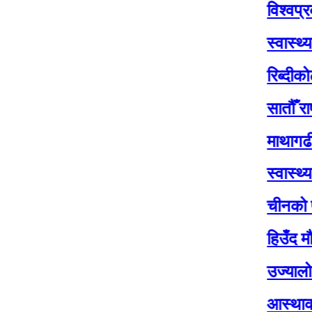
विश्वप्रकाश शर
स्वास्थ्य सेवाल
रिब्दीकोटमा सात
सातौँ राष्ट्रपति
माथागढीमा सातौं 
स्वास्थ्य मन्त्री
चीनको पहिलो पुन
हिउँद मौसमः वर
उज्यालो नेपाल पा
आस्थाको केन्द्र 