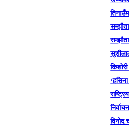
तिनाउँमा कोइका
सम्झौतासँगै तिन
सम्झौतासँगै तिन
सुशीलाले जाँदाजा
किशोरी साहको र
‘हसिना युग’ को
राष्ट्रिय सभा अ
निर्वाचनका २१ दि
विनोद चौधरीले सा