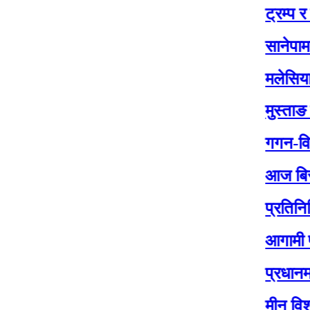
ट्रम्प र जेलेन्स्
सानेपामा आज कां
मलेसियामा नेपाली
मुस्ताङ सिमामा न
गगन-विश्वको नेत
आज बिस २०८२ म
प्रतिनिधिसभा निर
आगामी प्रतिनिध
प्रधानमन्त्री क
मीन विश्वकर्माको