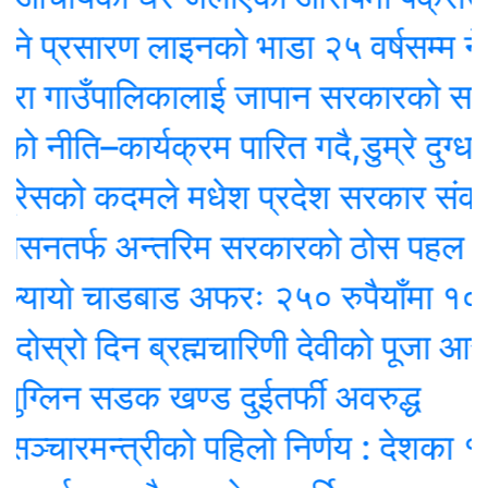
रसारण लाइनको भाडा २५ वर्षसम्म नेपालले एक्
ा गाउँपालिकालाई जापान सरकारको सहयोग
ीति–कार्यक्रम पारित गदै,डुम्रे दुग्ध कृ
ेसको कदमले मधेश प्रदेश सरकार संकटमा
नतर्फ अन्तरिम सरकारको ठोस पहल
याे चाडबाड अफरः २५० रुपैयाँमा १००० म
रो दिन ब्रह्मचारिणी देवीको पूजा आराधना ग
िन सडक खण्ड दुईतर्फी अवरुद्ध
ारमन्त्रीको पहिलो निर्णय : देशका १० श