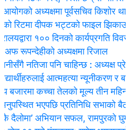
ोगको अध्यक्षमा पूर्वसचिव किशोर थापा निय
को रिटमा दीपक भट्टको फाइल झिकाउन आद
लयद्वारा १०० दिनको कार्यप्रगति विवरण प्र
रूपन्देहीकाे अध्यक्षमा रिजाल
गै नतिजा पनि चाहिन्छ : अध्यक्ष प्रेम श्रेष
ार्थीहरुलाई आत्महत्या न्यूनीकरण र बाल व
 बजारमा कच्चा तेलको मूल्य तीन महिनाकै न्य
ुपस्थित भएपछि प्रतिनिधि सभाको बैठक स्
ैलोमा’ अभियान सफल, रामपुरको घुम्ती 