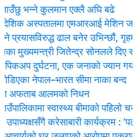
ु भन्ने कुलमान एक्लै अघि बढे
देशिक अस्पतालमा एमआरआई मेशिन जडान सु
रयासविरुद्ध ढाल बनेर उभिन्छौं, गृहमन्त्र
मुख्यमन्त्री जितेन्द्र सोनलले दिए राजीना
अप दुर्घटना, एक जनाकाे ज्यान गयाे
एका नेपाल–भारत सीमा नाका बन्द
ा अफताब आलमको निधन
पालिकामा स्वास्थ्य बीमाको पहिलो चरण सम
ध्यक्षसँगै करेसाबारी कार्यक्रम : ‘पढ्दै–
आचार्यको घर जलाएको आरोपमा पक्राउ परेक