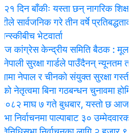
िन बाँकीः यस्ता छन् नागरिक शिक्षा प्रवर्
ार्वजनिक गरे तीन वर्षे प्रतिबद्धताको ‘रिपोर
्कीबीच भेटवार्ता
ंग्रेस केन्द्रीय समिति बैठक : मूल एजेण्
ी सुरक्षा गार्डले पाउँदैनन् न्यूनतम तलब !
नेपाल र चीनकाे संयुक्त सुरक्षा गस्ती
तृत्वमा बिना गठबन्धन चुनावमा होमियो काँ
माघ ७ गते बुधबार, यस्ताे छ आजको र
र्वाचनमा पाल्पाबाट ३० उम्मेदवारको उम्मेद
धिसभा निर्वाचनका लागि २ हजार ९ सय २५