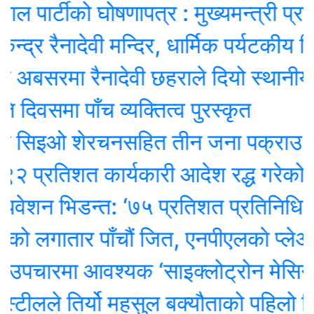
ार्टीको घोषणापत्र : मुख्यमन्त्री प्रत्यक्ष
 रैनादेवी मन्दिर, धार्मिक पर्यटकीय विकासमा
अबसरमा रैनादेवी छहराले दियो स्थानीय बिदा
समा पाँच व्यक्तित्व पुरस्कृत
सिइओ शेरचनसहित तीन जना पक्राउ
रतिशत कार्यकारी आदेश रद्ध गरेको ट्रम्प
न भिडन्त: ‘७५ प्रतिशत प्रतिनिधि’ ओली 
लगातार पाँचौं जित, एनपीएलकाे प्लेअफमा 
ारमा आवश्यक ‘साइक्लोट्रोन मेसिन’ ल्याउ
लले तिर्यो महसुल बक्यौताको पहिलो किस्त