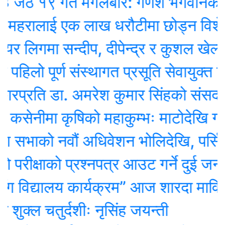
१९ गते मंगलबार: गणेश भगवानकाे दिन
महरालाई एक लाख धरौटीमा छोड्न विशेष 
िगमा सन्दीप, दीपेन्द्र र कुशल खेल्ने
िलो पूर्ण संस्थागत प्रसूति सेवायुक्त जिल्ल
रति डा. अमरेश कुमार सिंहको संसदमा असन्
ीमा कृषिको महाकुम्भः माटोदेखि गोबर पर
ाको नवौं अधिवेशन भोलिदेखि, पर्सि नीति त
ीक्षाको प्रश्नपत्र आउट गर्ने दुई जना पक्
 विद्यालय कार्यक्रम” आज शारदा माविमा,
 चतुर्दशीः नृसिंह जयन्ती