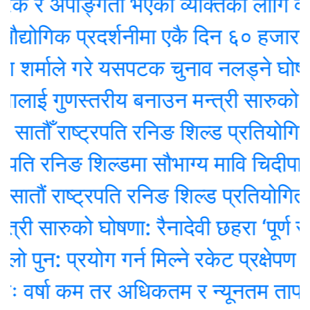
 र अपाङ्गता भएका व्यक्तिका लागि वरदान ब
गिक प्रदर्शनीमा एकै दिन ६० हजारले ग
र्माले गरे यसपटक चुनाव नलड्ने घोषणा
लाई गुणस्तरीय बनाउन मन्त्री सारुको जोड
तौँ राष्ट्रपति रनिङ शिल्ड प्रतियोगिता सु
ि रनिङ शिल्डमा सौभाग्य मावि चिदीपानी च्य
ं राष्ट्रपति रनिङ शिल्ड प्रतियोगिता सुरु
ी सारुको घोषणा: रैनादेवी छहरा ‘पूर्ण संस्था
: प्रयोग गर्न मिल्ने रकेट प्रक्षेपण असफल
र्षा कम तर अधिकतम र न्यूनतम तापक्रम ब