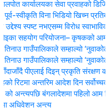
 कार्यालयका सेवा प्रवाहको डिजिटल अनुगमन 
व-स्वीकृति विना भिडियो खिच्न प्रतिबन्ध
देश्य स्पष्ट नभएसम्म विरोध स्वाभाविकः स
का सहयोग परियोजना– कृषकको आम्दानी र
नाउ गाउँपालिकाले सम्हाल्यो ‘नुवाकोट सां
नाउ गाउँपालिकाले सम्हाल्यो ‘नुवाकोट सां
ाँदै पीएलाई दिइन् प्रकृति संरक्षण कोषको अ
रिटमा अन्तरिम आदेश दिन सर्वोच्चको अ
ो अन्त्यपछि बंगलादेशमा पहिलो आम निर्व
अधिवेशन अन्त्य