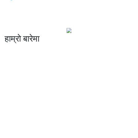
हाम्रो बारेमा
कम्पनी रजिष्ट्ररको कार्यालय दर्ता न
: ३२५३७१ /०८०/०८१
सुचना तथा प्रसारण विभाग दर्ता न :
४८२४/०८०/०८१
प्रेस काउन्सिल दर्ता न
.
मो ९८४७०९८७३६ र ९८६२२५९२६२
sahayatramedianetwork@gmail.com
………………
सहयात्रा मिडिया नेटवर्क प्रा.लि तानसेन ३ पाल्पा
शाखा कार्यालय , बुटवल -१३ वेलवास-रुपन्देही