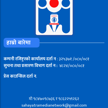
हाम्रो बारेमा
कम्पनी रजिष्ट्ररको कार्यालय दर्ता न
: ३२५३७१ /०८०/०८१
सुचना तथा प्रसारण विभाग दर्ता न :
४८२४/०८०/०८१
प्रेस काउन्सिल दर्ता न
.
मो ९८४७०९८७३६ र ९८६२२५९२६२
sahayatramedianetwork@gmail.com