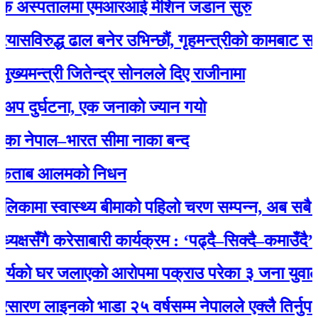
अस्पतालमा एमआरआई मेशिन जडान सुरु
ुद्ध ढाल बनेर उभिन्छौं, गृहमन्त्रीको कामबाट सन्तुष्ट छ
्त्री जितेन्द्र सोनलले दिए राजीनामा
्घटना, एक जनाकाे ज्यान गयाे
पाल–भारत सीमा नाका बन्द
ाब आलमको निधन
मा स्वास्थ्य बीमाको पहिलो चरण सम्पन्न, अब सबै नागरिक
सँगै करेसाबारी कार्यक्रम : ‘पढ्दै–सिक्दै–कमाउँदै’ अभिय
को घर जलाएको आरोपमा पक्राउ परेका ३ जना युवालाई प्र
लाइनको भाडा २५ वर्षसम्म नेपालले एक्‍लै तिर्नुपर्ने’ भन