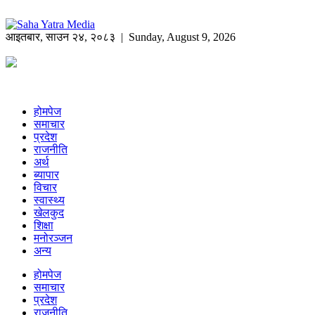
आइतबार
,
साउन
२४
,
२०८३
| Sunday, August 9, 2026
होमपेज
समाचार
प्रदेश
राजनीति
अर्थ
ब्यापार
विचार
स्वास्थ्य
खेलकुद
शिक्षा
मनोरञ्जन
अन्य
होमपेज
समाचार
प्रदेश
राजनीति