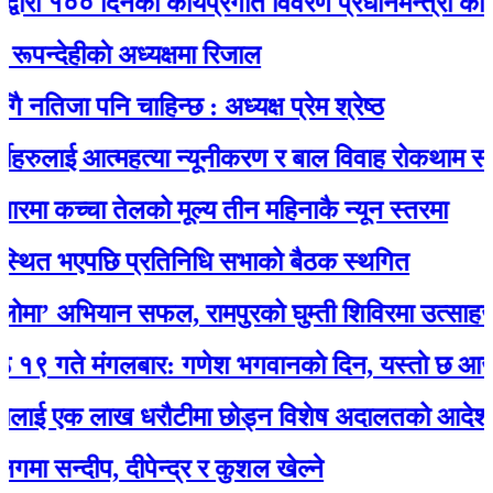
ा १०० दिनको कार्यप्रगति विवरण प्रधानमन्त्री कार्यालयम
ेहीकाे अध्यक्षमा रिजाल
जा पनि चाहिन्छ : अध्यक्ष प्रेम श्रेष्ठ
ुलाई आत्महत्या न्यूनीकरण र बाल विवाह रोकथाम सम्बन्धी
 कच्चा तेलको मूल्य तीन महिनाकै न्यून स्तरमा
त भएपछि प्रतिनिधि सभाको बैठक स्थगित
 अभियान सफल, रामपुरको घुम्ती शिविरमा उत्साहजनक 
े मंगलबार: गणेश भगवानकाे दिन, यस्ताे छ आजको र
ई एक लाख धरौटीमा छोड्न विशेष अदालतको आदेश
न्दीप, दीपेन्द्र र कुशल खेल्ने