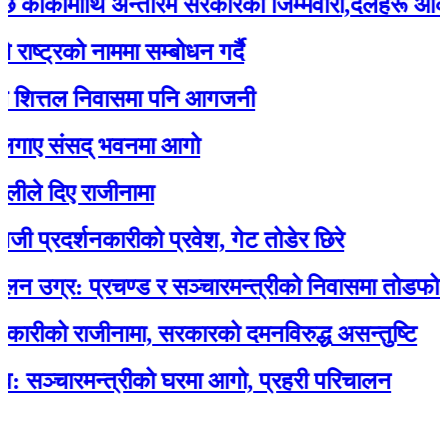
कीमाथि अन्तरिम सरकारको जिम्मेवारी,दलहरू आक्रोशित
रको नाममा सम्बोधन गर्दै
त्तल निवासमा पनि आगजनी
 संसद् भवनमा आगो
दिए राजीनामा
दर्शनकारीको प्रवेश, गेट तोडेर छिरे
्र: प्रचण्ड र सञ्चारमन्त्रीको निवासमा तोडफोड र 
को राजीनामा, सरकारको दमनविरुद्ध असन्तुष्टि
चारमन्त्रीको घरमा आगो, प्रहरी परिचालन