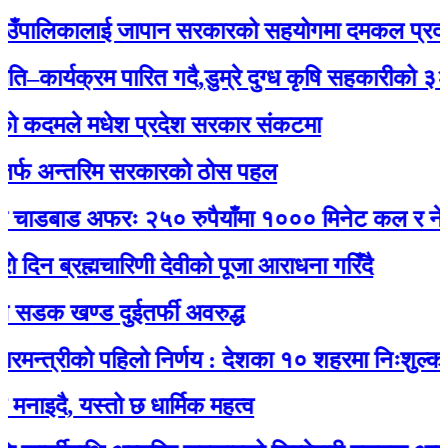
पालिकालाई जापान सरकारको सहयोगमा दमकल प्रदान : 
र्यक्रम पारित गदै,डुम्रे दुग्ध कृषि सहकारीको ३२ औं व
दमले मधेश प्रदेश सरकार संकटमा
अन्तरिम सरकारको ठोस पहल
डबाड अफरः २५० रुपैयाँमा १००० मिनेट कल र नेट जडा
ब्रह्मचारिणी देवीको पूजा आराधना गरिँदै
 खण्ड दुईतर्फी अवरुद्ध
्रीको पहिलो निर्णय : देशका १० शहरमा निःशुल्क वाईफा
ै, यस्तो छ धार्मिक महत्व