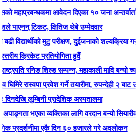
हाप्रबन्धकमा आवेदन दिएका १० जना अन्तर्वार्ताका लाग
ाएनन् टिकट, क्षितिज थेबे उम्मेदवार
्यार्थीको मुटु परीक्षण, दुईजनाको शल्यक्रिया गर्नुपर्ने
य क्रिकेट प्रतियोगिता हुदैँ
रपति रनिङ शिल्ड सम्पन्न, महाकाली मावि बन्यो च्याम्पियन
े रास्वपा प्रवेश गर्ने तयारीमा, रुपन्देही २ बाट उम्मेद्वार ह
ि लुम्बिनी प्रादेशिक अस्पतालमा
्गता भएका व्यक्तिका लागि वरदान बन्यो सियारीको घुम्त
रदर्शनीमा एकै दिन ६० हजारले गरे अवलोकन