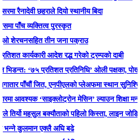
रैनादेवी छहराले दियो स्थानीय बिदा
च व्यक्तित्व पुरस्कृत
शेरचनसहित तीन जना पक्राउ
कार्यकारी आदेश रद्ध गरेको ट्रम्पको दाबी
न्त: ‘७५ प्रतिशत प्रतिनिधि’ ओली पक्षका, पोखरेलको 
 पाँचौं जित, एनपीएलकाे प्लेअफमा स्थान सुनिश्चित
वश्यक ‘साइक्लोट्रोन मेसिन’ ल्याउन शिक्षा मन्त्री प
र्यो महसुल बक्यौताको पहिलो किस्ता, लाइन जोडियो
े कुलमान एक्लै अघि बढे