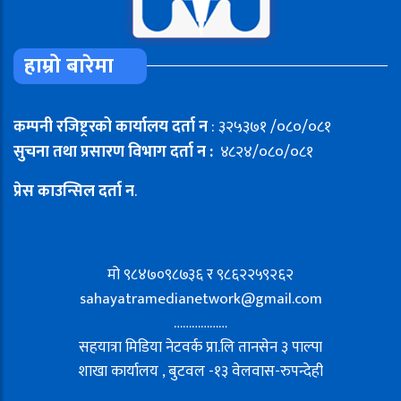
हाम्रो बारेमा
कम्पनी रजिष्ट्ररको कार्यालय दर्ता न
: ३२५३७१ /०८०/०८१
सुचना तथा प्रसारण विभाग दर्ता न :
४८२४/०८०/०८१
प्रेस काउन्सिल दर्ता न
.
मो ९८४७०९८७३६ र ९८६२२५९२६२
sahayatramedianetwork@gmail.com
………………
सहयात्रा मिडिया नेटवर्क प्रा.लि तानसेन ३ पाल्पा
शाखा कार्यालय , बुटवल -१३ वेलवास-रुपन्देही