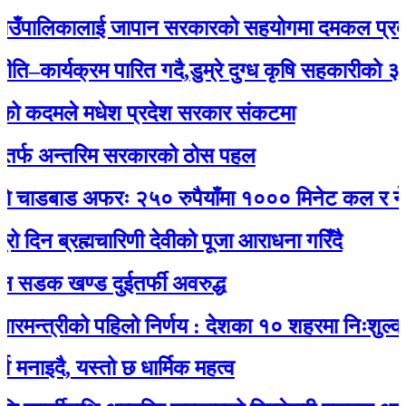
पालिकालाई जापान सरकारको सहयोगमा दमकल प्रदान : 
र्यक्रम पारित गदै,डुम्रे दुग्ध कृषि सहकारीको ३२ औं व
कदमले मधेश प्रदेश सरकार संकटमा
 अन्तरिम सरकारको ठोस पहल
ाडबाड अफरः २५० रुपैयाँमा १००० मिनेट कल र नेट जडा
 ब्रह्मचारिणी देवीको पूजा आराधना गरिँदै
क खण्ड दुईतर्फी अवरुद्ध
त्रीको पहिलो निर्णय : देशका १० शहरमा निःशुल्क वाईफ
ै, यस्तो छ धार्मिक महत्व