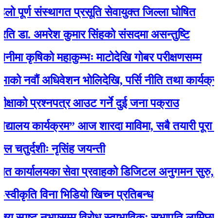
र्ण संस्थागत प्रसूति सेवायुक्त जिल्ला घोषित
. अमरेश कुमार सिंहको संसदमा असन्तुष्टि
ृषिको महाकुम्भः माटोदेखि गोबर परीक्षणसम्म
ौं अधिवेशन भोलिदेखि, पर्सि नीति तथा कार्यक्रम प्रस्
ो प्रश्नपत्र आउट गर्ने दुई जना पक्राउ
ालय कार्यक्रम” आज शारदा माविमा, सबै तयारी पूरा :अ
्दशीः नृसिंह जयन्ती
ालयका सेवा प्रवाहको डिजिटल अनुगमन सुरु, मन्त्री रावलद
कृति विना भिडियो खिच्न प्रतिबन्ध
स्पष्ट नभएसम्म विरोध स्वाभाविकः सभापति लामिछाने