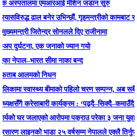
 अस्पतालमा एमआरआई मेशिन जडान सुरु
रुद्ध ढाल बनेर उभिन्छौं, गृहमन्त्रीको कामबाट सन्तुष्ट 
न्त्री जितेन्द्र सोनलले दिए राजीनामा
र्घटना, एक जनाकाे ज्यान गयाे
ेपाल–भारत सीमा नाका बन्द
ाब आलमको निधन
मा स्वास्थ्य बीमाको पहिलो चरण सम्पन्न, अब सबै नागरि
सँगै करेसाबारी कार्यक्रम : ‘पढ्दै–सिक्दै–कमाउँदै’ अभि
को घर जलाएको आरोपमा पक्राउ परेका ३ जना युवालाई प्
लाइनको भाडा २५ वर्षसम्म नेपालले एक्‍लै तिर्नुपर्ने’ भ