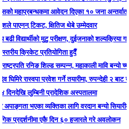
हाप्रबन्धकमा आवेदन दिएका १० जना अन्तर्वार्ताका ला
ाएनन् टिकट, क्षितिज थेबे उम्मेदवार
द्यार्थीको मुटु परीक्षण, दुईजनाको शल्यक्रिया गर्नुपर्ने
य क्रिकेट प्रतियोगिता हुदैँ
्रपति रनिङ शिल्ड सम्पन्न, महाकाली मावि बन्यो च्याम्पिय
रे रास्वपा प्रवेश गर्ने तयारीमा, रुपन्देही २ बाट उम्मेद्वार 
खि लुम्बिनी प्रादेशिक अस्पतालमा
ङ्गता भएका व्यक्तिका लागि वरदान बन्यो सियारीको घुम्त
्रदर्शनीमा एकै दिन ६० हजारले गरे अवलोकन