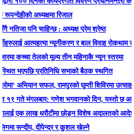
रा १०० दिनको कार्यप्रगति विवरण प्रधानमन्त्री कार्यालयम
ेहीकाे अध्यक्षमा रिजाल
जा पनि चाहिन्छ : अध्यक्ष प्रेम श्रेष्ठ
रुलाई आत्महत्या न्यूनीकरण र बाल विवाह रोकथाम सम्बन्ध
ा कच्चा तेलको मूल्य तीन महिनाकै न्यून स्तरमा
त भएपछि प्रतिनिधि सभाको बैठक स्थगित
’ अभियान सफल, रामपुरको घुम्ती शिविरमा उत्साहजनक
े मंगलबार: गणेश भगवानकाे दिन, यस्ताे छ आजको 
ई एक लाख धरौटीमा छोड्न विशेष अदालतको आदेश
न्दीप, दीपेन्द्र र कुशल खेल्ने