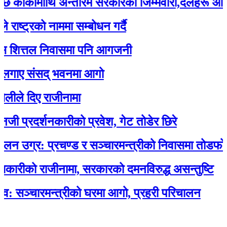
्कीमाथि अन्तरिम सरकारको जिम्मेवारी,दलहरू आक्रोशि
्रको नाममा सम्बोधन गर्दै
ित्तल निवासमा पनि आगजनी
ए संसद् भवनमा आगो
दिए राजीनामा
रदर्शनकारीको प्रवेश, गेट तोडेर छिरे
्र: प्रचण्ड र सञ्चारमन्त्रीको निवासमा तोडफोड र
को राजीनामा, सरकारको दमनविरुद्ध असन्तुष्टि
्चारमन्त्रीको घरमा आगो, प्रहरी परिचालन