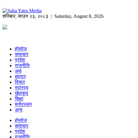
शनिबार
,
साउन
२३
,
२०८३
| Saturday, August 8, 2026
होमपेज
समाचार
प्रदेश
राजनीति
अर्थ
ब्यापार
विचार
स्वास्थ्य
खेलकुद
शिक्षा
मनोरञ्जन
अन्य
होमपेज
समाचार
प्रदेश
राजनीति