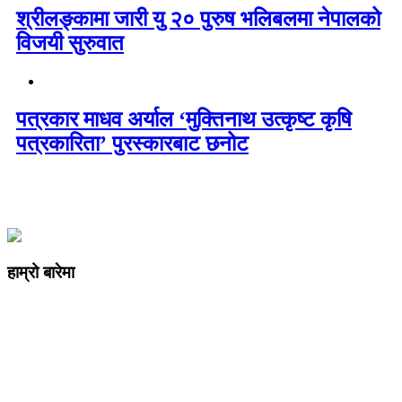
श्रीलङ्कामा जारी यु २० पुरुष भलिबलमा नेपालको
विजयी सुरुवात
पत्रकार माधव अर्याल ‘मुक्तिनाथ उत्कृष्ट कृषि
पत्रकारिता’ पुरस्कारबाट छनोट
हाम्रो बारेमा
कम्पनी रजिष्ट्ररको कार्यालय दर्ता न
: ३२५३७१ /०८०/०८१
सुचना तथा प्रसारण विभाग दर्ता न :
४८२४/०८०/०८१
प्रेस काउन्सिल दर्ता न
.