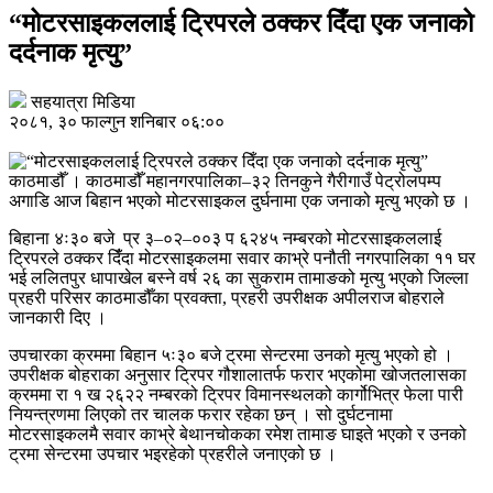
“मोटरसाइकललाई ट्रिपरले ठक्कर दिँदा एक जनाको
दर्दनाक मृत्यु”
सहयात्रा मिडिया
२०८१, ३० फाल्गुन शनिबार ०६:००
काठमाडौँ । काठमाडौँ महानगरपालिका–३२ तिनकुने गैरीगाउँ पेट्रोलपम्प
अगाडि आज बिहान भएको मोटरसाइकल दुर्घनामा एक जनाको मृत्यु भएको छ ।
बिहाना ४ः३० बजे प्र ३–०२–००३ प ६२४५ नम्बरको मोटरसाइकललाई
ट्रिपरले ठक्कर दिंँदा मोटरसाइकलमा सवार काभ्रे पनौती नगरपालिका ११ घर
भई ललितपुर धापाखेल बस्ने वर्ष २६ का सुकराम तामाङको मृत्यु भएको जिल्ला
प्रहरी परिसर काठमाडौँका प्रवक्ता, प्रहरी उपरीक्षक अपीलराज बोहराले
जानकारी दिए ।
उपचारका क्रममा बिहान ५ः३० बजे ट्रमा सेन्टरमा उनको मृत्यु भएको हो ।
उपरीक्षक बोहराका अनुसार ट्रिपर गौशालातर्फ फरार भएकोमा खोजतलासका
क्रममा रा १ ख २६२२ नम्बरको ट्रिपर विमानस्थलको कार्गोभित्र फेला पारी
नियन्त्रणमा लिएको तर चालक फरार रहेका छन् । सो दुर्घटनामा
मोटरसाइकलमै सवार काभ्रे बेथानचोकका रमेश तामाङ घाइते भएको र उनको
ट्रमा सेन्टरमा उपचार भइरहेको प्रहरीले जनाएको छ ।