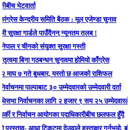
भेटवार्ता
 केन्द्रीय समिति बैठक : मूल एजेण्डा चुनाव
्षा गार्डले पाउँदैनन् न्यूनतम तलब !
र चीनकाे संयुक्त सुरक्षा गस्ती
ा बिना गठबन्धन चुनावमा होमियो काँग्रेस
 गते बुधबार, यस्ताे छ आजको राशिफल
मा पाल्पाबाट ३० उम्मेदवारको उम्मेदवारी दर्ता
 निर्वाचनका लागि २ हजार ९ सय २५ उम्मेदवारले मनोनय
ी र निर्वाचन आयोगका पदाधिकारीबीच छलफल हुँदै
्ताव- आधा टिकटमा देउवाले हस्ताक्षर गर्नुभयो, बाँकी गगनल