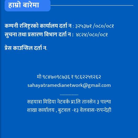
हाम्रो बारेमा
कम्पनी रजिष्ट्ररको कार्यालय दर्ता न
: ३२५३७१ /०८०/०८१
सुचना तथा प्रसारण विभाग दर्ता न :
४८२४/०८०/०८१
प्रेस काउन्सिल दर्ता न
.
मो ९८४७०९८७३६ र ९८६२२५९२६२
sahayatramedianetwork@gmail.com
………………
सहयात्रा मिडिया नेटवर्क प्रा.लि तानसेन ३ पाल्पा
शाखा कार्यालय , बुटवल -१३ वेलवास-रुपन्देही