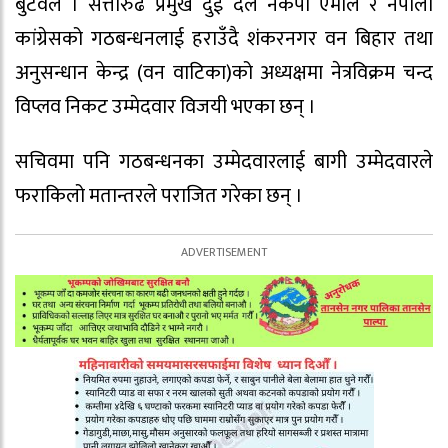
बुटवल । सत्तारुढ प्रमुख दुई दल नेकपा एमाले र नेपाली
कांग्रेसको गठबन्धनलाई हराउँदै शंकरनगर वन बिहार तथा
अनुसन्धान केन्द्र (वन वाटिका)को अध्यक्षमा नेत्रविक्रम चन्द
विप्लव निकट उम्मेदवार विजयी भएका छन् ।
सचिवमा पनि गठबन्धनका उम्मेदवारलाई बागी उम्मेदवारले
फराकिलो मतान्तरले पराजित गरेका छन् ।