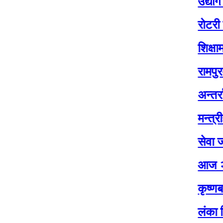
उद्योग मन्त्रा
रोटरी क्लब अफ 
शिक्षामा लगानीस
रामपुरका विद्य
अन्तर्राष्ट्रिय
मन्त्रीहरु अन
सेवा जनताकै द
आज २०८३ जेठ 
कृष्णबहादुर 
लंका प्रिमियर 