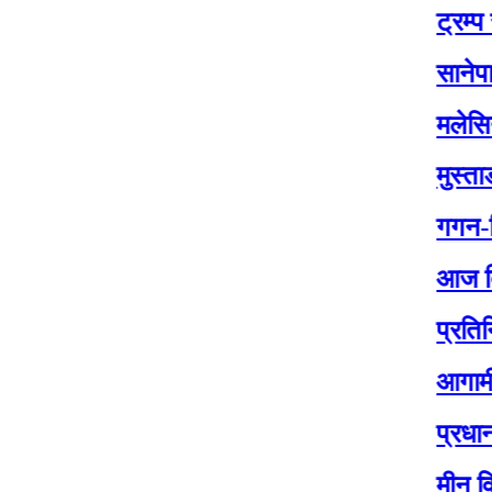
ट्रम्प र जेलेन्स
सानेपामा आज का
मलेसियामा नेपाल
मुस्ताङ सिमामा 
गगन-विश्वको ने
आज बिस २०८२ 
प्रतिनिधिसभा न
आगामी प्रतिनि
प्रधानमन्त्री
मीन विश्वकर्माक