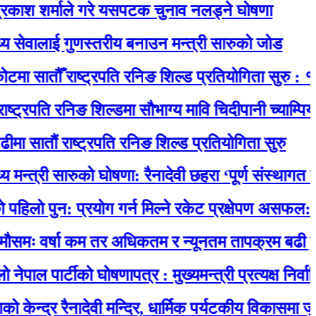
र्माले गरे यसपटक चुनाव नलड्ने घोषणा
लाई गुणस्तरीय बनाउन मन्त्री सारुको जोड
तौँ राष्ट्रपति रनिङ शिल्ड प्रतियोगिता सुरु : १४ विद्य
ति रनिङ शिल्डमा सौभाग्य मावि चिदीपानी च्याम्पियन
ं राष्ट्रपति रनिङ शिल्ड प्रतियोगिता सुरु
री सारुको घोषणा: रैनादेवी छहरा ‘पूर्ण संस्थागत प्रसूति से
न: प्रयोग गर्न मिल्ने रकेट प्रक्षेपण असफल: पृथ्वीमा फ
र्षा कम तर अधिकतम र न्यूनतम तापक्रम बढी हुने
ार्टीको घोषणापत्र : मुख्यमन्त्री प्रत्यक्ष निर्वाचित, स
 रैनादेवी मन्दिर, धार्मिक पर्यटकीय विकासमा जुर्मराउँदै