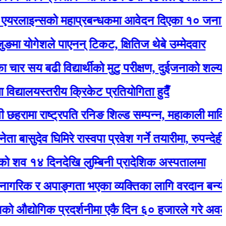
्सको महाप्रबन्धकमा आवेदन दिएका १० जना अन्तर्वार्त
गेशले पाएनन् टिकट, क्षितिज थेबे उम्मेदवार
 बढी विद्यार्थीको मुटु परीक्षण, दुईजनाको शल्यक्रिया गर्नुप
लयस्तरीय क्रिकेट प्रतियोगिता हुदैँ
 राष्ट्रपति रनिङ शिल्ड सम्पन्न, महाकाली मावि बन्यो च्य
ेव घिमिरे रास्वपा प्रवेश गर्ने तयारीमा, रुपन्देही २ बाट उम्म
दिनदेखि लुम्बिनी प्रादेशिक अस्पतालमा
 र अपाङ्गता भएका व्यक्तिका लागि वरदान बन्यो सियारीको
गिक प्रदर्शनीमा एकै दिन ६० हजारले गरे अवलोकन