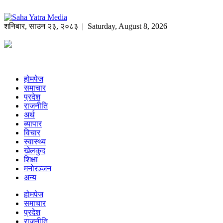
शनिबार
,
साउन
२३
,
२०८३
| Saturday, August 8, 2026
होमपेज
समाचार
प्रदेश
राजनीति
अर्थ
ब्यापार
विचार
स्वास्थ्य
खेलकुद
शिक्षा
मनोरञ्जन
अन्य
होमपेज
समाचार
प्रदेश
राजनीति