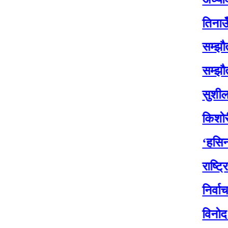
तिनाउँमा कोइ
सम्झौतासँगै ति
सम्झौतासँगै ति
सुशीलाले जाँदा
किशोरी साहको 
‘हसिना युग’ क
राष्ट्रिय सभा 
निर्वाचनका २१ 
विनोद चौधरीले स