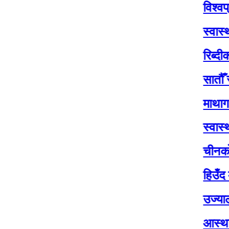
विश्वप्रकाश श
स्वास्थ्य सेवा
रिब्दीकोटमा सा
सातौँ राष्ट्रप
माथागढीमा सातौ
स्वास्थ्य मन्त्
चीनको पहिलो पु
हिउँद मौसमः व
उज्यालो नेपाल प
आस्थाको केन्द्र