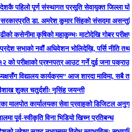
िलो पूर्ण संस्थागत प्रसूति सेवायुक्त जिल्ला घोषित
रति डा. अमरेश कुमार सिंहको संसदमा असन्तुष्टि
नीमा कृषिको महाकुम्भः माटोदेखि गोबर परीक्षणसम्म
ाको नवौं अधिवेशन भोलिदेखि, पर्सि नीति तथा कार्यक्रम
ीक्षाको प्रश्नपत्र आउट गर्ने दुई जना पक्राउ
 विद्यालय कार्यक्रम” आज शारदा माविमा, सबै तयारी प
ल चतुर्दशीः नृसिंह जयन्ती
 कार्यालयका सेवा प्रवाहको डिजिटल अनुगमन सुरु, मन्त्र
व-स्वीकृति विना भिडियो खिच्न प्रतिबन्ध
देश्य स्पष्ट नभएसम्म विरोध स्वाभाविकः सभापति लामिछान