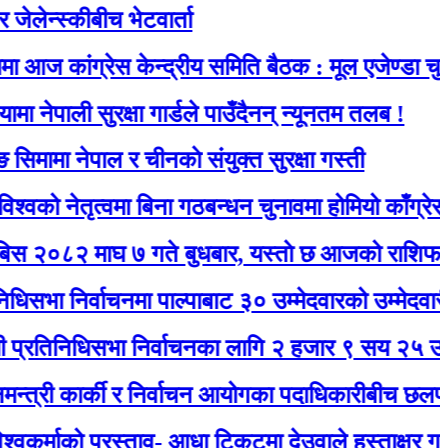
्कीबीच भेटवार्ता
ंग्रेस केन्द्रीय समिति बैठक : मूल एजेण्डा चुनाव
ी सुरक्षा गार्डले पाउँदैनन् न्यूनतम तलब !
नेपाल र चीनकाे संयुक्त सुरक्षा गस्ती
तृत्वमा बिना गठबन्धन चुनावमा होमियो काँग्रेस
माघ ७ गते बुधबार, यस्ताे छ आजको राशिफल
िर्वाचनमा पाल्पाबाट ३० उम्मेदवारको उम्मेदवारी दर्ता
धिसभा निर्वाचनका लागि २ हजार ९ सय २५ उम्मेदवारले
 कार्की र निर्वाचन आयोगका पदाधिकारीबीच छलफल हुँदै
ो प्रस्ताव- आधा टिकटमा देउवाले हस्ताक्षर गर्नुभयो, बाँक