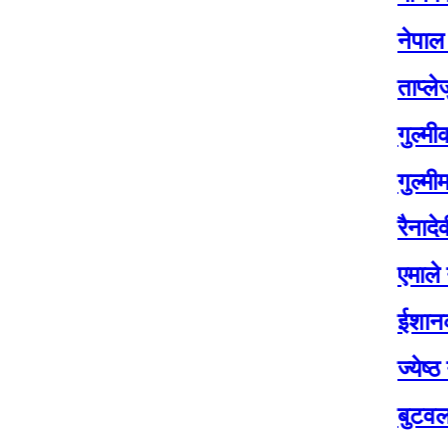
नेपाल एयरलाइन
ताप्लेजुङमा यो
गुल्मीका चार सय
गुल्मीमा विद्या
रैनादेवी छहरामा
एमाले नेता बासुद
ईशानको शव १४ 
ज्येष्ठ नागरिक
बुटवलको औद्यो