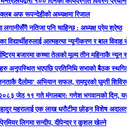
लयद्वारा १०० दिनको कार्यप्रगति विवरण प्रधानमन्त्री का
रूपन्देहीकाे अध्यक्षमा रिजाल
ँगै नतिजा पनि चाहिन्छ : अध्यक्ष प्रेम श्रेष्ठ
ार्थीहरुलाई आत्महत्या न्यूनीकरण र बाल विवाह रोकथाम स
 बजारमा कच्चा तेलको मूल्य तीन महिनाकै न्यून स्तरमा
ुपस्थित भएपछि प्रतिनिधि सभाको बैठक स्थगित
ैलोमा’ अभियान सफल, रामपुरको घुम्ती शिविरमा उत्स
१९ गते मंगलबार: गणेश भगवानकाे दिन, यस्ताे छ 
महरालाई एक लाख धरौटीमा छोड्न विशेष अदालतको आदे
लिगमा सन्दीप, दीपेन्द्र र कुशल खेल्ने