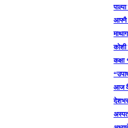
पाल्पा देशकै पह
आफ्नै सरकारप्
माथागढीको कसे
कोशी प्रदेश सभ
कक्षा १२ को पर
“उपाध्यक्षसँग
आज वैशाख शुक्
देशभरका मालपोत
अस्पतालमा पूर्
अध्यादेशको उद्