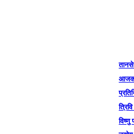
तानसेनको नीति
आजको मौसम: यी
प्रतिनिधि सभाक
त्रिवि सेवा आय
विष्णु पौडेल