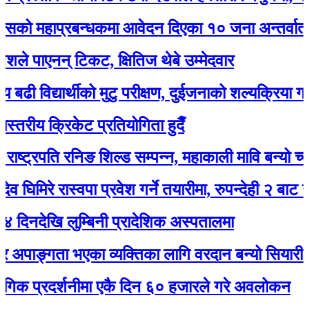
हाप्रबन्धकमा आवेदन दिएका १० जना अन्तर्वार्ताका ला
पाएनन् टिकट, क्षितिज थेबे उम्मेदवार
द्यार्थीको मुटु परीक्षण, दुईजनाको शल्यक्रिया गर्नुपर्ने
य क्रिकेट प्रतियोगिता हुदैँ
्रपति रनिङ शिल्ड सम्पन्न, महाकाली मावि बन्यो च्याम्पिय
रे रास्वपा प्रवेश गर्ने तयारीमा, रुपन्देही २ बाट उम्मेद्वार 
खि लुम्बिनी प्रादेशिक अस्पतालमा
ङ्गता भएका व्यक्तिका लागि वरदान बन्यो सियारीको घुम्त
्रदर्शनीमा एकै दिन ६० हजारले गरे अवलोकन