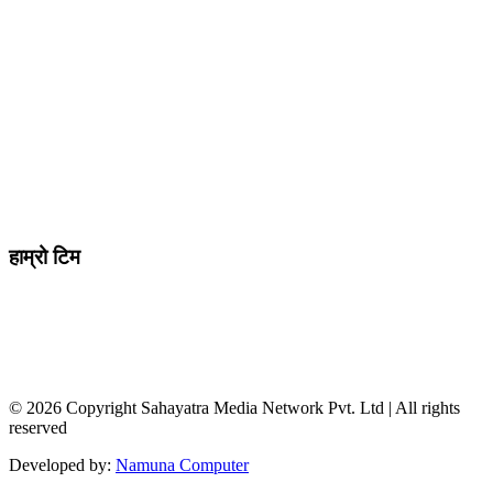
मो ९८४७०९८७३६ र ९८६२२५९२६२
sahayatramedianetwork@gmail.com
………………
सहयात्रा मिडिया नेटवर्क प्रा.लि तानसेन ३ पाल्पा
शाखा कार्यालय , बुटवल -१३ वेलवास-रुपन्देही
हाम्रो टिम
सम्पादक / व्यवस्थापक :
जानका न्यौपाने
सह सम्पादक
: दिपक भट्टराई
संवादाता :
विवेक पन्थी
© 2026 Copyright Sahayatra Media Network Pvt. Ltd | All rights
reserved
Developed by:
Namuna Computer