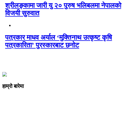
श्रीलङ्कामा जारी यु २० पुरुष भलिबलमा नेपालको
विजयी सुरुवात
पत्रकार माधव अर्याल ‘मुक्तिनाथ उत्कृष्ट कृषि
पत्रकारिता’ पुरस्कारबाट छनोट
हाम्रो बारेमा
कम्पनी रजिष्ट्ररको कार्यालय दर्ता न
: ३२५३७१ /०८०/०८१
सुचना तथा प्रसारण विभाग दर्ता न :
४८२४/०८०/०८१
प्रेस काउन्सिल दर्ता न
.