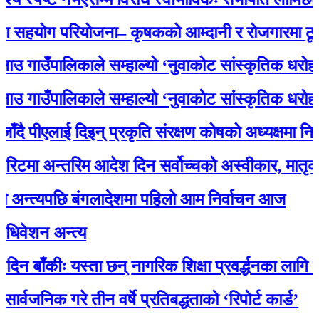
ोग परियोजना– कृषकको आम्दानी र रोजगारमा ठूलो सह
उँपालिकाले सम्हाल्यो ‘नुवाकोट सांस्कृतिक धरोहर
उँपालिकाले सम्हाल्यो ‘नुवाकोट सांस्कृतिक धरोहर
ीएलाई दिइन् प्रकृति संरक्षण कोषको अध्यक्षमा नियुक्ति
 अन्तरिम आदेश दिन सर्वोच्चको अस्वीकार, मातृका या
त्यपछि बंगलादेशमा पहिलो आम निर्वाचन आज
न अन्त्य
ँकीः यस्ता छन् नागरिक शिक्षा प्रवर्द्धनका लागि स्रोत स
िक गरे तीन वर्षे प्रतिबद्धताको ‘रिपोर्ट कार्ड’