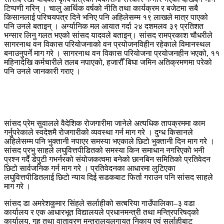
टिप्पणी गरिन् । चालु आर्थिक वर्षको नीति तथा कार्यक्रम र बजेटमा सबै
किसानलाई परिचयपत्र दिने भनिए पनि अहिलेसम्म १९ लाखले मात्र पाएको
पनि उनले बताइन् । अर्ग्यानिक मल आयात गर्दा २४ दशमलव ३९ प्रतिशत
भन्सार लिनु गलत भएको सांसद यादवले बताइन्। सांसद रामप्रकाश चौधरीले
सागरनाथ वन विकास परियोजनाको वन प्रयोजनविहीन रहेकाले विमानस्थल
बनाउनुपर्ने माग गरे । सागरनाथ वन विकास परियोजना प्रयोजनहीन भएको, ११
महिनादेखि कर्मचारीले तलब नपाएको, हजारौँ बिघा जमिन अतिक्रमणमा परेको
पनि उनले जानकारी गराए ।
सांसद प्रेम सुवालले वैदेशिक रोजगारीमा जानेले अत्यधिक तापक्रममा काम
गर्नुपरेकाले स्वदेशमै रोजगारीको व्यवस्था गर्न माग गरे । दुग्ध किसानले
अहिलेसम्म पनि भुक्तानी नपाएर समस्या भएकाले छिटो भुक्तानी दिन माग गरे ।
सांसद प्रभु साहले लघुवित्तपीडितको समस्या किन समाधान नगरिएको भनी
प्रश्न गर्दै डेपुटी गभर्नरको संयोजकत्वमा बनेको छानबिन समितिको प्रतिवेदन
छिटो सार्वजनिक गर्न माग गरे । प्रतिवेदनका आधारमा लुटिएका
लघुवित्तपीडितलाई छिटो न्याय दिई सडकबाट फिर्ता गराउन पनि सांसद साहले
माग गरे ।
सांसद डा अमरेशकुमार सिंहले सर्लाहीको सत्बरिया गाउँपालिका–३ वडा
कार्यालय र एक आधारभूत विद्यालयले प्रधानमन्त्री तथा मन्त्रिपरिषद्को
कार्यालय, गृह तथा वातावरण मन्त्रालयलगायत निकाय एवं सर्लाहीबाट