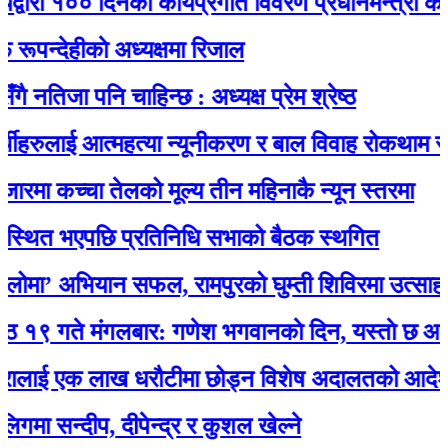
रा १०० दिनको कार्यप्रगति विवरण प्रधानमन्त्री कार्यालयम
ेहीकाे अध्यक्षमा रिजाल
िजा पनि चाहिन्छ : अध्यक्ष प्रेम श्रेष्ठ
रुलाई आत्महत्या न्यूनीकरण र बाल विवाह रोकथाम सम्बन्ध
ा कच्चा तेलको मूल्य तीन महिनाकै न्यून स्तरमा
ित भएपछि प्रतिनिधि सभाको बैठक स्थगित
’ अभियान सफल, रामपुरको घुम्ती शिविरमा उत्साहजनक
े मंगलबार: गणेश भगवानकाे दिन, यस्ताे छ आजको 
ाई एक लाख धरौटीमा छोड्न विशेष अदालतको आदेश
न्दीप, दीपेन्द्र र कुशल खेल्ने