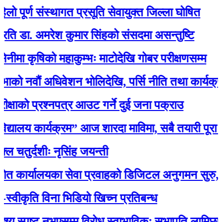
र्ण संस्थागत प्रसूति सेवायुक्त जिल्ला घोषित
. अमरेश कुमार सिंहको संसदमा असन्तुष्टि
ृषिको महाकुम्भः माटोदेखि गोबर परीक्षणसम्म
ौं अधिवेशन भोलिदेखि, पर्सि नीति तथा कार्यक्रम प्रस्
ो प्रश्नपत्र आउट गर्ने दुई जना पक्राउ
ालय कार्यक्रम” आज शारदा माविमा, सबै तयारी पूरा :अ
्दशीः नृसिंह जयन्ती
ालयका सेवा प्रवाहको डिजिटल अनुगमन सुरु, मन्त्री रावल
कृति विना भिडियो खिच्न प्रतिबन्ध
स्पष्ट नभएसम्म विरोध स्वाभाविकः सभापति लामिछाने