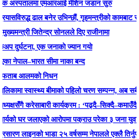
 अस्पतालमा एमआरआई मेशिन जडान सुरु
रुद्ध ढाल बनेर उभिन्छौं, गृहमन्त्रीको कामबाट सन्तुष्ट 
न्त्री जितेन्द्र सोनलले दिए राजीनामा
र्घटना, एक जनाकाे ज्यान गयाे
ेपाल–भारत सीमा नाका बन्द
ाब आलमको निधन
ामा स्वास्थ्य बीमाको पहिलो चरण सम्पन्न, अब सबै नागरि
षसँगै करेसाबारी कार्यक्रम : ‘पढ्दै–सिक्दै–कमाउँदै’ अभि
को घर जलाएको आरोपमा पक्राउ परेका ३ जना युवालाई प्
 लाइनको भाडा २५ वर्षसम्म नेपालले एक्‍लै तिर्नुपर्ने’ भ