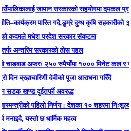
ँपालिकालाई जापान सरकारको सहयोगमा दमकल प्रदान : 
र्यक्रम पारित गदै,डुम्रे दुग्ध कृषि सहकारीको ३२ औं 
कदमले मधेश प्रदेश सरकार संकटमा
 अन्तरिम सरकारको ठोस पहल
ाडबाड अफरः २५० रुपैयाँमा १००० मिनेट कल र नेट जडा
 ब्रह्मचारिणी देवीको पूजा आराधना गरिँदै
क खण्ड दुईतर्फी अवरुद्ध
त्रीको पहिलो निर्णय : देशका १० शहरमा निःशुल्क वाईफ
ै, यस्तो छ धार्मिक महत्व