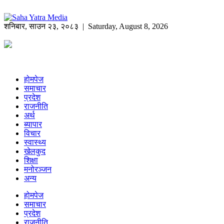
शनिबार
,
साउन
२३
,
२०८३
| Saturday, August 8, 2026
होमपेज
समाचार
प्रदेश
राजनीति
अर्थ
ब्यापार
विचार
स्वास्थ्य
खेलकुद
शिक्षा
मनोरञ्जन
अन्य
होमपेज
समाचार
प्रदेश
राजनीति