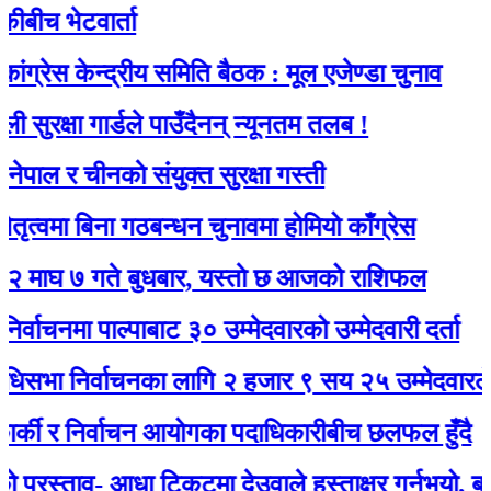
 भेटवार्ता
 केन्द्रीय समिति बैठक : मूल एजेण्डा चुनाव
्षा गार्डले पाउँदैनन् न्यूनतम तलब !
र चीनकाे संयुक्त सुरक्षा गस्ती
ा बिना गठबन्धन चुनावमा होमियो काँग्रेस
 गते बुधबार, यस्ताे छ आजको राशिफल
मा पाल्पाबाट ३० उम्मेदवारको उम्मेदवारी दर्ता
 निर्वाचनका लागि २ हजार ९ सय २५ उम्मेदवारले मनोनय
ी र निर्वाचन आयोगका पदाधिकारीबीच छलफल हुँदै
्ताव- आधा टिकटमा देउवाले हस्ताक्षर गर्नुभयो, बाँकी गगनल