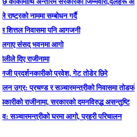
्कीमाथि अन्तरिम सरकारको जिम्मेवारी,दलहरू आक्रोशि
्रको नाममा सम्बोधन गर्दै
ित्तल निवासमा पनि आगजनी
ए संसद् भवनमा आगो
 दिए राजीनामा
रदर्शनकारीको प्रवेश, गेट तोडेर छिरे
्र: प्रचण्ड र सञ्चारमन्त्रीको निवासमा तोडफोड र
ीको राजीनामा, सरकारको दमनविरुद्ध असन्तुष्टि
्चारमन्त्रीको घरमा आगो, प्रहरी परिचालन