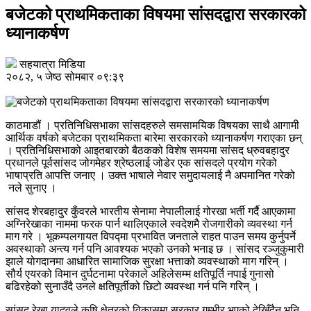
बजेटको प्राथमिकताका विषयमा सांसदद्वारा सरकारको
ध्यानाकर्षण
सहयात्रा मिडिया
२०८२, ५ जेष्ठ सोमबार ०९:३९
काठमाडौं । प्रतिनिधिसभाका सांसदहरुले समसामयिक विषयका साथै आगामी
आर्थिक वर्षको बजेटका प्राथमिकता बारेमा सरकारको ध्यानाकर्षण गराएका छन्
। प्रतिनिधिसभाको आइतबारको बैठकको विशेष समयमा सांसद ध्रुवबहादुर
प्रधानले पूर्वसांसद जोगमेहर श्रेष्ठलाई जोडेर एक सांसदले प्रयोग गरेको
भाषाप्रति आपत्ति जनाए । उक्त भाषाले नेवार समुदायलाई नै अपमानित गरेको
नले सुनाए ।
सांसद शेरबहादुर कुँवरले भारतीय सेनामा नेपालीलाई गोरखा भर्ती गर्दै आएकामा
अग्निरेखाका नाममा फरक पार्न थालिएकाले स्वदेशमै रोजगारीको व्यवस्था गर्न
माग गरे । भूकम्पलगायत विपद्मा प्रभावित जनताले राहत पाउन समय कुर्नुपर्ने
अवस्थाको अन्त्य गर्न पनि आवश्यक भएको उनको भनाइ छ । सांसद रञ्जुकुमारी
झाले योगदानमा आधारित सामाजिक सुरक्षा भत्ताको व्यवस्थाको माग गरिन् ।
सौर्य एयरको विमान दुर्घटनामा परेकाले अहिलेसम्म क्षतिपूर्ति नपाई गुनासो
बढिरहेको सुनाउँदै उनले क्षतिपूर्तीको छिटो व्यवस्था गर्न पनि गरिन् ।
सांसद रेखा यादवले कृषि क्षेत्रको विकासमा सरकार गम्भीर भएको देखिँदैन भनि