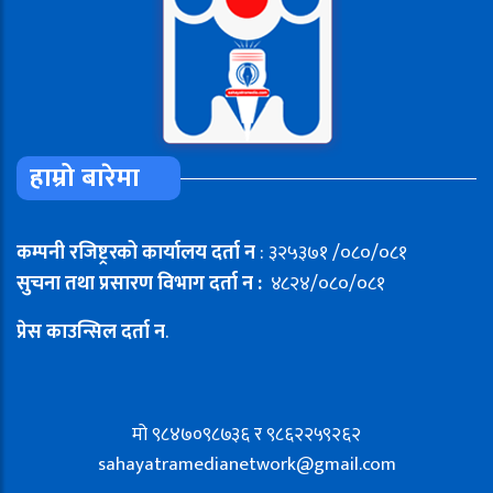
हाम्रो बारेमा
कम्पनी रजिष्ट्ररको कार्यालय दर्ता न
: ३२५३७१ /०८०/०८१
सुचना तथा प्रसारण विभाग दर्ता न :
४८२४/०८०/०८१
प्रेस काउन्सिल दर्ता न
.
मो ९८४७०९८७३६ र ९८६२२५९२६२
sahayatramedianetwork@gmail.com