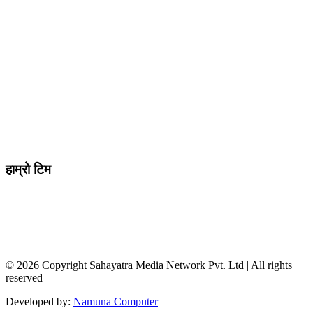
मो ९८४७०९८७३६ र ९८६२२५९२६२
sahayatramedianetwork@gmail.com
………………
सहयात्रा मिडिया नेटवर्क प्रा.लि तानसेन ३ पाल्पा
शाखा कार्यालय , बुटवल -१३ वेलवास-रुपन्देही
हाम्रो टिम
सम्पादक / व्यवस्थापक :
जानका न्यौपाने
सह सम्पादक
: दिपक भट्टराई
संवादाता :
विवेक पन्थी
© 2026 Copyright Sahayatra Media Network Pvt. Ltd | All rights
reserved
Developed by:
Namuna Computer