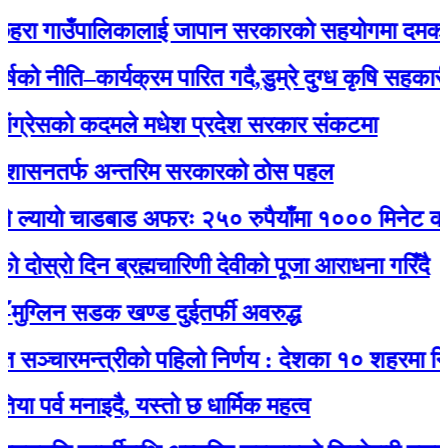
रा गाउँपालिकालाई जापान सरकारको सहयोगमा दमकल प्
 नीति–कार्यक्रम पारित गदै,डुम्रे दुग्ध कृषि सहकारीको
्रेसको कदमले मधेश प्रदेश सरकार संकटमा
सनतर्फ अन्तरिम सरकारको ठोस पहल
यायाे चाडबाड अफरः २५० रुपैयाँमा १००० मिनेट कल र 
स्रो दिन ब्रह्मचारिणी देवीको पूजा आराधना गरिँदै
्लिन सडक खण्ड दुईतर्फी अवरुद्ध
्चारमन्त्रीको पहिलो निर्णय : देशका १० शहरमा निःशु
्व मनाइदै, यस्तो छ धार्मिक महत्व