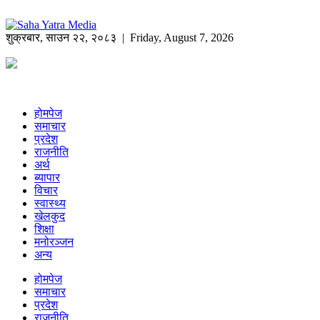
शुक्रबार
,
साउन
२२
,
२०८३
| Friday, August 7, 2026
होमपेज
समाचार
प्रदेश
राजनीति
अर्थ
ब्यापार
विचार
स्वास्थ्य
खेलकुद
शिक्षा
मनोरञ्जन
अन्य
होमपेज
समाचार
प्रदेश
राजनीति