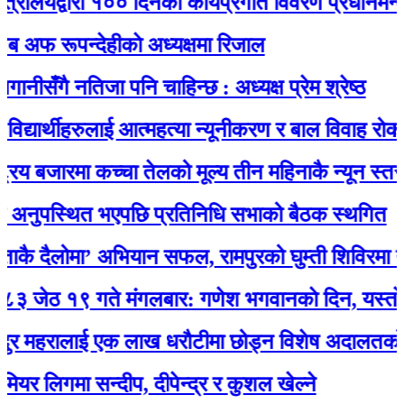
रालयद्वारा १०० दिनको कार्यप्रगति विवरण प्रधानमन्त्री क
फ रूपन्देहीकाे अध्यक्षमा रिजाल
ीसँगै नतिजा पनि चाहिन्छ : अध्यक्ष प्रेम श्रेष्ठ
्यार्थीहरुलाई आत्महत्या न्यूनीकरण र बाल विवाह रोकथाम
िय बजारमा कच्चा तेलको मूल्य तीन महिनाकै न्यून स्तरमा
अनुपस्थित भएपछि प्रतिनिधि सभाको बैठक स्थगित
 दैलोमा’ अभियान सफल, रामपुरको घुम्ती शिविरमा उत
ठ १९ गते मंगलबार: गणेश भगवानकाे दिन, यस्ताे 
 महरालाई एक लाख धरौटीमा छोड्न विशेष अदालतको आद
 लिगमा सन्दीप, दीपेन्द्र र कुशल खेल्ने