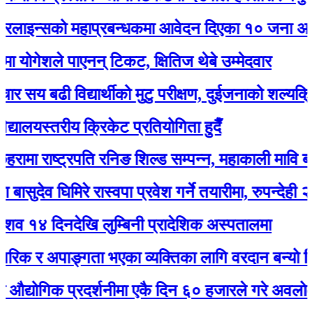
इन्सको महाप्रबन्धकमा आवेदन दिएका १० जना अन्तर्वार्
योगेशले पाएनन् टिकट, क्षितिज थेबे उम्मेदवार
सय बढी विद्यार्थीको मुटु परीक्षण, दुईजनाको शल्यक्रिया गर्न
यालयस्तरीय क्रिकेट प्रतियोगिता हुदैँ
मा राष्ट्रपति रनिङ शिल्ड सम्पन्न, महाकाली मावि बन्यो च
ुदेव घिमिरे रास्वपा प्रवेश गर्ने तयारीमा, रुपन्देही २ बाट उम
४ दिनदेखि लुम्बिनी प्रादेशिक अस्पतालमा
िक र अपाङ्गता भएका व्यक्तिका लागि वरदान बन्यो सियारी
योगिक प्रदर्शनीमा एकै दिन ६० हजारले गरे अवलोकन