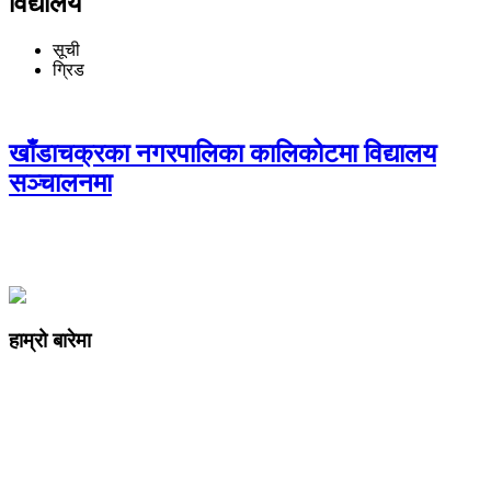
विद्यालय
सूची
ग्रिड
खाँडाचक्रका नगरपालिका कालिकोटमा विद्यालय
सञ्चालनमा
हाम्रो बारेमा
कम्पनी रजिष्ट्ररको कार्यालय दर्ता न
: ३२५३७१ /०८०/०८१
सुचना तथा प्रसारण विभाग दर्ता न :
४८२४/०८०/०८१
प्रेस काउन्सिल दर्ता न
.