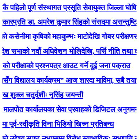
पहिलो पूर्ण संस्थागत प्रसूति सेवायुक्त जिल्ला घोषित
्रति डा. अमरेश कुमार सिंहको संसदमा असन्तुष्टि
ेनीमा कृषिको महाकुम्भः माटोदेखि गोबर परीक्षणसम्म
सभाको नवौं अधिवेशन भोलिदेखि, पर्सि नीति तथा कार्यक्र
परीक्षाको प्रश्नपत्र आउट गर्ने दुई जना पक्राउ
ँग विद्यालय कार्यक्रम” आज शारदा माविमा, सबै तयारी 
्ल चतुर्दशीः नृसिंह जयन्ती
ोत कार्यालयका सेवा प्रवाहको डिजिटल अनुगमन सुरु, मन्त्
र्व-स्वीकृति विना भिडियो खिच्न प्रतिबन्ध
द्देश्य स्पष्ट नभएसम्म विरोध स्वाभाविकः सभापति लामिछ