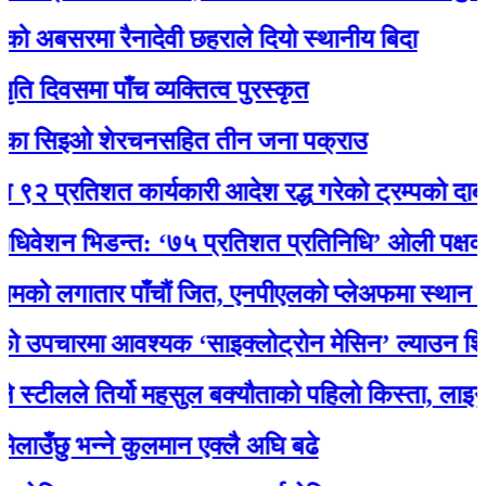
ो अबसरमा रैनादेवी छहराले दियो स्थानीय बिदा
िवसमा पाँच व्यक्तित्व पुरस्कृत
ा सिइओ शेरचनसहित तीन जना पक्राउ
प्रतिशत कार्यकारी आदेश रद्ध गरेको ट्रम्पको दाबी
वेशन भिडन्त: ‘७५ प्रतिशत प्रतिनिधि’ ओली पक्षका, प
ो लगातार पाँचौं जित, एनपीएलकाे प्लेअफमा स्थान सुनिश
पचारमा आवश्यक ‘साइक्लोट्रोन मेसिन’ ल्याउन शिक्षा म
टीलले तिर्यो महसुल बक्यौताको पहिलो किस्ता, लाइन जो
ँछु भन्ने कुलमान एक्लै अघि बढे