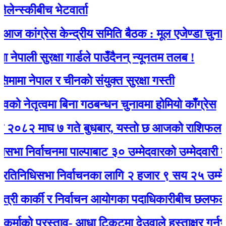
्स्कीबीच भेटवार्ता
कांग्रेस केन्द्रीय समिति बैठक : मूल एजेण्डा चुनाव
ाली सुरक्षा गार्डले पाउँदैनन् न्यूनतम तलब !
ा नेपाल र चीनकाे संयुक्त सुरक्षा गस्ती
नेतृत्वमा बिना गठबन्धन चुनावमा होमियो काँग्रेस
२ माघ ७ गते बुधबार, यस्ताे छ आजको राशिफल
निर्वाचनमा पाल्पाबाट ३० उम्मेदवारको उम्मेदवारी दर्ता
निधिसभा निर्वाचनका लागि २ हजार ९ सय २५ उम्मेदवारल
ी कार्की र निर्वाचन आयोगका पदाधिकारीबीच छलफल हुँदै
ाको प्रस्ताव- आधा टिकटमा देउवाले हस्ताक्षर गर्नुभयो, बा