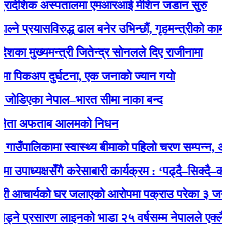
रादेशिक अस्पतालमा एमआरआई मेशिन जडान सुरु
प्रयासविरुद्ध ढाल बनेर उभिन्छौं, गृहमन्त्रीको कामबाट स
ा मुख्यमन्त्री जितेन्द्र सोनलले दिए राजीनामा
िकअप दुर्घटना, एक जनाकाे ज्यान गयाे
डिएका नेपाल–भारत सीमा नाका बन्द
ेता अफताब आलमको निधन
उँपालिकामा स्वास्थ्य बीमाको पहिलो चरण सम्पन्न, अब स
उपाध्यक्षसँगै करेसाबारी कार्यक्रम : ‘पढ्दै–सिक्दै–कमाउ
ी आचार्यको घर जलाएको आरोपमा पक्राउ परेका ३ जना युव
 प्रसारण लाइनको भाडा २५ वर्षसम्म नेपालले एक्‍लै तिर्नु