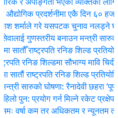
रिक र अपाङ्गता भएका व्यक्तिका लागि वरद
्योगिक प्रदर्शनीमा एकै दिन ६० हजारल
श शर्माले गरे यसपटक चुनाव नलड्ने घोषण
ेवालाई गुणस्तरीय बनाउन मन्त्री सारुको 
 सातौँ राष्ट्रपति रनिङ शिल्ड प्रतियोगित
्रपति रनिङ शिल्डमा सौभाग्य मावि चिदीपानी 
ातौं राष्ट्रपति रनिङ शिल्ड प्रतियोगिता स
्त्री सारुको घोषणा: रैनादेवी छहरा ‘पूर्ण सं
 पुन: प्रयोग गर्न मिल्ने रकेट प्रक्षेपण 
ः वर्षा कम तर अधिकतम र न्यूनतम तापक्र