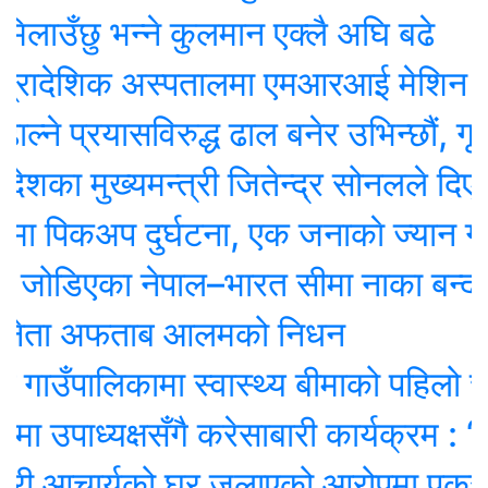
उँछु भन्ने कुलमान एक्लै अघि बढे
्रादेशिक अस्पतालमा एमआरआई मेशिन जडा
े प्रयासविरुद्ध ढाल बनेर उभिन्छौं, गृहमन्
का मुख्यमन्त्री जितेन्द्र सोनलले दिए रा
 पिकअप दुर्घटना, एक जनाकाे ज्यान गयाे
ोडिएका नेपाल–भारत सीमा नाका बन्द
नेता अफताब आलमको निधन
गाउँपालिकामा स्वास्थ्य बीमाको पहिलो चरण
 उपाध्यक्षसँगै करेसाबारी कार्यक्रम : ‘पढ्
री आचार्यको घर जलाएको आरोपमा पक्राउ प