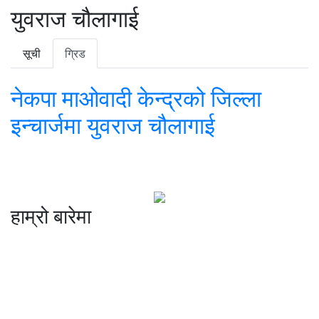
युवराज चौलागाई
सूची
ग्रिड
नेकपा माओवादी केन्द्रको जिल्ला
इन्चार्जमा युवराज चौलागाई
हाम्रो बारेमा
कम्पनी रजिष्ट्ररको कार्यालय दर्ता न
: ३२५३७१ /०८०/०८१
सुचना तथा प्रसारण विभाग दर्ता न :
४८२४/०८०/०८१
प्रेस काउन्सिल दर्ता न
.