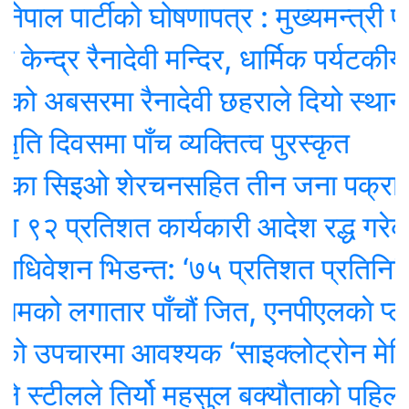
ाल पार्टीको घोषणापत्र : मुख्यमन्त्री प्रत्
्द्र रैनादेवी मन्दिर, धार्मिक पर्यटकीय विक
को अबसरमा रैनादेवी छहराले दियो स्थानीय ब
 दिवसमा पाँच व्यक्तित्व पुरस्कृत
कका सिइओ शेरचनसहित तीन जना पक्राउ
२ प्रतिशत कार्यकारी आदेश रद्ध गरेको ट्
िवेशन भिडन्त: ‘७५ प्रतिशत प्रतिनिधि’ ओ
मको लगातार पाँचौं जित, एनपीएलकाे प्लेअफ
 उपचारमा आवश्यक ‘साइक्लोट्रोन मेसिन’ ल
स्टीलले तिर्यो महसुल बक्यौताको पहिलो क