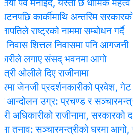
पर्व मनाइदै, यस्तो छ धार्मिक महत्व
नपछि कार्कीमाथि अन्तरिम सरकारको जिम
तिले राष्ट्रको नाममा सम्बोधन गर्दै
 निवास शित्तल निवासमा पनि आगजनी
रीले लगाए संसद् भवनमा आगो
्री ओलीले दिए राजीनामा
 जेनजी प्रदर्शनकारीको प्रवेश, गेट तोडेर
्दोलन उग्र: प्रचण्ड र सञ्चारमन्त्री
री अधिकारीको राजीनामा, सरकारको दमनविरु
तनाव: सञ्चारमन्त्रीको घरमा आगो, प्रह