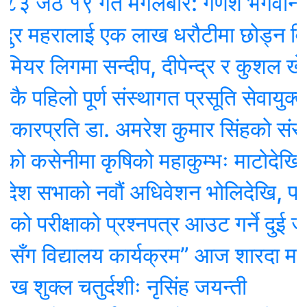
ेठ १९ गते मंगलबार: गणेश भगवानकाे 
ुर महरालाई एक लाख धरौटीमा छोड्न विश
यर लिगमा सन्दीप, दीपेन्द्र र कुशल खेल्ने
ै पहिलो पूर्ण संस्थागत प्रसूति सेवायुक्त ज
रप्रति डा. अमरेश कुमार सिंहको संसदमा 
कसेनीमा कृषिको महाकुम्भः माटोदेखि गोबर
 सभाको नवौं अधिवेशन भोलिदेखि, पर्सि नी
 परीक्षाको प्रश्नपत्र आउट गर्ने दुई जना
सँग विद्यालय कार्यक्रम” आज शारदा मावि
ुक्ल चतुर्दशीः नृसिंह जयन्ती