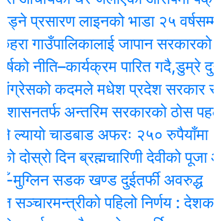
े प्रसारण लाइनको भाडा २५ वर्षसम्म नेपालले
छहरा गाउँपालिकालाई जापान सरकारको सह
ो नीति–कार्यक्रम पारित गदै,डुम्रे दुग्
ग्रेसको कदमले मधेश प्रदेश सरकार संकट
शासनतर्फ अन्तरिम सरकारको ठोस पहल
्यायाे चाडबाड अफरः २५० रुपैयाँमा १०
ोस्रो दिन ब्रह्मचारिणी देवीको पूजा आराध
ुग्लिन सडक खण्ड दुईतर्फी अवरुद्ध
सञ्चारमन्त्रीको पहिलो निर्णय : देशका १