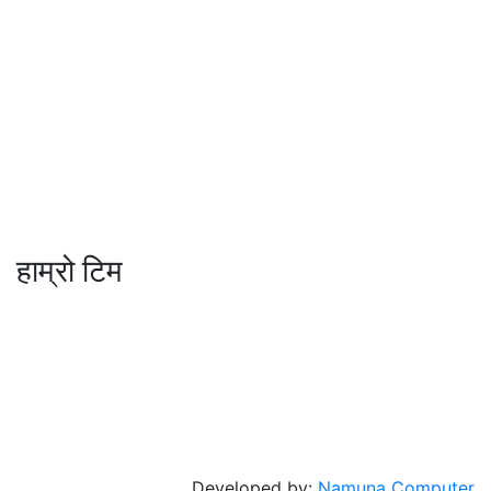
मो ९८४७०९८७३६ र ९८६२२५९२६२
sahayatramedianetwork@gmail.com
………………
सहयात्रा मिडिया नेटवर्क प्रा.लि तानसेन ३ पाल्पा
शाखा कार्यालय , बुटवल -१३ वेलवास-रुपन्देही
हाम्रो टिम
सम्पादक / व्यवस्थापक :
जानका न्यौपाने
सह सम्पादक
: दिपक भट्टराई
संवादाता :
विवेक पन्थी
© 2026 Copyright Sahayatra Media Network Pvt. Ltd |
All rights reserved
Developed by:
Namuna Computer