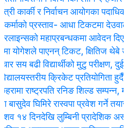
्री कार्की र निर्वाचन आयोगका पदाधिकारी
्माको प्रस्ताव- आधा टिकटमा देउवाले हस्ताक
ाइन्सको महाप्रबन्धकमा आवेदन दिएका १० 
 योगेशले पाएनन् टिकट, क्षितिज थेबे उम्मे
 सय बढी विद्यार्थीको मुटु परीक्षण, दुईजनाको
्यालयस्तरीय क्रिकेट प्रतियोगिता हुदैँ
रामा राष्ट्रपति रनिङ शिल्ड सम्पन्न, महाका
ासुदेव घिमिरे रास्वपा प्रवेश गर्ने तयारीमा, र
१४ दिनदेखि लुम्बिनी प्रादेशिक अस्पता