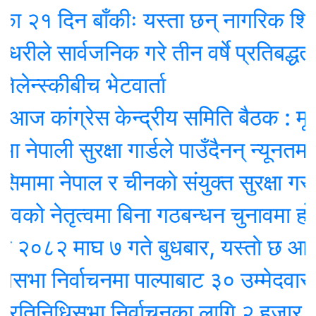
२१ दिन बाँकीः यस्ता छन् नागरिक शिक्षा प्
े सार्वजनिक गरे तीन वर्षे प्रतिबद्धताको ‘र
ेन्स्कीबीच भेटवार्ता
 कांग्रेस केन्द्रीय समिति बैठक : मूल एज
ेपाली सुरक्षा गार्डले पाउँदैनन् न्यूनतम तल
ामा नेपाल र चीनकाे संयुक्त सुरक्षा गस्ती
 नेतृत्वमा बिना गठबन्धन चुनावमा होमियो
८२ माघ ७ गते बुधबार, यस्ताे छ आजक
ा निर्वाचनमा पाल्पाबाट ३० उम्मेदवारको उम्
िनिधिसभा निर्वाचनका लागि २ हजार ९ सय