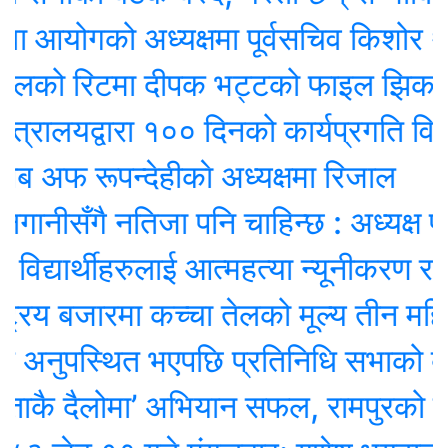
 आयोगको अध्यक्षमा पूर्वसचिव किशोर थापा 
डेलको रिटमा दीपक भट्टको फाइल झिकाउन
्रालयद्वारा १०० दिनको कार्यप्रगति विवरण 
अफ रूपन्देहीकाे अध्यक्षमा रिजाल
नीसँगै नतिजा पनि चाहिन्छ : अध्यक्ष प्रेम श
द्यार्थीहरुलाई आत्महत्या न्यूनीकरण र बा
्रिय बजारमा कच्चा तेलको मूल्य तीन महिनाकै
 अनुपस्थित भएपछि प्रतिनिधि सभाको बैठक
ै दैलोमा’ अभियान सफल, रामपुरको घुम्