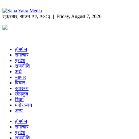
शुक्रबार
,
साउन
२२
,
२०८३
| Friday, August 7, 2026
होमपेज
समाचार
प्रदेश
राजनीति
अर्थ
ब्यापार
विचार
स्वास्थ्य
खेलकुद
शिक्षा
मनोरञ्जन
अन्य
होमपेज
समाचार
प्रदेश
राजनीति