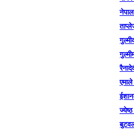
नेपाल एयरलाइन
ताप्लेजुङमा यो
गुल्मीका चार सय
गुल्मीमा विद्या
रैनादेवी छहराम
एमाले नेता बासुद
ईशानको शव १४ 
ज्येष्ठ नागरिक
बुटवलको औद्य