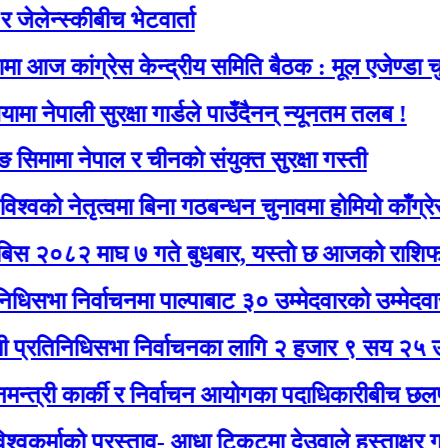
्कीबीच भेटवार्ता
ंग्रेस केन्द्रीय समिति बैठक : मूल एजेण्डा चुनाव
ी सुरक्षा गार्डले पाउँदैनन् न्यूनतम तलब !
नेपाल र चीनकाे संयुक्त सुरक्षा गस्ती
तृत्वमा बिना गठबन्धन चुनावमा होमियो काँग्रेस
माघ ७ गते बुधबार, यस्ताे छ आजको राशिफल
िर्वाचनमा पाल्पाबाट ३० उम्मेदवारको उम्मेदवारी दर्ता
धिसभा निर्वाचनका लागि २ हजार ९ सय २५ उम्मेदवारले
 कार्की र निर्वाचन आयोगका पदाधिकारीबीच छलफल हुँदै
ो प्रस्ताव- आधा टिकटमा देउवाले हस्ताक्षर गर्नुभयो, बाँक