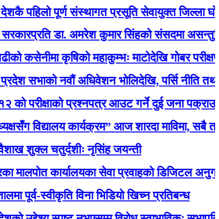
हिलो पूर्ण संस्थागत प्रसूति सेवायुक्त जिल्ला घोषित
रति डा. अमरेश कुमार सिंहको संसदमा असन्तुष्टि
नीमा कृषिको महाकुम्भः माटोदेखि गोबर परीक्षणसम्म
ाको नवौं अधिवेशन भोलिदेखि, पर्सि नीति तथा कार्यक्रम
ीक्षाको प्रश्नपत्र आउट गर्ने दुई जना पक्राउ
 विद्यालय कार्यक्रम” आज शारदा माविमा, सबै तयारी प
ल चतुर्दशीः नृसिंह जयन्ती
 कार्यालयका सेवा प्रवाहको डिजिटल अनुगमन सुरु, मन्त्र
व-स्वीकृति विना भिडियो खिच्न प्रतिबन्ध
देश्य स्पष्ट नभएसम्म विरोध स्वाभाविकः सभापति लामिछान