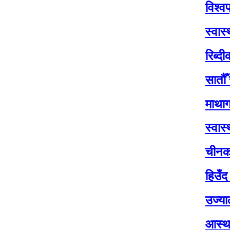
विश्वप्रकाश श
स्वास्थ्य सेवा
रिब्दीकोटमा सा
सातौँ राष्ट्रप
माथागढीमा सातौ
स्वास्थ्य मन्त्
चीनको पहिलो पु
हिउँद मौसमः व
उज्यालो नेपाल प
आस्थाको केन्द्र