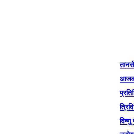
तानसेनको नीति
आजको मौसम: यी
प्रतिनिधि सभाक
त्रिवि सेवा आय
विष्णु पौडेल