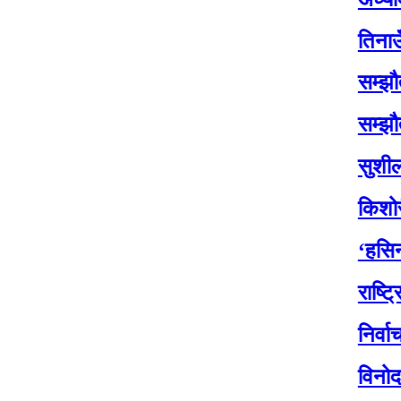
तिनाउँमा कोइ
सम्झौतासँगै ति
सम्झौतासँगै ति
सुशीलाले जाँदा
किशोरी साहको 
‘हसिना युग’ क
राष्ट्रिय सभा 
निर्वाचनका २१ 
विनोद चौधरीले स