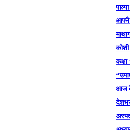
पाल्पा देशकै प
आफ्नै सरकारप्
माथागढीको कसे
कोशी प्रदेश सभ
कक्षा १२ को पर
“उपाध्यक्षसँग
आज वैशाख शुक्
देशभरका मालपोत
अस्पतालमा पूर्
अध्यादेशको उद्