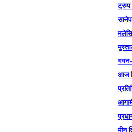
ट्रम्प र जेलेन्स
सानेपामा आज का
मलेसियामा नेपाल
मुस्ताङ सिमामा 
गगन-विश्वको ने
आज बिस २०८२ 
प्रतिनिधिसभा न
आगामी प्रतिनि
प्रधानमन्त्री
मीन विश्वकर्माक