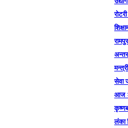
उद्योग मन्त्रा
रोटरी क्लब अफ 
शिक्षामा लगानीस
रामपुरका विद्य
अन्तर्राष्ट्रि
मन्त्रीहरु अन
सेवा जनताकै 
आज २०८३ जेठ 
कृष्णबहादुर 
लंका प्रिमियर 