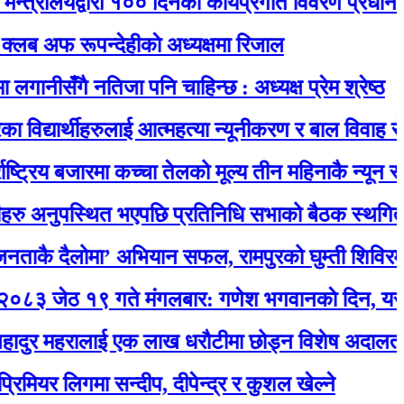
लयद्वारा १०० दिनको कार्यप्रगति विवरण प्रधानमन्त्री का
रूपन्देहीकाे अध्यक्षमा रिजाल
ँगै नतिजा पनि चाहिन्छ : अध्यक्ष प्रेम श्रेष्ठ
ार्थीहरुलाई आत्महत्या न्यूनीकरण र बाल विवाह रोकथाम स
य बजारमा कच्चा तेलको मूल्य तीन महिनाकै न्यून स्तरमा
ुपस्थित भएपछि प्रतिनिधि सभाको बैठक स्थगित
दैलोमा’ अभियान सफल, रामपुरको घुम्ती शिविरमा उत्स
१९ गते मंगलबार: गणेश भगवानकाे दिन, यस्ताे छ 
महरालाई एक लाख धरौटीमा छोड्न विशेष अदालतको आदे
लिगमा सन्दीप, दीपेन्द्र र कुशल खेल्ने