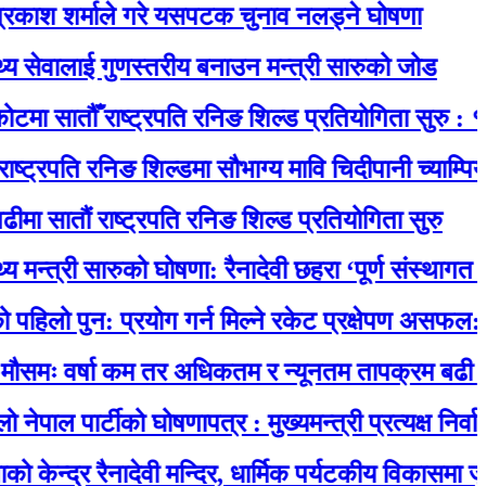
र्माले गरे यसपटक चुनाव नलड्ने घोषणा
लाई गुणस्तरीय बनाउन मन्त्री सारुको जोड
तौँ राष्ट्रपति रनिङ शिल्ड प्रतियोगिता सुरु : १४ विद्य
ति रनिङ शिल्डमा सौभाग्य मावि चिदीपानी च्याम्पियन
ं राष्ट्रपति रनिङ शिल्ड प्रतियोगिता सुरु
री सारुको घोषणा: रैनादेवी छहरा ‘पूर्ण संस्थागत प्रसूति से
न: प्रयोग गर्न मिल्ने रकेट प्रक्षेपण असफल: पृथ्वीमा फ
र्षा कम तर अधिकतम र न्यूनतम तापक्रम बढी हुने
ार्टीको घोषणापत्र : मुख्यमन्त्री प्रत्यक्ष निर्वाचित, स
 रैनादेवी मन्दिर, धार्मिक पर्यटकीय विकासमा जुर्मराउँदै