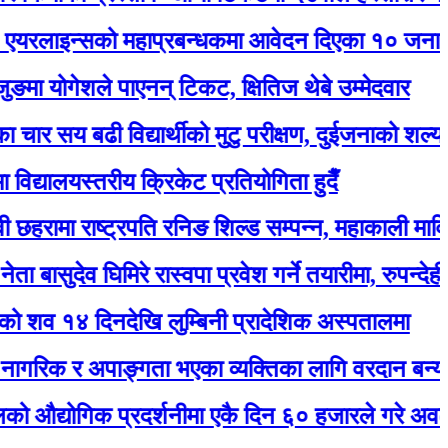
्सको महाप्रबन्धकमा आवेदन दिएका १० जना अन्तर्वार्त
गेशले पाएनन् टिकट, क्षितिज थेबे उम्मेदवार
 बढी विद्यार्थीको मुटु परीक्षण, दुईजनाको शल्यक्रिया गर्नुप
लयस्तरीय क्रिकेट प्रतियोगिता हुदैँ
ा राष्ट्रपति रनिङ शिल्ड सम्पन्न, महाकाली मावि बन्यो च्य
ेव घिमिरे रास्वपा प्रवेश गर्ने तयारीमा, रुपन्देही २ बाट उम्म
दिनदेखि लुम्बिनी प्रादेशिक अस्पतालमा
 र अपाङ्गता भएका व्यक्तिका लागि वरदान बन्यो सियारीको
ोगिक प्रदर्शनीमा एकै दिन ६० हजारले गरे अवलोकन