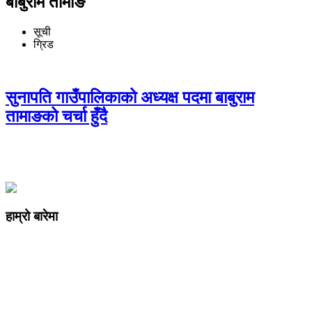
बाबुराम तामाङ
सूची
ग्रिड
सुनापति गाउँपालिकाको अध्यक्ष पदमा बाबुराम
तामाङको चर्चा हुँदै
हाम्रो बारेमा
कम्पनी रजिष्ट्ररको कार्यालय दर्ता न
: ३२५३७१ /०८०/०८१
सुचना तथा प्रसारण विभाग दर्ता न :
४८२४/०८०/०८१
प्रेस काउन्सिल दर्ता न
.