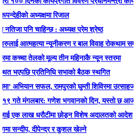
रा १०० दिनको कार्यप्रगति विवरण प्रधानमन्त्री कार्यालय
देहीकाे अध्यक्षमा रिजाल
िजा पनि चाहिन्छ : अध्यक्ष प्रेम श्रेष्ठ
रुलाई आत्महत्या न्यूनीकरण र बाल विवाह रोकथाम सम्बन्ध
मा कच्चा तेलको मूल्य तीन महिनाकै न्यून स्तरमा
ित भएपछि प्रतिनिधि सभाको बैठक स्थगित
’ अभियान सफल, रामपुरको घुम्ती शिविरमा उत्साहजनक
ते मंगलबार: गणेश भगवानकाे दिन, यस्ताे छ आजको 
ाई एक लाख धरौटीमा छोड्न विशेष अदालतको आदेश
सन्दीप, दीपेन्द्र र कुशल खेल्ने