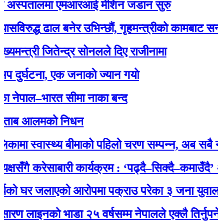
 अस्पतालमा एमआरआई मेशिन जडान सुरु
िरुद्ध ढाल बनेर उभिन्छौं, गृहमन्त्रीको कामबाट सन्तुष्ट 
न्त्री जितेन्द्र सोनलले दिए राजीनामा
र्घटना, एक जनाकाे ज्यान गयाे
ेपाल–भारत सीमा नाका बन्द
ताब आलमको निधन
ामा स्वास्थ्य बीमाको पहिलो चरण सम्पन्न, अब सबै नागरि
षसँगै करेसाबारी कार्यक्रम : ‘पढ्दै–सिक्दै–कमाउँदै’ अभि
यको घर जलाएको आरोपमा पक्राउ परेका ३ जना युवालाई प्
 लाइनको भाडा २५ वर्षसम्म नेपालले एक्‍लै तिर्नुपर्ने’ भ