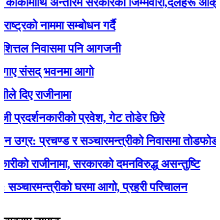
्कीमाथि अन्तरिम सरकारको जिम्मेवारी,दलहरू आक्रोशि
ट्रको नाममा सम्बोधन गर्दै
ित्तल निवासमा पनि आगजनी
ए संसद् भवनमा आगो
 दिए राजीनामा
रदर्शनकारीको प्रवेश, गेट तोडेर छिरे
ग्र: प्रचण्ड र सञ्चारमन्त्रीको निवासमा तोडफोड र
ीको राजीनामा, सरकारको दमनविरुद्ध असन्तुष्टि
्चारमन्त्रीको घरमा आगो, प्रहरी परिचालन