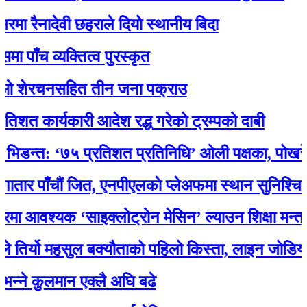
 रैनादेवी छहराले दियो स्थानीय बिदा
ाँच व्यक्तित्व पुरस्कृत
 शेरचनसहित तीन जना पक्राउ
 कार्यकारी आदेश रद्ध गरेको ट्रम्पको दाबी
डन्त: ‘७५ प्रतिशत प्रतिनिधि’ ओली पक्षका, पोखरेलको
र पाँचौं जित, एनपीएलकाे प्लेअफमा स्थान सुनिश्चित
आवश्यक ‘साइक्लोट्रोन मेसिन’ ल्याउन शिक्षा मन्त्री 
िर्यो महसुल बक्यौताको पहिलो किस्ता, लाइन जोडियो
ने कुलमान एक्लै अघि बढे