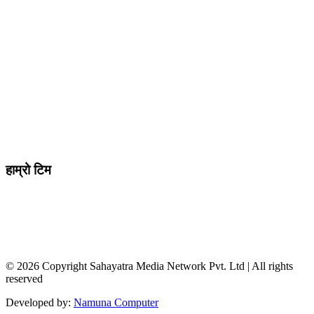
मो ९८४७०९८७३६ र ९८६२२५९२६२
sahayatramedianetwork@gmail.com
………………
सहयात्रा मिडिया नेटवर्क प्रा.लि तानसेन ३ पाल्पा
शाखा कार्यालय , बुटवल -१३ वेलवास-रुपन्देही
हाम्रो टिम
सम्पादक / व्यवस्थापक :
जानका न्यौपाने
सह सम्पादक
: दिपक भट्टराई
संवादाता :
विवेक पन्थी
© 2026 Copyright Sahayatra Media Network Pvt. Ltd | All rights
reserved
Developed by:
Namuna Computer