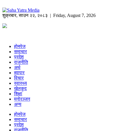
शुक्रबार
,
साउन
२२
,
२०८३
| Friday, August 7, 2026
होमपेज
समाचार
प्रदेश
राजनीति
अर्थ
ब्यापार
विचार
स्वास्थ्य
खेलकुद
शिक्षा
मनोरञ्जन
अन्य
होमपेज
समाचार
प्रदेश
राजनीति