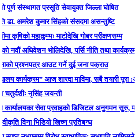
र्ण संस्थागत प्रसूति सेवायुक्त जिल्ला घोषित
. अमरेश कुमार सिंहको संसदमा असन्तुष्टि
ृषिको महाकुम्भः माटोदेखि गोबर परीक्षणसम्म
वौं अधिवेशन भोलिदेखि, पर्सि नीति तथा कार्यक्रम प्रस्
ो प्रश्नपत्र आउट गर्ने दुई जना पक्राउ
यालय कार्यक्रम” आज शारदा माविमा, सबै तयारी पूरा :अ
्दशीः नृसिंह जयन्ती
ालयका सेवा प्रवाहको डिजिटल अनुगमन सुरु, मन्त्री रावल
कृति विना भिडियो खिच्न प्रतिबन्ध
स्पष्ट नभएसम्म विरोध स्वाभाविकः सभापति लामिछाने