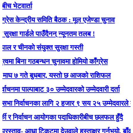
 भेटवार्ता
 केन्द्रीय समिति बैठक : मूल एजेण्डा चुनाव
्षा गार्डले पाउँदैनन् न्यूनतम तलब !
र चीनकाे संयुक्त सुरक्षा गस्ती
ा बिना गठबन्धन चुनावमा होमियो काँग्रेस
७ गते बुधबार, यस्ताे छ आजको राशिफल
नमा पाल्पाबाट ३० उम्मेदवारको उम्मेदवारी दर्ता
 निर्वाचनका लागि २ हजार ९ सय २५ उम्मेदवारले मनोनय
ी र निर्वाचन आयोगका पदाधिकारीबीच छलफल हुँदै
्ताव- आधा टिकटमा देउवाले हस्ताक्षर गर्नुभयो, बाँकी गगनल