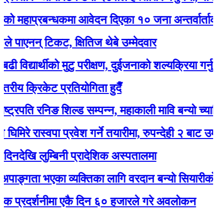
महाप्रबन्धकमा आवेदन दिएका १० जना अन्तर्वार्ताका ला
पाएनन् टिकट, क्षितिज थेबे उम्मेदवार
द्यार्थीको मुटु परीक्षण, दुईजनाको शल्यक्रिया गर्नुपर्ने
ीय क्रिकेट प्रतियोगिता हुदैँ
ट्रपति रनिङ शिल्ड सम्पन्न, महाकाली मावि बन्यो च्याम्पिय
रे रास्वपा प्रवेश गर्ने तयारीमा, रुपन्देही २ बाट उम्मेद्वार 
खि लुम्बिनी प्रादेशिक अस्पतालमा
ाङ्गता भएका व्यक्तिका लागि वरदान बन्यो सियारीको घुम्
्रदर्शनीमा एकै दिन ६० हजारले गरे अवलोकन