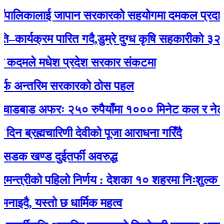
ँपालिकालाई जापान सरकारको सहयोगमा दमकल प्रदान :
ार्यक्रम पारित गदै,डुम्रे दुग्ध कृषि सहकारीको ३२ औं 
कदमले मधेश प्रदेश सरकार संकटमा
 अन्तरिम सरकारको ठोस पहल
ाडबाड अफरः २५० रुपैयाँमा १००० मिनेट कल र नेट जड
 ब्रह्मचारिणी देवीको पूजा आराधना गरिँदै
क खण्ड दुईतर्फी अवरुद्ध
त्रीको पहिलो निर्णय : देशका १० शहरमा निःशुल्क वाई
दै, यस्तो छ धार्मिक महत्व