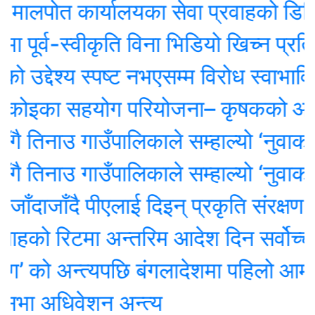
पोत कार्यालयका सेवा प्रवाहको डिजिटल अनु
ूर्व-स्वीकृति विना भिडियो खिच्न प्रतिबन्
उद्देश्य स्पष्ट नभएसम्म विरोध स्वाभाविक
कोइका सहयोग परियोजना– कृषकको आम्दान
 तिनाउ गाउँपालिकाले सम्हाल्यो ‘नुवाकोट 
 तिनाउ गाउँपालिकाले सम्हाल्यो ‘नुवाकोट 
ँदाजाँदै पीएलाई दिइन् प्रकृति संरक्षण कोष
को रिटमा अन्तरिम आदेश दिन सर्वोच्चक
’ को अन्त्यपछि बंगलादेशमा पहिलो आम न
भा अधिवेशन अन्त्य