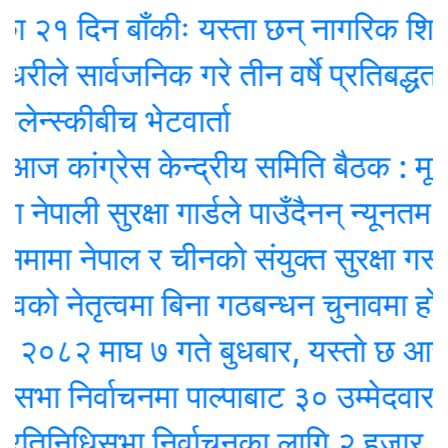
२१ दिन बाँकीः यस्ता छन् नागरिक शिक्षा प्
े सार्वजनिक गरे तीन वर्षे प्रतिबद्धताको ‘र
ेन्स्कीबीच भेटवार्ता
 कांग्रेस केन्द्रीय समिति बैठक : मूल एज
ेपाली सुरक्षा गार्डले पाउँदैनन् न्यूनतम तल
ामा नेपाल र चीनकाे संयुक्त सुरक्षा गस्ती
 नेतृत्वमा बिना गठबन्धन चुनावमा होमियो
८२ माघ ७ गते बुधबार, यस्ताे छ आजक
ा निर्वाचनमा पाल्पाबाट ३० उम्मेदवारको उम्
िनिधिसभा निर्वाचनका लागि २ हजार ९ सय