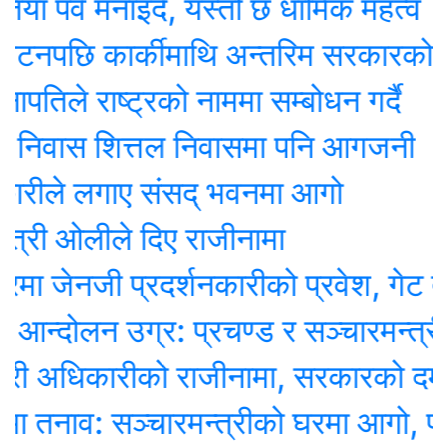
पर्व मनाइदै, यस्तो छ धार्मिक महत्व
नपछि कार्कीमाथि अन्तरिम सरकारको जिम
तिले राष्ट्रको नाममा सम्बोधन गर्दै
 निवास शित्तल निवासमा पनि आगजनी
रीले लगाए संसद् भवनमा आगो
्री ओलीले दिए राजीनामा
 जेनजी प्रदर्शनकारीको प्रवेश, गेट तोडेर
्दोलन उग्र: प्रचण्ड र सञ्चारमन्त्री
री अधिकारीको राजीनामा, सरकारको दमनविरु
तनाव: सञ्चारमन्त्रीको घरमा आगो, प्रह