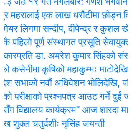
ेठ १९ गते मंगलबार: गणेश भगवानकाे 
ुर महरालाई एक लाख धरौटीमा छोड्न विश
यर लिगमा सन्दीप, दीपेन्द्र र कुशल खेल्ने
ै पहिलो पूर्ण संस्थागत प्रसूति सेवायुक्त ज
रप्रति डा. अमरेश कुमार सिंहको संसदमा 
कसेनीमा कृषिको महाकुम्भः माटोदेखि गोबर
 सभाको नवौं अधिवेशन भोलिदेखि, पर्सि नी
 परीक्षाको प्रश्नपत्र आउट गर्ने दुई जना
सँग विद्यालय कार्यक्रम” आज शारदा मावि
ुक्ल चतुर्दशीः नृसिंह जयन्ती