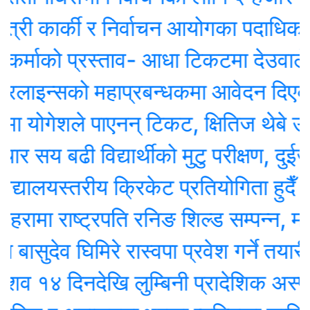
्री कार्की र निर्वाचन आयोगका पदाधिकारी
्माको प्रस्ताव- आधा टिकटमा देउवाले हस्ताक
ाइन्सको महाप्रबन्धकमा आवेदन दिएका १० 
 योगेशले पाएनन् टिकट, क्षितिज थेबे उम्मे
 सय बढी विद्यार्थीको मुटु परीक्षण, दुईजनाको
्यालयस्तरीय क्रिकेट प्रतियोगिता हुदैँ
रामा राष्ट्रपति रनिङ शिल्ड सम्पन्न, महाका
ासुदेव घिमिरे रास्वपा प्रवेश गर्ने तयारीमा, र
१४ दिनदेखि लुम्बिनी प्रादेशिक अस्पता