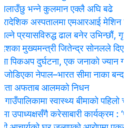
उँछु भन्ने कुलमान एक्लै अघि बढे
्रादेशिक अस्पतालमा एमआरआई मेशिन जडा
े प्रयासविरुद्ध ढाल बनेर उभिन्छौं, गृहमन्
का मुख्यमन्त्री जितेन्द्र सोनलले दिए रा
 पिकअप दुर्घटना, एक जनाकाे ज्यान गयाे
ोडिएका नेपाल–भारत सीमा नाका बन्द
नेता अफताब आलमको निधन
गाउँपालिकामा स्वास्थ्य बीमाको पहिलो चरण
 उपाध्यक्षसँगै करेसाबारी कार्यक्रम : ‘पढ्
री आचार्यको घर जलाएको आरोपमा पक्राउ प