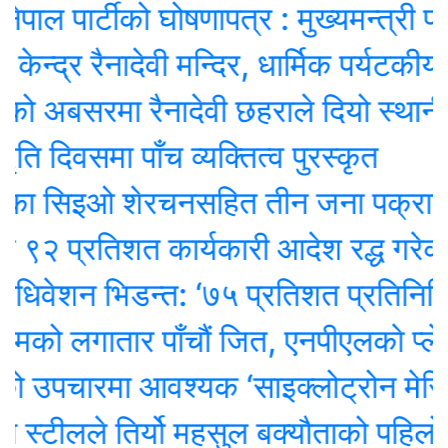
ाल पार्टीको घोषणापत्र : मुख्यमन्त्री प्रत्
्द्र रैनादेवी मन्दिर, धार्मिक पर्यटकीय विक
को अबसरमा रैनादेवी छहराले दियो स्थानीय ब
 दिवसमा पाँच व्यक्तित्व पुरस्कृत
कका सिइओ शेरचनसहित तीन जना पक्राउ
२ प्रतिशत कार्यकारी आदेश रद्ध गरेको ट्
िवेशन भिडन्त: ‘७५ प्रतिशत प्रतिनिधि’ ओ
मको लगातार पाँचौं जित, एनपीएलकाे प्लेअफ
 उपचारमा आवश्यक ‘साइक्लोट्रोन मेसिन’ ल
स्टीलले तिर्यो महसुल बक्यौताको पहिलो क