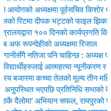
 आयोगको अध्यक्षमा पूर्वसचिव किशोर थापा 
डेलको रिटमा दीपक भट्टको फाइल झिकाउन
्रालयद्वारा १०० दिनको कार्यप्रगति विवरण 
अफ रूपन्देहीकाे अध्यक्षमा रिजाल
नीसँगै नतिजा पनि चाहिन्छ : अध्यक्ष प्रेम श
द्यार्थीहरुलाई आत्महत्या न्यूनीकरण र बा
्रिय बजारमा कच्चा तेलको मूल्य तीन महिनाकै
 अनुपस्थित भएपछि प्रतिनिधि सभाको बैठक
ै दैलोमा’ अभियान सफल, रामपुरको घुम्