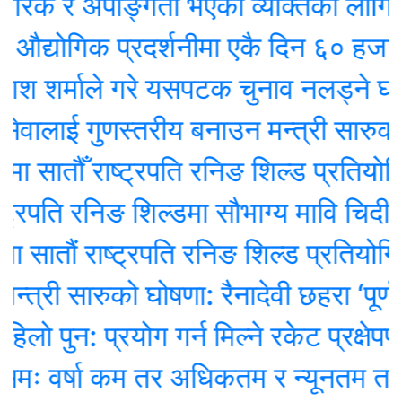
रिक र अपाङ्गता भएका व्यक्तिका लागि वरद
्योगिक प्रदर्शनीमा एकै दिन ६० हजारल
श शर्माले गरे यसपटक चुनाव नलड्ने घोषण
ेवालाई गुणस्तरीय बनाउन मन्त्री सारुको 
 सातौँ राष्ट्रपति रनिङ शिल्ड प्रतियोगित
्रपति रनिङ शिल्डमा सौभाग्य मावि चिदीपानी 
ातौं राष्ट्रपति रनिङ शिल्ड प्रतियोगिता स
्त्री सारुको घोषणा: रैनादेवी छहरा ‘पूर्ण सं
 पुन: प्रयोग गर्न मिल्ने रकेट प्रक्षेपण 
ः वर्षा कम तर अधिकतम र न्यूनतम तापक्र