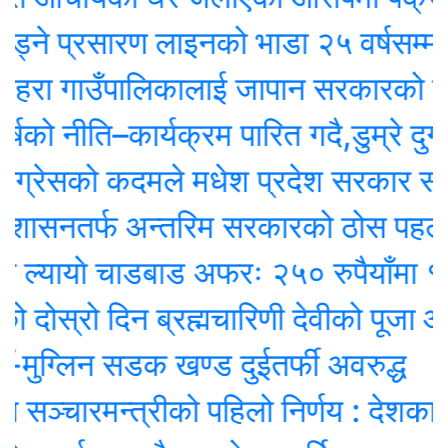
े प्रसारण लाइनको भाडा २५ वर्षसम्म नेपालले
छहरा गाउँपालिकालाई जापान सरकारको सह
ो नीति–कार्यक्रम पारित गदै,डुम्रे दुग्
ग्रेसको कदमले मधेश प्रदेश सरकार संकट
शासनतर्फ अन्तरिम सरकारको ठोस पहल
्यायाे चाडबाड अफरः २५० रुपैयाँमा १०
ोस्रो दिन ब्रह्मचारिणी देवीको पूजा आराध
ुग्लिन सडक खण्ड दुईतर्फी अवरुद्ध
सञ्चारमन्त्रीको पहिलो निर्णय : देशका १