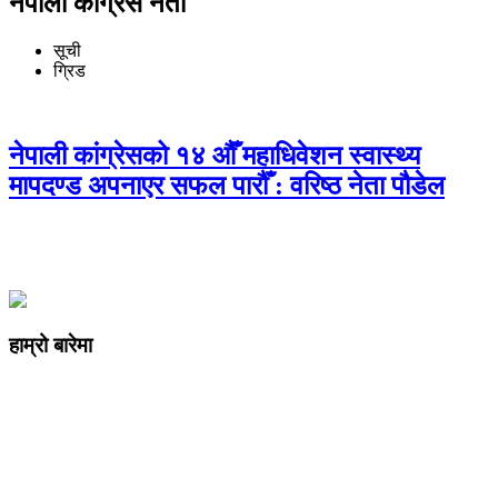
नेपाली कांग्रेस नेता
सूची
ग्रिड
नेपाली कांग्रेसको १४ औँ महाधिवेशन स्वास्थ्य
मापदण्ड अपनाएर सफल पारौँ : वरिष्ठ नेता पौडेल
हाम्रो बारेमा
कम्पनी रजिष्ट्ररको कार्यालय दर्ता न
: ३२५३७१ /०८०/०८१
सुचना तथा प्रसारण विभाग दर्ता न :
४८२४/०८०/०८१
प्रेस काउन्सिल दर्ता न
.