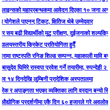
न्सको महाप्रबन्धकमा आवेदन दिएका १० जना अन्तर्वार्
ोगेशले पाएनन् टिकट, क्षितिज थेबे उम्मेदवार
य बढी विद्यार्थीको मुटु परीक्षण, दुईजनाको शल्यक्रिया गर्नु
ालयस्तरीय क्रिकेट प्रतियोगिता हुदैँ
ा राष्ट्रपति रनिङ शिल्ड सम्पन्न, महाकाली मावि बन्यो च्
देव घिमिरे रास्वपा प्रवेश गर्ने तयारीमा, रुपन्देही २ बाट उम्
 दिनदेखि लुम्बिनी प्रादेशिक अस्पतालमा
क र अपाङ्गता भएका व्यक्तिका लागि वरदान बन्यो सियारीक
ोगिक प्रदर्शनीमा एकै दिन ६० हजारले गरे अवलोकन