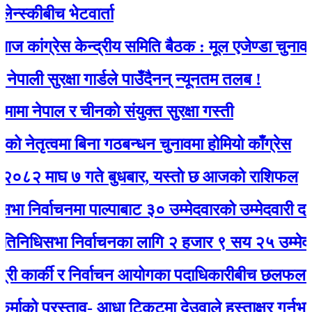
स्कीबीच भेटवार्ता
ांग्रेस केन्द्रीय समिति बैठक : मूल एजेण्डा चुनाव
ली सुरक्षा गार्डले पाउँदैनन् न्यूनतम तलब !
 नेपाल र चीनकाे संयुक्त सुरक्षा गस्ती
ेतृत्वमा बिना गठबन्धन चुनावमा होमियो काँग्रेस
 माघ ७ गते बुधबार, यस्ताे छ आजको राशिफल
निर्वाचनमा पाल्पाबाट ३० उम्मेदवारको उम्मेदवारी दर्ता
िधिसभा निर्वाचनका लागि २ हजार ९ सय २५ उम्मेदवारले
 कार्की र निर्वाचन आयोगका पदाधिकारीबीच छलफल हुँदै
को प्रस्ताव- आधा टिकटमा देउवाले हस्ताक्षर गर्नुभयो, बाँ