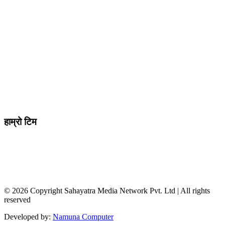
मो ९८४७०९८७३६ र ९८६२२५९२६२
sahayatramedianetwork@gmail.com
………………
सहयात्रा मिडिया नेटवर्क प्रा.लि तानसेन ३ पाल्पा
शाखा कार्यालय , बुटवल -१३ वेलवास-रुपन्देही
हाम्रो टिम
सम्पादक / व्यवस्थापक :
जानका न्यौपाने
सह सम्पादक
: दिपक भट्टराई
संवादाता :
विवेक पन्थी
© 2026 Copyright Sahayatra Media Network Pvt. Ltd | All rights
reserved
Developed by:
Namuna Computer