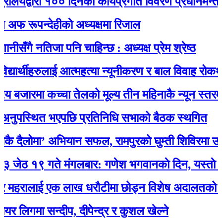
ालयद्वारा १०० दिनको कार्यप्रगति विवरण प्रधानमन्त्री का
 रूपन्देहीकाे अध्यक्षमा रिजाल
सँगै नतिजा पनि चाहिन्छ : अध्यक्ष प्रेम श्रेष्ठ
यार्थीहरुलाई आत्महत्या न्यूनीकरण र बाल विवाह रोकथाम 
य बजारमा कच्चा तेलको मूल्य तीन महिनाकै न्यून स्तरमा
नुपस्थित भएपछि प्रतिनिधि सभाको बैठक स्थगित
दैलोमा’ अभियान सफल, रामपुरको घुम्ती शिविरमा उत्
 १९ गते मंगलबार: गणेश भगवानकाे दिन, यस्ताे छ
 महरालाई एक लाख धरौटीमा छोड्न विशेष अदालतको आदे
 लिगमा सन्दीप, दीपेन्द्र र कुशल खेल्ने