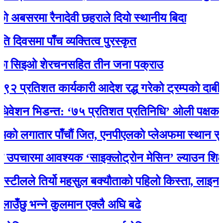
 अबसरमा रैनादेवी छहराले दियो स्थानीय बिदा
वसमा पाँच व्यक्तित्व पुरस्कृत
ा सिइओ शेरचनसहित तीन जना पक्राउ
्रतिशत कार्यकारी आदेश रद्ध गरेको ट्रम्पको दाबी
ेशन भिडन्त: ‘७५ प्रतिशत प्रतिनिधि’ ओली पक्षका, पो
 लगातार पाँचौं जित, एनपीएलकाे प्लेअफमा स्थान सुनिश्
पचारमा आवश्यक ‘साइक्लोट्रोन मेसिन’ ल्याउन शिक्षा मन
टीलले तिर्यो महसुल बक्यौताको पहिलो किस्ता, लाइन जोड
छु भन्ने कुलमान एक्लै अघि बढे