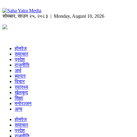
सोमबार
,
साउन
२५
,
२०८३
| Monday, August 10, 2026
होमपेज
समाचार
प्रदेश
राजनीति
अर्थ
ब्यापार
विचार
स्वास्थ्य
खेलकुद
शिक्षा
मनोरञ्जन
अन्य
होमपेज
समाचार
प्रदेश
राजनीति