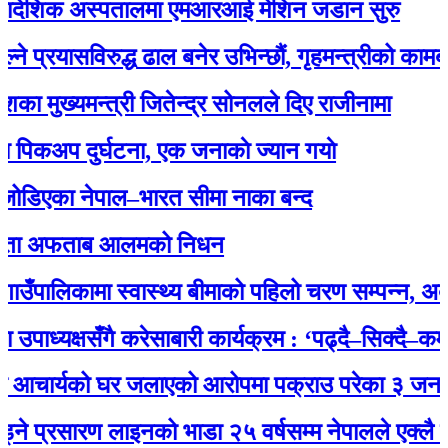
ादेशिक अस्पतालमा एमआरआई मेशिन जडान सुरु
्रयासविरुद्ध ढाल बनेर उभिन्छौं, गृहमन्त्रीको कामबाट सन
 मुख्यमन्त्री जितेन्द्र सोनलले दिए राजीनामा
कअप दुर्घटना, एक जनाकाे ज्यान गयाे
िएका नेपाल–भारत सीमा नाका बन्द
ता अफताब आलमको निधन
ँपालिकामा स्वास्थ्य बीमाको पहिलो चरण सम्पन्न, अब सब
पाध्यक्षसँगै करेसाबारी कार्यक्रम : ‘पढ्दै–सिक्दै–कमाउँ
 आचार्यको घर जलाएको आरोपमा पक्राउ परेका ३ जना युवा
प्रसारण लाइनको भाडा २५ वर्षसम्म नेपालले एक्‍लै तिर्नुप