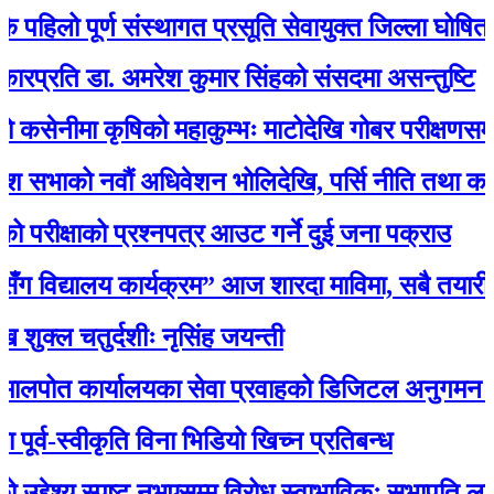
हिलो पूर्ण संस्थागत प्रसूति सेवायुक्त जिल्ला घोषित
्रति डा. अमरेश कुमार सिंहको संसदमा असन्तुष्टि
ेनीमा कृषिको महाकुम्भः माटोदेखि गोबर परीक्षणसम्म
भाको नवौं अधिवेशन भोलिदेखि, पर्सि नीति तथा कार्यक्र
रीक्षाको प्रश्नपत्र आउट गर्ने दुई जना पक्राउ
ग विद्यालय कार्यक्रम” आज शारदा माविमा, सबै तयारी 
्ल चतुर्दशीः नृसिंह जयन्ती
त कार्यालयका सेवा प्रवाहको डिजिटल अनुगमन सुरु, मन्त्
्व-स्वीकृति विना भिडियो खिच्न प्रतिबन्ध
्देश्य स्पष्ट नभएसम्म विरोध स्वाभाविकः सभापति लामिछा