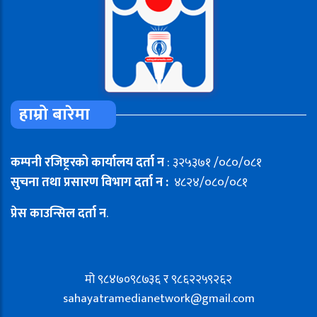
हाम्रो बारेमा
कम्पनी रजिष्ट्ररको कार्यालय दर्ता न
: ३२५३७१ /०८०/०८१
सुचना तथा प्रसारण विभाग दर्ता न :
४८२४/०८०/०८१
प्रेस काउन्सिल दर्ता न
.
मो ९८४७०९८७३६ र ९८६२२५९२६२
sahayatramedianetwork@gmail.com