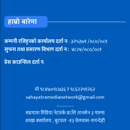
हाम्रो बारेमा
कम्पनी रजिष्ट्ररको कार्यालय दर्ता न
: ३२५३७१ /०८०/०८१
सुचना तथा प्रसारण विभाग दर्ता न :
४८२४/०८०/०८१
प्रेस काउन्सिल दर्ता न
.
मो ९८४७०९८७३६ र ९८६२२५९२६२
sahayatramedianetwork@gmail.com
………………
सहयात्रा मिडिया नेटवर्क प्रा.लि तानसेन ३ पाल्पा
शाखा कार्यालय , बुटवल -१३ वेलवास-रुपन्देही