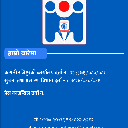
हाम्रो बारेमा
कम्पनी रजिष्ट्ररको कार्यालय दर्ता न
: ३२५३७१ /०८०/०८१
सुचना तथा प्रसारण विभाग दर्ता न :
४८२४/०८०/०८१
प्रेस काउन्सिल दर्ता न
.
मो ९८४७०९८७३६ र ९८६२२५९२६२
sahayatramedianetwork@gmail.com