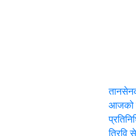
तानसेनको नीति
आजको मौसम: यी
प्रतिनिधि सभाक
त्रिवि सेवा आय