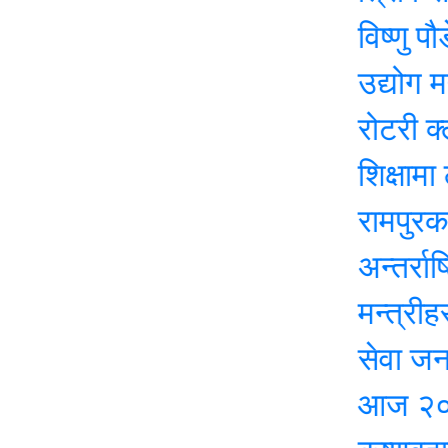
विष्णु पौडेल
उद्योग मन्त्रा
रोटरी क्लब अफ 
शिक्षामा लगानीस
रामपुरका विद्य
अन्तर्राष्ट्रिय
मन्त्रीहरु अन
सेवा जनताकै द
आज २०८३ जेठ 