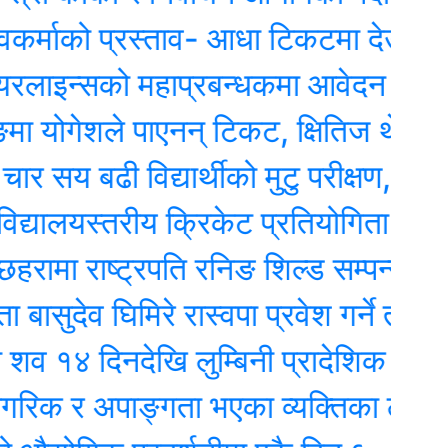
ो प्रस्ताव- आधा टिकटमा देउवाले हस्ताक्षर 
्सको महाप्रबन्धकमा आवेदन दिएका १० जना
गेशले पाएनन् टिकट, क्षितिज थेबे उम्मेदवार
 बढी विद्यार्थीको मुटु परीक्षण, दुईजनाको शल
लयस्तरीय क्रिकेट प्रतियोगिता हुदैँ
 राष्ट्रपति रनिङ शिल्ड सम्पन्न, महाकाली 
ेव घिमिरे रास्वपा प्रवेश गर्ने तयारीमा, रुपन्
दिनदेखि लुम्बिनी प्रादेशिक अस्पतालमा
 र अपाङ्गता भएका व्यक्तिका लागि वरदान ब