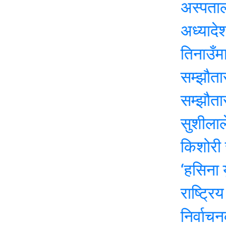
अस्पतालमा पूर्
अध्यादेशको उद्
तिनाउँमा कोइ
सम्झौतासँगै ति
सम्झौतासँगै ति
सुशीलाले जाँदाज
किशोरी साहको 
‘हसिना युग’ क
राष्ट्रिय सभा 
निर्वाचनका २१ 