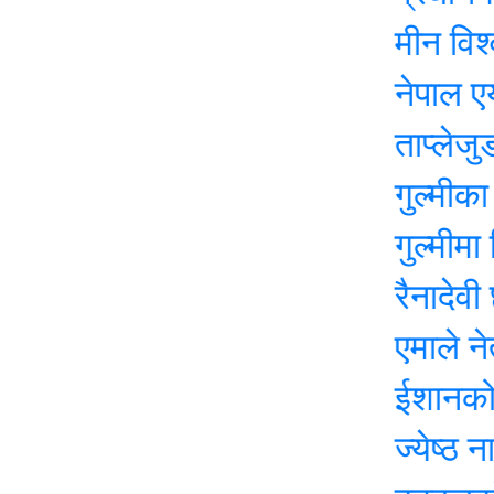
मीन विश्वकर्माक
नेपाल एयरलाइन
ताप्लेजुङमा यो
गुल्मीका चार सय
गुल्मीमा विद्या
रैनादेवी छहरामा
एमाले नेता बासुद
ईशानको शव १४ 
ज्येष्ठ नागरिक