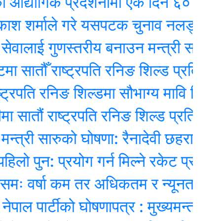
गिक प्रदर्शनीमा एकै दिन ६० हजारले ग
र्माले गरे यसपटक चुनाव नलड्ने घोषणा
लाई गुणस्तरीय बनाउन मन्त्री सारुको जोड
तौँ राष्ट्रपति रनिङ शिल्ड प्रतियोगिता सु
ति रनिङ शिल्डमा सौभाग्य मावि चिदीपानी च्य
ं राष्ट्रपति रनिङ शिल्ड प्रतियोगिता सुरु
री सारुको घोषणा: रैनादेवी छहरा ‘पूर्ण संस्था
न: प्रयोग गर्न मिल्ने रकेट प्रक्षेपण असफ
र्षा कम तर अधिकतम र न्यूनतम तापक्रम ब
ार्टीको घोषणापत्र : मुख्यमन्त्री प्रत्यक्ष