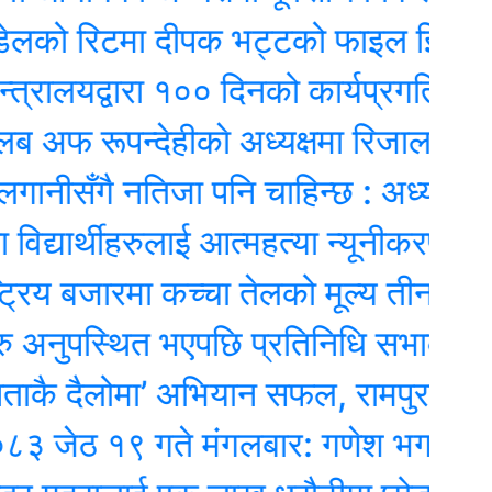
को रिटमा दीपक भट्टको फाइल झिकाउन आद
लयद्वारा १०० दिनको कार्यप्रगति विवरण प्र
रूपन्देहीकाे अध्यक्षमा रिजाल
ँगै नतिजा पनि चाहिन्छ : अध्यक्ष प्रेम श्रेष
ार्थीहरुलाई आत्महत्या न्यूनीकरण र बाल व
 बजारमा कच्चा तेलको मूल्य तीन महिनाकै न्
ुपस्थित भएपछि प्रतिनिधि सभाको बैठक स्
ैलोमा’ अभियान सफल, रामपुरको घुम्ती 
१९ गते मंगलबार: गणेश भगवानकाे दिन