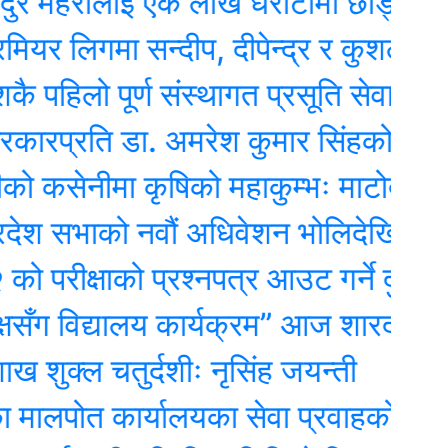
महरालाई एक लाख धरौटीमा छोड्न विशेष 
िगमा सन्दीप, दीपेन्द्र र कुशल खेल्ने
िलो पूर्ण संस्थागत प्रसूति सेवायुक्त जिल्ल
रति डा. अमरेश कुमार सिंहको संसदमा असन
नीमा कृषिको महाकुम्भः माटोदेखि गोबर पर
ाको नवौं अधिवेशन भोलिदेखि, पर्सि नीति 
ीक्षाको प्रश्नपत्र आउट गर्ने दुई जना पक्
 विद्यालय कार्यक्रम” आज शारदा माविमा,
 चतुर्दशीः नृसिंह जयन्ती
 कार्यालयका सेवा प्रवाहको डिजिटल अनुगमन