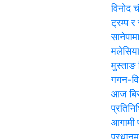
विनोद चौधरीले स
ट्रम्प र जेलेन्स
सानेपामा आज का
मलेसियामा नेपाल
मुस्ताङ सिमामा 
गगन-विश्वको ने
आज बिस २०८२ 
प्रतिनिधिसभा न
आगामी प्रतिनि
प्रधानमन्त्री