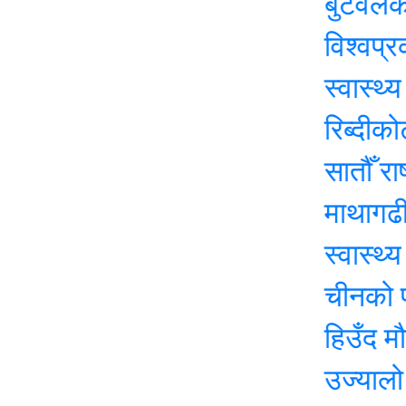
बुटवलको औद्यो
विश्वप्रकाश श
स्वास्थ्य सेवा
रिब्दीकोटमा सा
सातौँ राष्ट्रप
माथागढीमा सातौ
स्वास्थ्य मन्त्
चीनको पहिलो पु
हिउँद मौसमः व
उज्यालो नेपाल प