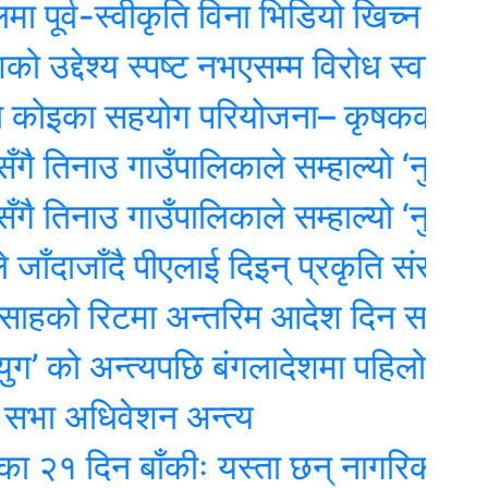
व-स्वीकृति विना भिडियो खिच्न प्रतिबन्ध
देश्य स्पष्ट नभएसम्म विरोध स्वाभाविकः स
का सहयोग परियोजना– कृषकको आम्दानी र
नाउ गाउँपालिकाले सम्हाल्यो ‘नुवाकोट सां
नाउ गाउँपालिकाले सम्हाल्यो ‘नुवाकोट सां
ाँदै पीएलाई दिइन् प्रकृति संरक्षण कोषको 
रिटमा अन्तरिम आदेश दिन सर्वोच्चको अ
ो अन्त्यपछि बंगलादेशमा पहिलो आम निर्व
अधिवेशन अन्त्य
दिन बाँकीः यस्ता छन् नागरिक शिक्षा प्रवर