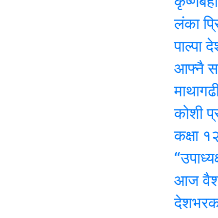
कृष्णबहादुर 
लंका प्रिमियर ल
पाल्पा देशकै पह
आफ्नै सरकारप्
माथागढीको कसे
कोशी प्रदेश सभ
कक्षा १२ को पर
“उपाध्यक्षसँग
आज वैशाख शुक्ल
देशभरका मालपोत