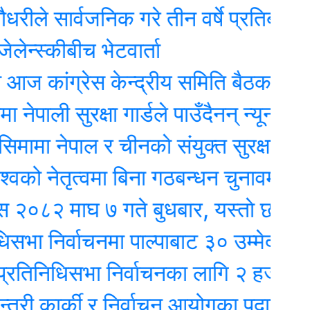
ार्वजनिक गरे तीन वर्षे प्रतिबद्धताको ‘रिपोर
्कीबीच भेटवार्ता
ंग्रेस केन्द्रीय समिति बैठक : मूल एजेण्
ी सुरक्षा गार्डले पाउँदैनन् न्यूनतम तलब !
नेपाल र चीनकाे संयुक्त सुरक्षा गस्ती
तृत्वमा बिना गठबन्धन चुनावमा होमियो काँ
माघ ७ गते बुधबार, यस्ताे छ आजको र
िर्वाचनमा पाल्पाबाट ३० उम्मेदवारको उम्मेद
धिसभा निर्वाचनका लागि २ हजार ९ सय २५
 कार्की र निर्वाचन आयोगका पदाधिकारीबीच