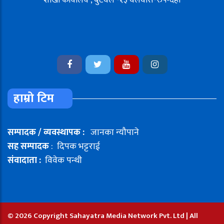
शाखा कार्यालय , बुटवल -१३ वेलवास-रुपन्देही
हाम्रो टिम
सम्पादक / व्यवस्थापक :
जानका न्यौपाने
सह सम्पादक
: दिपक भट्टराई
संवादाता :
विवेक पन्थी
© 2026 Copyright Sahayatra Media Network Pvt. Ltd | All