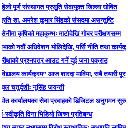
ूर्ण संस्थागत प्रसूति सेवायुक्त जिल्ला घोषित
ा. अमरेश कुमार सिंहको संसदमा असन्तुष्टि
कृषिको महाकुम्भः माटोदेखि गोबर परीक्षणसम्म
वौं अधिवेशन भोलिदेखि, पर्सि नीति तथा कार्यक्रम प्रस
को प्रश्नपत्र आउट गर्ने दुई जना पक्राउ
यालय कार्यक्रम” आज शारदा माविमा, सबै तयारी पूरा :
र्दशीः नृसिंह जयन्ती
यालयका सेवा प्रवाहको डिजिटल अनुगमन सुरु, मन्त्री रावल
कृति विना भिडियो खिच्न प्रतिबन्ध
 स्पष्ट नभएसम्म विरोध स्वाभाविकः सभापति लामिछाने