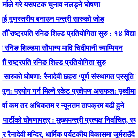
े गरे यसपटक चुनाव नलड्ने घोषणा
ुणस्तरीय बनाउन मन्त्री सारुको जोड
ाष्ट्रपति रनिङ शिल्ड प्रतियोगिता सुरु : १४ विद्यालयका
ङ शिल्डमा सौभाग्य मावि चिदीपानी च्याम्पियन
्ट्रपति रनिङ शिल्ड प्रतियोगिता सुरु
ुको घोषणा: रैनादेवी छहरा ‘पूर्ण संस्थागत प्रसूति सेवायुक
रयोग गर्न मिल्ने रकेट प्रक्षेपण असफल: पृथ्वीमा फर्कने
कम तर अधिकतम र न्यूनतम तापक्रम बढी हुने
को घोषणापत्र : मुख्यमन्त्री प्रत्यक्ष निर्वाचित, स्थानीय
ेवी मन्दिर, धार्मिक पर्यटकीय विकासमा जुर्मराउँदै