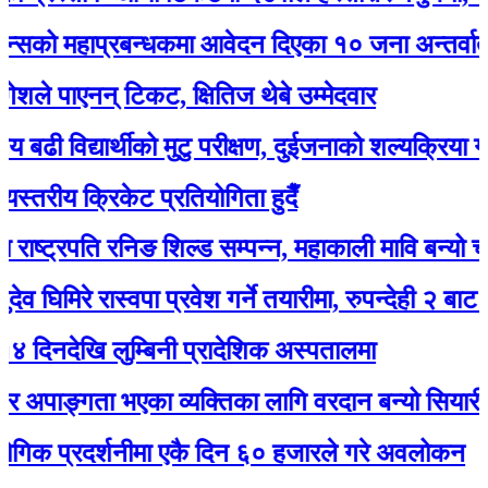
महाप्रबन्धकमा आवेदन दिएका १० जना अन्तर्वार्ताका ल
पाएनन् टिकट, क्षितिज थेबे उम्मेदवार
िद्यार्थीको मुटु परीक्षण, दुईजनाको शल्यक्रिया गर्नुपर्ने
ीय क्रिकेट प्रतियोगिता हुदैँ
ट्रपति रनिङ शिल्ड सम्पन्न, महाकाली मावि बन्यो च्याम्पिय
िरे रास्वपा प्रवेश गर्ने तयारीमा, रुपन्देही २ बाट उम्मेद्वार
ेखि लुम्बिनी प्रादेशिक अस्पतालमा
ाङ्गता भएका व्यक्तिका लागि वरदान बन्यो सियारीको घुम्
प्रदर्शनीमा एकै दिन ६० हजारले गरे अवलोकन