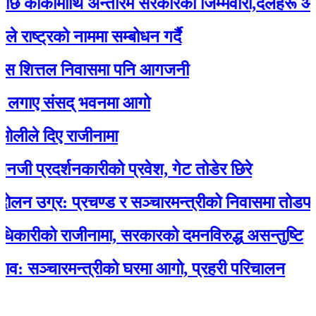
र्कीमाथि अन्तरिम सरकारको जिम्मेवारी,दलहरू आक्रोश
ट्रको नाममा सम्बोधन गर्दै
ित्तल निवासमा पनि आगजनी
ए संसद् भवनमा आगो
 दिए राजीनामा
्रदर्शनकारीको प्रवेश, गेट तोडेर छिरे
ग्र: प्रचण्ड र सञ्चारमन्त्रीको निवासमा तोडफोड र
ीको राजीनामा, सरकारको दमनविरुद्ध असन्तुष्टि
्चारमन्त्रीको घरमा आगो, प्रहरी परिचालन