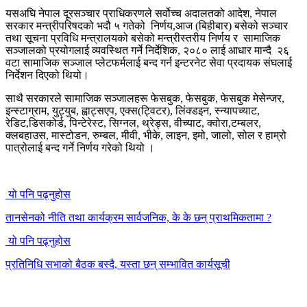
यसअघि नेपाल दूरसञ्‍चार प्राधिकरणले सर्वोच्च अदालतको आदेश, नेपाल
सरकार मन्त्रीपरिषदको भदौ ५ गतेको निर्णय,आज (बिहीबार) बसेको सञ्‍चार
तथा सूचना प्रविधि मन्त्रालयको बसेको मन्त्रीस्तरीय निर्णय र सामाजिक
सञ्जालको प्रयोगलाई व्‍यवस्थित गर्ने निर्देशिक, २०८० लाई आधार मान्‍दै २६
वटा सामाजिक सञ्जाल प्लेटफर्मलाई बन्द गर्न इन्टरनेट सेवा प्रदायक संघलाई
निर्देशन दिएको थियो।
साथै सरकारले सामाजिक सञ्जालहरू फेसबुक, फेसबुक, फेसबुक मेसेन्जर,
इन्स्टाग्राम, युट्युब, ह्वाट्सएप, एक्स(ट्विटर), लिंक्डइन, स्न्यापच्याट,
रेडिट,डिसकोर्ड, पिन्टेरेस्ट, सिग्नल, थ्रेड्स, वीच्याट, क्वोरा,टम्बलर,
क्लबहाउस, मास्टोडन, रुम्बल, मीवी, भीके, लाइन, इमो, जालो, सोल र हाम्रो
पात्रोलाई बन्द गर्ने निर्णय गरेको थियो ।
यो पनि पढ्नुहोस
तानसेनको नीति तथा कार्यक्रम सार्वजनिक, के के छन् प्राथमिकतामा ?
यो पनि पढ्नुहोस
प्रतिनिधि सभाको बैठक बस्दै, यस्ता छन् सम्भावित कार्यसूची