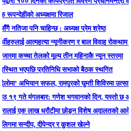
रा १०० दिनको कार्यप्रगति विवरण प्रधानमन्त्री कार्यालय
देहीकाे अध्यक्षमा रिजाल
िजा पनि चाहिन्छ : अध्यक्ष प्रेम श्रेष्ठ
हरुलाई आत्महत्या न्यूनीकरण र बाल विवाह रोकथाम सम्बन्
मा कच्चा तेलको मूल्य तीन महिनाकै न्यून स्तरमा
ित भएपछि प्रतिनिधि सभाको बैठक स्थगित
ा’ अभियान सफल, रामपुरको घुम्ती शिविरमा उत्साहजन
ते मंगलबार: गणेश भगवानकाे दिन, यस्ताे छ आजको
ाई एक लाख धरौटीमा छोड्न विशेष अदालतको आदेश
सन्दीप, दीपेन्द्र र कुशल खेल्ने