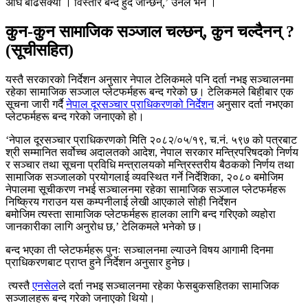
अघि बढिसक्यो । विस्तार बन्द हुँदै जान्छन्,’ उनले भने ।
कुन-कुन सामाजिक सञ्जाल चल्छन्, कुन चल्दैनन् ?
(सूचीसहित)
यस्तै सरकारको निर्देशन अनुसार नेपाल
टेलिकमले
पनि दर्ता नभइ सञ्चालनमा
रहेका सामाजिक सञ्जाल प्लेटफर्महरू बन्द गरेको छ।
टेलिकमले
बिहीबार
एक
सूचना जारी गर्दै
नेपाल दूरसञ्चार प्राधिकरणको निर्देशन
अनुसार दर्ता नभएका
प्लेटफर्महरू बन्द गरेको जनाएको हो।
‘नेपाल दूरसञ्चार प्राधिकरणको मिति २०८२/०५/१९,
च.नं
. ५९७ को पत्रबाट
श्री सम्मानित सर्वोच्च अदालतको आदेश, नेपाल सरकार मन्त्रिपरिषदको निर्णय
र सञ्चार तथा सूचना प्रविधि मन्त्रालयको
मन्त्रिस्तरीय
बैठकको निर्णय तथा
सामाजिक सञ्जालको प्रयोगलाई व्यवस्थित गर्ने निर्देशिका, २०८० बमोजिम
नेपालमा सूचीकरण नभई सञ्चालनमा रहेका सामाजिक सञ्जाल प्लेटफर्महरू
निष्क्रिय गराउन यस कम्पनीलाई लेखी आएकाले सोही निर्देशन
बमोजिम
त्यस्ता
सामाजिक प्लेटफर्महरू हालका लागि बन्द गरिएको व्यहोरा
जानकारीका लागि अनुरोध छ,’
टेलिकमले
भनेको छ।
बन्द भएका ती प्लेटफर्महरू पुनः सञ्चालनमा ल्याउने विषय आगामी दिनमा
प्राधिकरणबाट प्राप्त हुने निर्देशन अनुसार हुनेछ।
त्यस्तै
एनसेल
ले
दर्ता नभइ सञ्चालनमा रहेका
फेसबुकसहितका
सामाजिक
सञ्जालहरू बन्द गरेको जनाएको थियो।