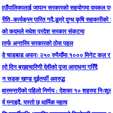
ँपालिकालाई जापान सरकारको सहयोगमा दमकल प्रदान :
ार्यक्रम पारित गदै,डुम्रे दुग्ध कृषि सहकारीको ३२ औं 
कदमले मधेश प्रदेश सरकार संकटमा
 अन्तरिम सरकारको ठोस पहल
चाडबाड अफरः २५० रुपैयाँमा १००० मिनेट कल र नेट जड
न ब्रह्मचारिणी देवीको पूजा आराधना गरिँदै
क खण्ड दुईतर्फी अवरुद्ध
्त्रीको पहिलो निर्णय : देशका १० शहरमा निःशुल्क वाई
दै, यस्तो छ धार्मिक महत्व