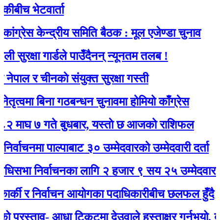
 भेटवार्ता
स केन्द्रीय समिति बैठक : मूल एजेण्डा चुनाव
क्षा गार्डले पाउँदैनन् न्यूनतम तलब !
 र चीनकाे संयुक्त सुरक्षा गस्ती
मा बिना गठबन्धन चुनावमा होमियो काँग्रेस
७ गते बुधबार, यस्ताे छ आजको राशिफल
नमा पाल्पाबाट ३० उम्मेदवारको उम्मेदवारी दर्ता
 निर्वाचनका लागि २ हजार ९ सय २५ उम्मेदवारले मनोन
की र निर्वाचन आयोगका पदाधिकारीबीच छलफल हुँदै
स्ताव- आधा टिकटमा देउवाले हस्ताक्षर गर्नुभयो, बाँकी गगन