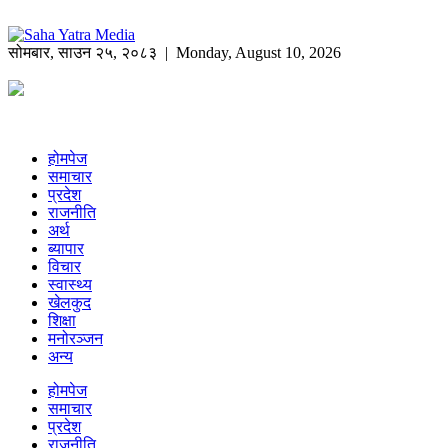
सोमबार
,
साउन
२५
,
२०८३
| Monday, August 10, 2026
होमपेज
समाचार
प्रदेश
राजनीति
अर्थ
ब्यापार
विचार
स्वास्थ्य
खेलकुद
शिक्षा
मनोरञ्जन
अन्य
होमपेज
समाचार
प्रदेश
राजनीति