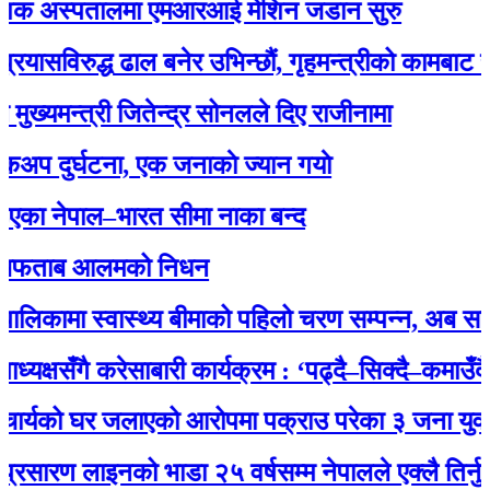
क अस्पतालमा एमआरआई मेशिन जडान सुरु
िरुद्ध ढाल बनेर उभिन्छौं, गृहमन्त्रीको कामबाट सन्तुष्ट
मन्त्री जितेन्द्र सोनलले दिए राजीनामा
र्घटना, एक जनाकाे ज्यान गयाे
ेपाल–भारत सीमा नाका बन्द
ताब आलमको निधन
ामा स्वास्थ्य बीमाको पहिलो चरण सम्पन्न, अब सबै नागर
षसँगै करेसाबारी कार्यक्रम : ‘पढ्दै–सिक्दै–कमाउँदै’ अभि
यको घर जलाएको आरोपमा पक्राउ परेका ३ जना युवालाई प
 लाइनको भाडा २५ वर्षसम्म नेपालले एक्‍लै तिर्नुपर्ने’ 