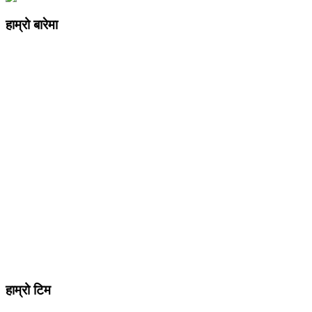
हाम्रो बारेमा
कम्पनी रजिष्ट्ररको कार्यालय दर्ता न
: ३२५३७१ /०८०/०८१
सुचना तथा प्रसारण विभाग दर्ता न :
४८२४/०८०/०८१
प्रेस काउन्सिल दर्ता न
.
मो ९८४७०९८७३६ र ९८६२२५९२६२
sahayatramedianetwork@gmail.com
………………
सहयात्रा मिडिया नेटवर्क प्रा.लि तानसेन ३ पाल्पा
शाखा कार्यालय , बुटवल -१३ वेलवास-रुपन्देही
हाम्रो टिम