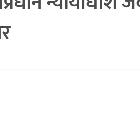
र्वप्रधान न्यायाधीश ज
यर