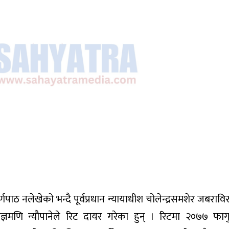
नलेखेको भन्दै पूर्वप्रधान न्यायाधीश चोलेन्द्रसमशेर जबराविरुद
मणि न्यौपानेले रिट दायर गरेका हुन् । रिटमा २०७७ फाग