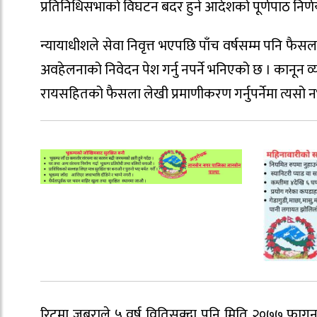
प्रतिनिधिसभाको विघटन बदर हुने आदेशको पूर्णपाठ निर्
न्यायाधीशले सेवा निवृत्त भएपछि पाँच वर्षसम्म पनि फैस
अवहेलनाको निवेदन पेश गर्नु नपर्ने भनिएको छ । कानू
रायसहितको फैसला लेखी प्रमाणीकरण गर्नुपर्नेमा त्यसो
रिटमा जबराले ५ वर्ष वितिसक्दा पनि मिति २०७७ फाग