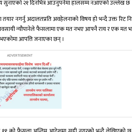
णय सुनाएको २१ दिनभित्र आउनुपर्नेमा हालसम्म नआएको उल्लेख छ 
ला तयार नगर्नु अदालतप्रति अवहेलनाको विषय हो भन्दै उक्त रिट न
न व्यवसायी न्यौपानेले फैसलामा एक मत नभए आफ्नै राय र एक मत 
 नभएकोमा आपत्ति जनाएका छन् ।
ुन ११ को फैसला अन्तिम आदेशमा सही नगरको भन्दै लेखिएको छ