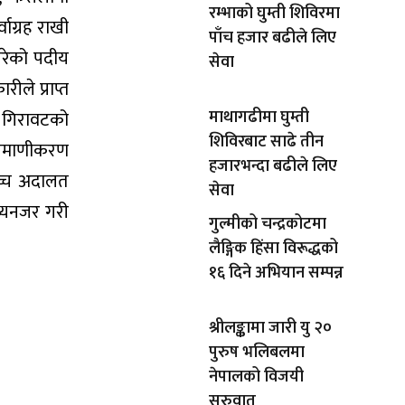
रम्भाको घुम्ती शिविरमा
ाग्रह राखी
पाँच हजार बढीले लिए
गरेको पदीय
सेवा
ीले प्राप्त
माथागढीमा घुम्ती
 गिरावटको
शिविरबाट साढे तीन
प्रमाणीकरण
हजारभन्दा बढीले लिए
वोच्च अदालत
सेवा
ध्यनजर गरी
गुल्मीको चन्द्रकोटमा
लैङ्गिक हिंसा विरूद्धको
१६ दिने अभियान सम्पन्न
श्रीलङ्कामा जारी यु २०
पुरुष भलिबलमा
नेपालको विजयी
सुरुवात