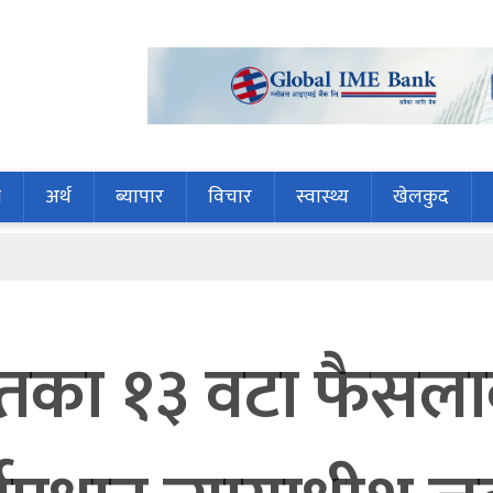
ि
अर्थ
ब्यापार
विचार
स्वास्थ्य
खेलकुद
तान
का १३ वटा फैसलाको