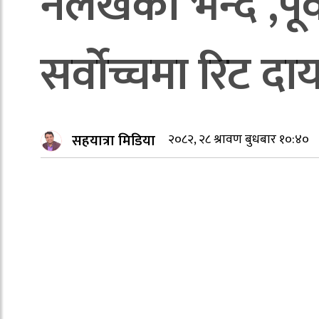
नलेखेको भन्दै ,पू
सर्वोच्चमा रिट दा
सहयात्रा मिडिया
२०८२, २८ श्रावण बुधबार १०:४०