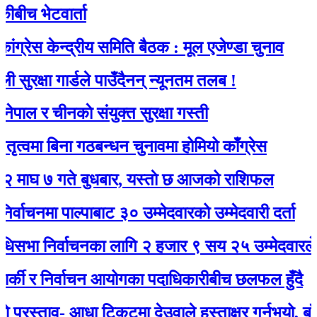
 भेटवार्ता
 केन्द्रीय समिति बैठक : मूल एजेण्डा चुनाव
्षा गार्डले पाउँदैनन् न्यूनतम तलब !
र चीनकाे संयुक्त सुरक्षा गस्ती
ा बिना गठबन्धन चुनावमा होमियो काँग्रेस
 गते बुधबार, यस्ताे छ आजको राशिफल
नमा पाल्पाबाट ३० उम्मेदवारको उम्मेदवारी दर्ता
 निर्वाचनका लागि २ हजार ९ सय २५ उम्मेदवारले मनोनय
ी र निर्वाचन आयोगका पदाधिकारीबीच छलफल हुँदै
्ताव- आधा टिकटमा देउवाले हस्ताक्षर गर्नुभयो, बाँकी गगनल