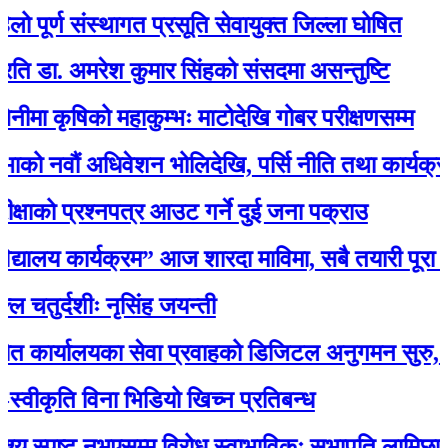
र्ण संस्थागत प्रसूति सेवायुक्त जिल्ला घोषित
. अमरेश कुमार सिंहको संसदमा असन्तुष्टि
ृषिको महाकुम्भः माटोदेखि गोबर परीक्षणसम्म
वौं अधिवेशन भोलिदेखि, पर्सि नीति तथा कार्यक्रम प्रस्
ो प्रश्नपत्र आउट गर्ने दुई जना पक्राउ
ालय कार्यक्रम” आज शारदा माविमा, सबै तयारी पूरा :अ
्दशीः नृसिंह जयन्ती
ालयका सेवा प्रवाहको डिजिटल अनुगमन सुरु, मन्त्री रावल
कृति विना भिडियो खिच्न प्रतिबन्ध
स्पष्ट नभएसम्म विरोध स्वाभाविकः सभापति लामिछाने