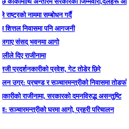
्कीमाथि अन्तरिम सरकारको जिम्मेवारी,दलहरू आक्रोशि
्रको नाममा सम्बोधन गर्दै
ित्तल निवासमा पनि आगजनी
ए संसद् भवनमा आगो
 दिए राजीनामा
रदर्शनकारीको प्रवेश, गेट तोडेर छिरे
्र: प्रचण्ड र सञ्चारमन्त्रीको निवासमा तोडफोड र
ीको राजीनामा, सरकारको दमनविरुद्ध असन्तुष्टि
्चारमन्त्रीको घरमा आगो, प्रहरी परिचालन