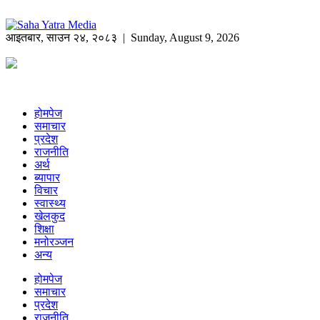
आइतबार
,
साउन
२४
,
२०८३
| Sunday, August 9, 2026
होमपेज
समाचार
प्रदेश
राजनीति
अर्थ
ब्यापार
विचार
स्वास्थ्य
खेलकुद
शिक्षा
मनोरञ्जन
अन्य
होमपेज
समाचार
प्रदेश
राजनीति