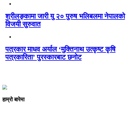
श्रीलङ्कामा जारी यु २० पुरुष भलिबलमा नेपालको
विजयी सुरुवात
पत्रकार माधव अर्याल ‘मुक्तिनाथ उत्कृष्ट कृषि
पत्रकारिता’ पुरस्कारबाट छनोट
हाम्रो बारेमा
कम्पनी रजिष्ट्ररको कार्यालय दर्ता न
: ३२५३७१ /०८०/०८१
सुचना तथा प्रसारण विभाग दर्ता न :
४८२४/०८०/०८१