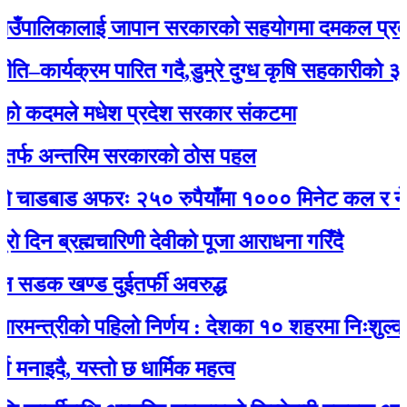
ँपालिकालाई जापान सरकारको सहयोगमा दमकल प्रदान : 
ार्यक्रम पारित गदै,डुम्रे दुग्ध कृषि सहकारीको ३२ औं 
कदमले मधेश प्रदेश सरकार संकटमा
 अन्तरिम सरकारको ठोस पहल
ाडबाड अफरः २५० रुपैयाँमा १००० मिनेट कल र नेट जड
 ब्रह्मचारिणी देवीको पूजा आराधना गरिँदै
क खण्ड दुईतर्फी अवरुद्ध
त्रीको पहिलो निर्णय : देशका १० शहरमा निःशुल्क वाईफ
ै, यस्तो छ धार्मिक महत्व