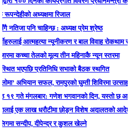
रा १०० दिनको कार्यप्रगति विवरण प्रधानमन्त्री कार्यालय
ेहीकाे अध्यक्षमा रिजाल
िजा पनि चाहिन्छ : अध्यक्ष प्रेम श्रेष्ठ
रुलाई आत्महत्या न्यूनीकरण र बाल विवाह रोकथाम सम्बन्ध
ा कच्चा तेलको मूल्य तीन महिनाकै न्यून स्तरमा
ित भएपछि प्रतिनिधि सभाको बैठक स्थगित
’ अभियान सफल, रामपुरको घुम्ती शिविरमा उत्साहजनक
े मंगलबार: गणेश भगवानकाे दिन, यस्ताे छ आजको 
ाई एक लाख धरौटीमा छोड्न विशेष अदालतको आदेश
सन्दीप, दीपेन्द्र र कुशल खेल्ने