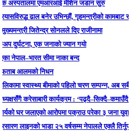
 अस्पतालमा एमआरआई मेशिन जडान सुरु
रुद्ध ढाल बनेर उभिन्छौं, गृहमन्त्रीको कामबाट सन्तुष्ट 
न्त्री जितेन्द्र सोनलले दिए राजीनामा
र्घटना, एक जनाकाे ज्यान गयाे
ेपाल–भारत सीमा नाका बन्द
ाब आलमको निधन
ामा स्वास्थ्य बीमाको पहिलो चरण सम्पन्न, अब सबै नागरि
षसँगै करेसाबारी कार्यक्रम : ‘पढ्दै–सिक्दै–कमाउँदै’ अभि
को घर जलाएको आरोपमा पक्राउ परेका ३ जना युवालाई प्
 लाइनको भाडा २५ वर्षसम्म नेपालले एक्‍लै तिर्नुपर्ने’ भ