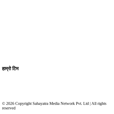
प्रेस काउन्सिल दर्ता न
.
मो ९८४७०९८७३६ र ९८६२२५९२६२
sahayatramedianetwork@gmail.com
………………
सहयात्रा मिडिया नेटवर्क प्रा.लि तानसेन ३ पाल्पा
शाखा कार्यालय , बुटवल -१३ वेलवास-रुपन्देही
हाम्रो टिम
सम्पादक / व्यवस्थापक :
जानका न्यौपाने
सह सम्पादक
: दिपक भट्टराई
संवादाता :
विवेक पन्थी
© 2026 Copyright Sahayatra Media Network Pvt. Ltd | All rights
reserved