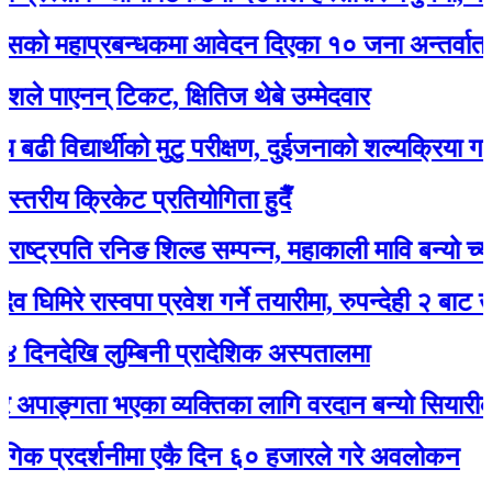
हाप्रबन्धकमा आवेदन दिएका १० जना अन्तर्वार्ताका ला
पाएनन् टिकट, क्षितिज थेबे उम्मेदवार
द्यार्थीको मुटु परीक्षण, दुईजनाको शल्यक्रिया गर्नुपर्ने
ीय क्रिकेट प्रतियोगिता हुदैँ
्रपति रनिङ शिल्ड सम्पन्न, महाकाली मावि बन्यो च्याम्पिय
रे रास्वपा प्रवेश गर्ने तयारीमा, रुपन्देही २ बाट उम्मेद्वार 
खि लुम्बिनी प्रादेशिक अस्पतालमा
ङ्गता भएका व्यक्तिका लागि वरदान बन्यो सियारीको घुम्त
्रदर्शनीमा एकै दिन ६० हजारले गरे अवलोकन