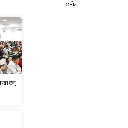
छनोट
यस्ता छन्