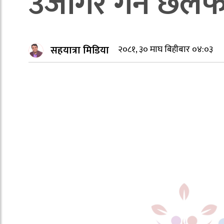
उजागर गर्न छल
सहयात्रा मिडिया
२०८१, ३० माघ बिहीबार ०४:०३