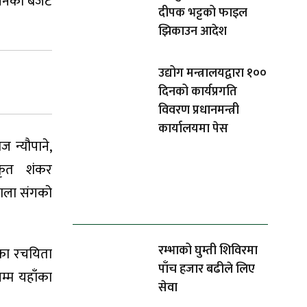
ेलनको बजेट
दीपक भट्टको फाइल
झिकाउन आदेश
उद्योग मन्त्रालयद्वारा १००
दिनको कार्यप्रगति
विवरण प्रधानमन्त्री
कार्यालयमा पेस
 न्यौपाने,
िकृत शंकर
वाला संगको
धेरैले पढेको
रम्भाको घुम्ती शिविरमा
णका रचयिता
पाँच हजार बढीले लिए
म्म यहाँका
सेवा