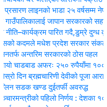
ारण लाइनको भाडा २५ वर्षसम्म नेपालले एक्‍ल
गाउँपालिकालाई जापान सरकारको सहयोगमा
ि–कार्यक्रम पारित गदै,डुम्रे दुग्ध कृषि
को कदमले मधेश प्रदेश सरकार संकटमा
र्फ अन्तरिम सरकारको ठोस पहल
े चाडबाड अफरः २५० रुपैयाँमा १००० मि
 दिन ब्रह्मचारिणी देवीको पूजा आराधना गरि
 सडक खण्ड दुईतर्फी अवरुद्ध
रमन्त्रीको पहिलो निर्णय : देशका १० शहर