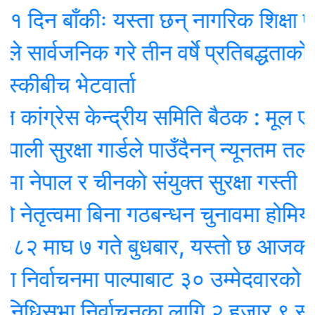
 बाँकीः यस्ता छन् नागरिक शिक्षा प्रवर्द्
वजनिक गरे तीन वर्षे प्रतिबद्धताको ‘रिपोर्ट
ीबीच भेटवार्ता
्रेस केन्द्रीय समिति बैठक : मूल एजेण्डा
सुरक्षा गार्डले पाउँदैनन् न्यूनतम तलब !
पाल र चीनकाे संयुक्त सुरक्षा गस्ती
त्वमा बिना गठबन्धन चुनावमा होमियो काँग्
घ ७ गते बुधबार, यस्ताे छ आजको राश
वाचनमा पाल्पाबाट ३० उम्मेदवारको उम्मेदवा
सभा निर्वाचनका लागि २ हजार ९ सय २५ उ