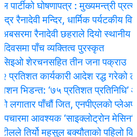
्टीको घोषणापत्र : मुख्यमन्त्री प्रत्यक्ष न
ैनादेवी मन्दिर, धार्मिक पर्यटकीय विकासमा ज
सरमा रैनादेवी छहराले दियो स्थानीय बिदा
ा पाँच व्यक्तित्व पुरस्कृत
िइओ शेरचनसहित तीन जना पक्राउ
िशत कार्यकारी आदेश रद्ध गरेको ट्रम्पको
 भिडन्त: ‘७५ प्रतिशत प्रतिनिधि’ ओली पक
ातार पाँचौं जित, एनपीएलकाे प्लेअफमा स्
मा आवश्यक ‘साइक्लोट्रोन मेसिन’ ल्याउन 
े तिर्यो महसुल बक्यौताको पहिलो किस्ता