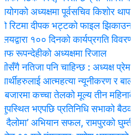
को अध्यक्षमा पूर्वसचिव किशोर थापा नियुक
 रिटमा दीपक भट्टको फाइल झिकाउन आदे
द्वारा १०० दिनको कार्यप्रगति विवरण प्रधा
पन्देहीकाे अध्यक्षमा रिजाल
 नतिजा पनि चाहिन्छ : अध्यक्ष प्रेम श्रेष्ठ
्थीहरुलाई आत्महत्या न्यूनीकरण र बाल विव
जारमा कच्चा तेलको मूल्य तीन महिनाकै न्यून
स्थित भएपछि प्रतिनिधि सभाको बैठक स्थग
ोमा’ अभियान सफल, रामपुरको घुम्ती शि