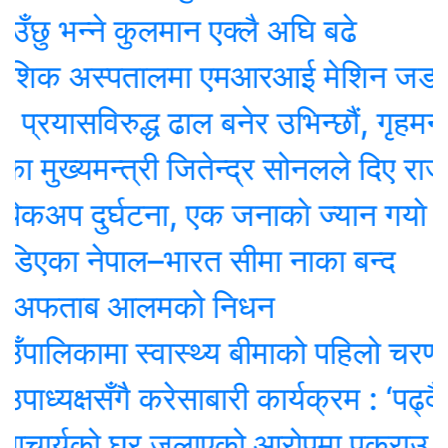
भन्ने कुलमान एक्लै अघि बढे
शिक अस्पतालमा एमआरआई मेशिन जडान सुर
ासविरुद्ध ढाल बनेर उभिन्छौं, गृहमन्त्रीक
ख्यमन्त्री जितेन्द्र सोनलले दिए राजीनामा
 दुर्घटना, एक जनाकाे ज्यान गयाे
ा नेपाल–भारत सीमा नाका बन्द
अफताब आलमको निधन
लिकामा स्वास्थ्य बीमाको पहिलो चरण सम्प
यक्षसँगै करेसाबारी कार्यक्रम : ‘पढ्दै–सि
ार्यको घर जलाएको आरोपमा पक्राउ परेका 