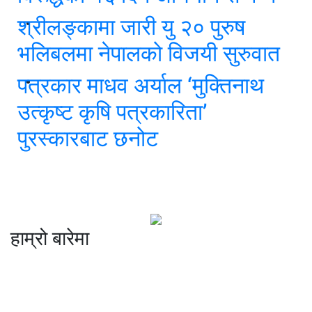
श्रीलङ्कामा जारी यु २० पुरुष
भलिबलमा नेपालको विजयी सुरुवात
पत्रकार माधव अर्याल ‘मुक्तिनाथ
उत्कृष्ट कृषि पत्रकारिता’
पुरस्कारबाट छनोट
हाम्रो बारेमा
कम्पनी रजिष्ट्ररको कार्यालय दर्ता न
: ३२५३७१ /०८०/०८१
सुचना तथा प्रसारण विभाग दर्ता न :
४८२४/०८०/०८१