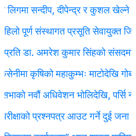
ा सन्दीप, दीपेन्द्र र कुशल खेल्ने
पूर्ण संस्थागत प्रसूति सेवायुक्त जिल्ला घ
डा. अमरेश कुमार सिंहको संसदमा असन्तुष
 कृषिको महाकुम्भः माटोदेखि गोबर परीक्
 नवौं अधिवेशन भोलिदेखि, पर्सि नीति तथा 
ाको प्रश्नपत्र आउट गर्ने दुई जना पक्राउ