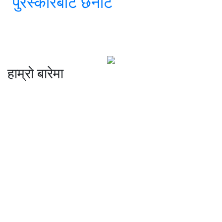
पुरस्कारबाट छनोट
हाम्रो बारेमा
कम्पनी रजिष्ट्ररको कार्यालय दर्ता न
: ३२५३७१ /०८०/०८१
सुचना तथा प्रसारण विभाग दर्ता न :
४८२४/०८०/०८१
प्रेस काउन्सिल दर्ता न
.
मो ९८४७०९८७३६ र ९८६२२५९२६२
sahayatramedianetwork@gmail.com
………………
सहयात्रा मिडिया नेटवर्क प्रा.लि तानसेन ३ पाल्पा
शाखा कार्यालय , बुटवल -१३ वेलवास-रुपन्देही