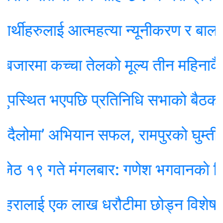
थीहरुलाई आत्महत्या न्यूनीकरण र बाल विवा
ारमा कच्चा तेलको मूल्य तीन महिनाकै न्यून 
्थित भएपछि प्रतिनिधि सभाको बैठक स्थगि
मा’ अभियान सफल, रामपुरको घुम्ती शिव
गते मंगलबार: गणेश भगवानकाे दिन, य
ालाई एक लाख धरौटीमा छोड्न विशेष अदा