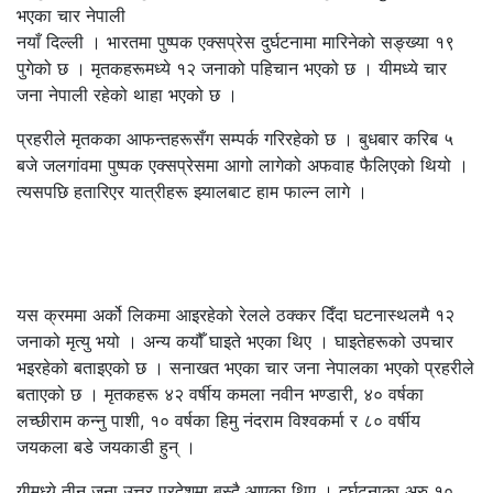
नयाँ दिल्ली । भारतमा पुष्पक एक्सप्रेस दुर्घटनामा मारिनेको सङ्ख्या १९
पुगेको छ । मृतकहरूमध्ये १२ जनाको पहिचान भएको छ । यीमध्ये चार
जना नेपाली रहेको थाहा भएको छ ।
प्रहरीले मृतकका आफन्तहरूसँग सम्पर्क गरिरहेको छ । बुधबार करिब ५
बजे जलगांवमा पुष्पक एक्सप्रेसमा आगो लागेको अफवाह फैलिएको थियो ।
त्यसपछि हतारिएर यात्रीहरू झ्यालबाट हाम फाल्न लागे ।
यस क्रममा अर्को लिकमा आइरहेको रेलले ठक्कर दिँदा घटनास्थलमै १२
जनाको मृत्यु भयो । अन्य कयौँ घाइते भएका थिए । घाइतेहरूको उपचार
भइरहेको बताइएको छ । सनाखत भएका चार जना नेपालका भएको प्रहरीले
बताएको छ । मृतकहरू ४२ वर्षीय कमला नवीन भण्डारी, ४० वर्षका
लच्छीराम कन्नु पाशी, १० वर्षका हिमु नंदराम विश्वकर्मा र ८० वर्षीय
जयकला बडे जयकाडी हुन् ।
यीमध्ये तीन जना उत्तर प्रदेशमा बस्दै आएका थिए । दुर्घटनाका अरु १०