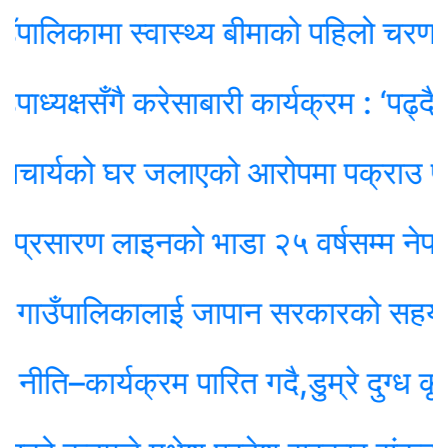
िकामा स्वास्थ्य बीमाको पहिलो चरण सम्पन
क्षसँगै करेसाबारी कार्यक्रम : ‘पढ्दै–सिक्
र्यको घर जलाएको आरोपमा पक्राउ परेका ३
रण लाइनको भाडा २५ वर्षसम्म नेपालले एक्‍लै
ाउँपालिकालाई जापान सरकारको सहयोगमा 
–कार्यक्रम पारित गदै,डुम्रे दुग्ध कृषि 