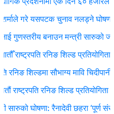
 प्रदर्शनीमा एकै दिन ६० हजारले गरे 
ाले गरे यसपटक चुनाव नलड्ने घोषणा
 गुणस्तरीय बनाउन मन्त्री सारुको जोड
राष्ट्रपति रनिङ शिल्ड प्रतियोगिता सुरु 
निङ शिल्डमा सौभाग्य मावि चिदीपानी च्याम्प
ष्ट्रपति रनिङ शिल्ड प्रतियोगिता सुरु
ारुको घोषणा: रैनादेवी छहरा ‘पूर्ण संस्थागत 