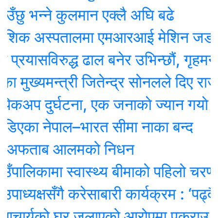
भन्ने कुलमान एक्लै अघि बढे
ेशिक अस्पतालमा एमआरआई मेशिन जडान सुर
यासविरुद्ध ढाल बनेर उभिन्छौं, गृहमन्त्रीक
ख्यमन्त्री जितेन्द्र सोनलले दिए राजीनामा
प दुर्घटना, एक जनाकाे ज्यान गयाे
का नेपाल–भारत सीमा नाका बन्द
 अफताब आलमको निधन
ालिकामा स्वास्थ्य बीमाको पहिलो चरण सम्प
्यक्षसँगै करेसाबारी कार्यक्रम : ‘पढ्दै–सि
ार्यको घर जलाएको आरोपमा पक्राउ परेका 