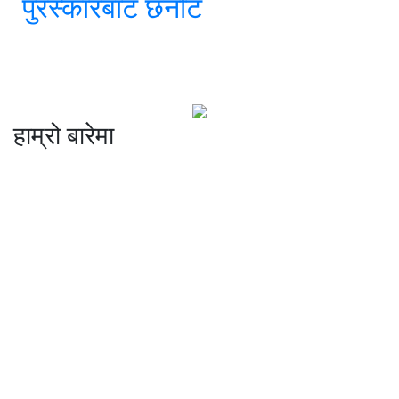
पुरस्कारबाट छनोट
हाम्रो बारेमा
कम्पनी रजिष्ट्ररको कार्यालय दर्ता न
: ३२५३७१ /०८०/०८१
सुचना तथा प्रसारण विभाग दर्ता न :
४८२४/०८०/०८१
प्रेस काउन्सिल दर्ता न
.
मो ९८४७०९८७३६ र ९८६२२५९२६२
sahayatramedianetwork@gmail.com
………………
सहयात्रा मिडिया नेटवर्क प्रा.लि तानसेन ३ पाल्पा
शाखा कार्यालय , बुटवल -१३ वेलवास-रुपन्देही