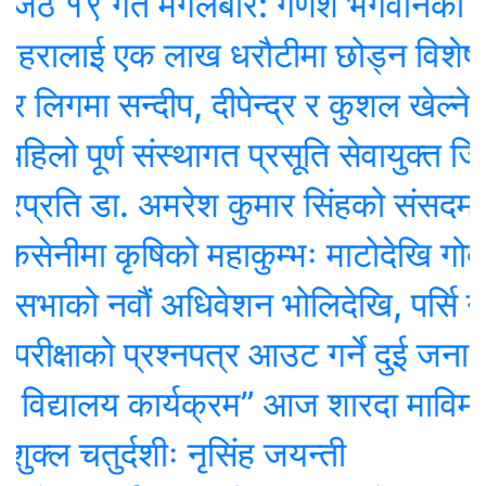
९ गते मंगलबार: गणेश भगवानकाे दिन, 
रालाई एक लाख धरौटीमा छोड्न विशेष अ
गमा सन्दीप, दीपेन्द्र र कुशल खेल्ने
ो पूर्ण संस्थागत प्रसूति सेवायुक्त जिल्ला 
ि डा. अमरेश कुमार सिंहको संसदमा असन्त
मा कृषिको महाकुम्भः माटोदेखि गोबर परीक
ो नवौं अधिवेशन भोलिदेखि, पर्सि नीति तथ
्षाको प्रश्नपत्र आउट गर्ने दुई जना पक्र
िद्यालय कार्यक्रम” आज शारदा माविमा, स
चतुर्दशीः नृसिंह जयन्ती