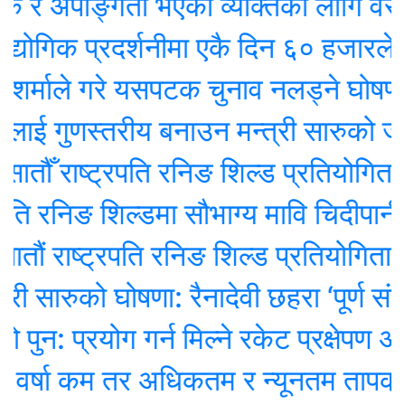
 अपाङ्गता भएका व्यक्तिका लागि वरदान बन
िक प्रदर्शनीमा एकै दिन ६० हजारले गरे
माले गरे यसपटक चुनाव नलड्ने घोषणा
ई गुणस्तरीय बनाउन मन्त्री सारुको जोड
ँ राष्ट्रपति रनिङ शिल्ड प्रतियोगिता सुरु
 रनिङ शिल्डमा सौभाग्य मावि चिदीपानी च्याम
राष्ट्रपति रनिङ शिल्ड प्रतियोगिता सुरु
सारुको घोषणा: रैनादेवी छहरा ‘पूर्ण संस्थागत
 प्रयोग गर्न मिल्ने रकेट प्रक्षेपण असफल:
षा कम तर अधिकतम र न्यूनतम तापक्रम बढी