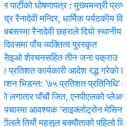
्टीको घोषणापत्र : मुख्यमन्त्री प्रत्यक्ष न
ैनादेवी मन्दिर, धार्मिक पर्यटकीय विकासमा ज
सरमा रैनादेवी छहराले दियो स्थानीय बिदा
ा पाँच व्यक्तित्व पुरस्कृत
िइओ शेरचनसहित तीन जना पक्राउ
तिशत कार्यकारी आदेश रद्ध गरेको ट्रम्पक
 भिडन्त: ‘७५ प्रतिशत प्रतिनिधि’ ओली पक
गातार पाँचौं जित, एनपीएलकाे प्लेअफमा स्
रमा आवश्यक ‘साइक्लोट्रोन मेसिन’ ल्याउन
ले तिर्यो महसुल बक्यौताको पहिलो किस्ता