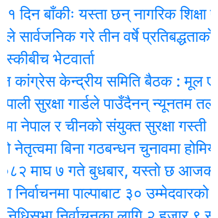
न बाँकीः यस्ता छन् नागरिक शिक्षा प्रवर्द
्वजनिक गरे तीन वर्षे प्रतिबद्धताको ‘रिपोर्ट
ीबीच भेटवार्ता
्रेस केन्द्रीय समिति बैठक : मूल एजेण्डा
सुरक्षा गार्डले पाउँदैनन् न्यूनतम तलब !
पाल र चीनकाे संयुक्त सुरक्षा गस्ती
त्वमा बिना गठबन्धन चुनावमा होमियो काँग
ाघ ७ गते बुधबार, यस्ताे छ आजको रा
्वाचनमा पाल्पाबाट ३० उम्मेदवारको उम्मेदवा
सभा निर्वाचनका लागि २ हजार ९ सय २५ उ