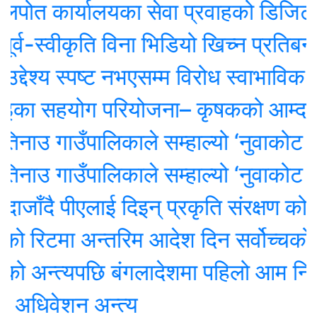
ार्यालयका सेवा प्रवाहको डिजिटल अनुगमन स
स्वीकृति विना भिडियो खिच्न प्रतिबन्ध
श्य स्पष्ट नभएसम्म विरोध स्वाभाविकः सभा
 सहयोग परियोजना– कृषकको आम्दानी र 
उ गाउँपालिकाले सम्हाल्यो ‘नुवाकोट सांस्
उ गाउँपालिकाले सम्हाल्यो ‘नुवाकोट सांस्
दै पीएलाई दिइन् प्रकृति संरक्षण कोषको अध
िटमा अन्तरिम आदेश दिन सर्वोच्चको अस्
अन्त्यपछि बंगलादेशमा पहिलो आम निर्वा
िवेशन अन्त्य