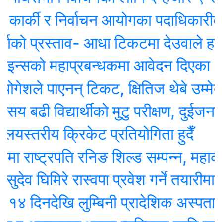
ार्की र निर्वाचन आयोगका पदाधिकारीबीच छ
प्रस्ताव- आधा टिकटमा देउवाले हस्ताक्षर गर
को महाप्रबन्धकमा आवेदन दिएका १० जना अ
शले पाएनन् टिकट, क्षितिज थेबे उम्मेदवार
ढी विद्यार्थीको मुटु परीक्षण, दुईजनाको शल्य
स्तरीय क्रिकेट प्रतियोगिता हुदैँ
राष्ट्रपति रनिङ शिल्ड सम्पन्न, महाकाली मा
 घिमिरे रास्वपा प्रवेश गर्ने तयारीमा, रुपन्दे
नदेखि लुम्बिनी प्रादेशिक अस्पतालमा