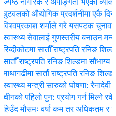
ष्ठ नागरिक र अपाङ्गता भएका व्यक्तिका ला
लको औद्योगिक प्रदर्शनीमा एकै दिन ६०
वप्रकाश शर्माले गरे यसपटक चुनाव नलड्न
स्थ्य सेवालाई गुणस्तरीय बनाउन मन्त्री स
दीकोटमा सातौँ राष्ट्रपति रनिङ शिल्ड प्रत
 राष्ट्रपति रनिङ शिल्डमा सौभाग्य मावि चि
गढीमा सातौं राष्ट्रपति रनिङ शिल्ड प्रतिय
्थ्य मन्त्री सारुको घोषणा: रैनादेवी छहरा ‘प
 पहिलो पुन: प्रयोग गर्न मिल्ने रकेट प्रक
द मौसमः वर्षा कम तर अधिकतम र न्यूनतम 