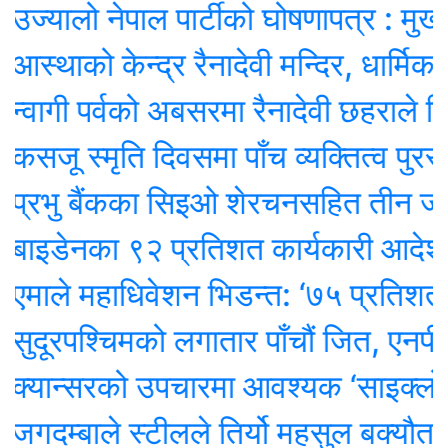
लो नेपाल पार्टीको घोषणापत्र : मुख्यमन्त्र
को केन्द्र रैनादेवी मन्दिर, धार्मिक पर्यट
गी पर्वको अबसरमा रैनादेवी छहराले दियो स्
स्मृति दिवसमा पाँच व्यक्तित्व पुरस्कृत
ु बैंकका सिइओ शेरचनसहित तीन जना पक्
ेनका ९२ प्रतिशत कार्यकारी आदेश रद्ध गर
े महाधिवेशन भिडन्त: ‘७५ प्रतिशत प्रतिन
रपश्चिमको लगातार पाँचौं जित, एनपीएलकाे 
न्सरको उपचारमा आवश्यक ‘साइक्लोट्रोन मे
्बाले स्टीलले तिर्यो महसुल बक्यौताको प