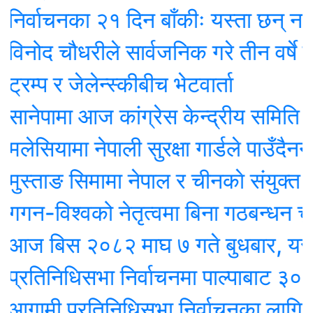
ाचनका २१ दिन बाँकीः यस्ता छन् नागरिक शिक
 चौधरीले सार्वजनिक गरे तीन वर्षे प्रतिबद्ध
प र जेलेन्स्कीबीच भेटवार्ता
पामा आज कांग्रेस केन्द्रीय समिति बैठक : 
यामा नेपाली सुरक्षा गार्डले पाउँदैनन् न्य
ाङ सिमामा नेपाल र चीनकाे संयुक्त सुरक्षा 
विश्वको नेतृत्वमा बिना गठबन्धन चुनावमा 
िस २०८२ माघ ७ गते बुधबार, यस्ताे 
निधिसभा निर्वाचनमा पाल्पाबाट ३० उम्मेदवा
ी प्रतिनिधिसभा निर्वाचनका लागि २ हजा