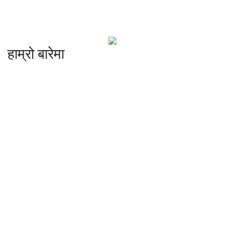
हाम्रो बारेमा
कम्पनी रजिष्ट्ररको कार्यालय दर्ता न
: ३२५३७१ /०८०/०८१
सुचना तथा प्रसारण विभाग दर्ता न :
४८२४/०८०/०८१
प्रेस काउन्सिल दर्ता न
.
मो ९८४७०९८७३६ र ९८६२२५९२६२
sahayatramedianetwork@gmail.com
………………
सहयात्रा मिडिया नेटवर्क प्रा.लि तानसेन ३ पाल्पा
शाखा कार्यालय , बुटवल -१३ वेलवास-रुपन्देही