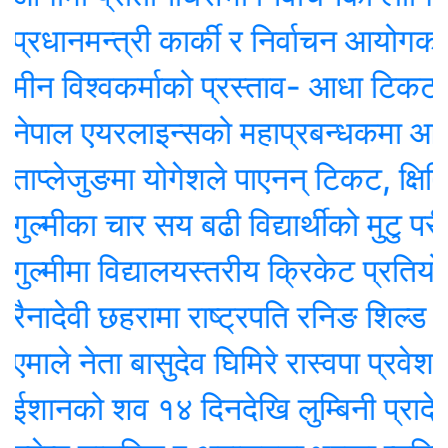
ानमन्त्री कार्की र निर्वाचन आयोगका पदा
िश्वकर्माको प्रस्ताव- आधा टिकटमा देउवाले 
ल एयरलाइन्सको महाप्रबन्धकमा आवेदन दिए
ेजुङमा योगेशले पाएनन् टिकट, क्षितिज थेबे
ीका चार सय बढी विद्यार्थीको मुटु परीक्षण, द
ीमा विद्यालयस्तरीय क्रिकेट प्रतियोगिता हुद
ेवी छहरामा राष्ट्रपति रनिङ शिल्ड सम्पन्न
 नेता बासुदेव घिमिरे रास्वपा प्रवेश गर्ने तया
को शव १४ दिनदेखि लुम्बिनी प्रादेशिक 