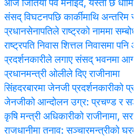
ितिया पर्व मनाइदै, यस्तो छ धार्मिक महत्
् विघटनपछि कार्कीमाथि अन्तरिम सरकार
नसेनापतिले राष्ट्रको नाममा सम्बोधन गर्दै
ट्रपति निवास शित्तल निवासमा पनि आगजन
र्शनकारीले लगाए संसद् भवनमा आगो
ानमन्त्री ओलीले दिए राजीनामा
दरबारमा जेनजी प्रदर्शनकारीको प्रवेश, गे
ीको आन्दोलन उग्र: प्रचण्ड र सञ्चारम
 मन्त्री अधिकारीको राजीनामा, सरकारको द
ानीमा तनाव: सञ्चारमन्त्रीको घरमा आगो