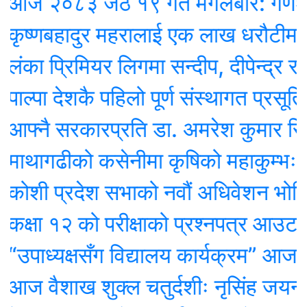
०८३ जेठ १९ गते मंगलबार: गणेश भगवा
णबहादुर महरालाई एक लाख धरौटीमा छोड
प्रिमियर लिगमा सन्दीप, दीपेन्द्र र कुशल 
ा देशकै पहिलो पूर्ण संस्थागत प्रसूति सेवा
ै सरकारप्रति डा. अमरेश कुमार सिंहको स
गढीको कसेनीमा कृषिको महाकुम्भः माटोदेख
 प्रदेश सभाको नवौं अधिवेशन भोलिदेखि, पर
ा १२ को परीक्षाको प्रश्नपत्र आउट गर्ने द
ध्यक्षसँग विद्यालय कार्यक्रम” आज शारद
ैशाख शुक्ल चतुर्दशीः नृसिंह जयन्ती