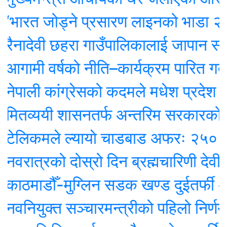
 जोड्ने प्रसारण लाइनको भाडा २५ वर्षसम्म 
देवी छहरा गाउँपालिकालाई जापान सरका
ी वर्षको नीति–कार्यक्रम पारित गदै,डुम्र
ली कांग्रेसको कदमले मधेश प्रदेश सरका
्ययी शासनतर्फ अन्तरिम सरकारको ठोस 
कमले ल्यायाे चाडबाड अफरः २५० रुपैयाँ
त्रको दोस्रो दिन ब्रह्मचारिणी देवीको पूज
ाडौँ-मुग्लिन सडक खण्ड दुईतर्फी अवरुद्ध
युक्त सञ्चारमन्त्रीको पहिलो निर्णय : द