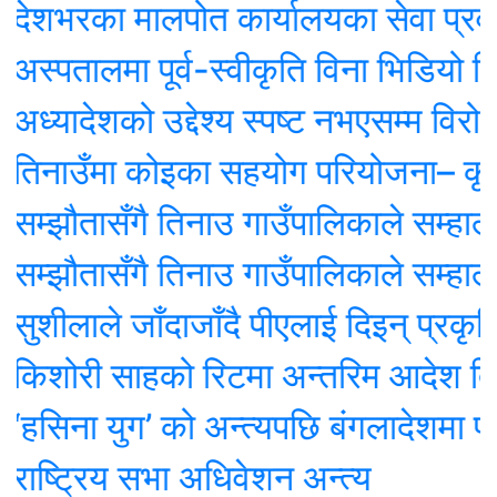
रका मालपोत कार्यालयका सेवा प्रवाहको डिजि
ालमा पूर्व-स्वीकृति विना भिडियो खिच्न प
ादेशको उद्देश्य स्पष्ट नभएसम्म विरोध स्
उँमा कोइका सहयोग परियोजना– कृषकको 
ौतासँगै तिनाउ गाउँपालिकाले सम्हाल्यो ‘न
ौतासँगै तिनाउ गाउँपालिकाले सम्हाल्यो ‘न
ाले जाँदाजाँदै पीएलाई दिइन् प्रकृति संरक
री साहको रिटमा अन्तरिम आदेश दिन सर्
ना युग’ को अन्त्यपछि बंगलादेशमा पहिलो
ट्रिय सभा अधिवेशन अन्त्य