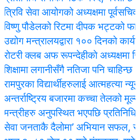
वि सेवा आयोगको अध्यक्षमा पूर्वसचिव किशोर
णु पौडेलको रिटमा दीपक भट्टको फाइल 
ग मन्त्रालयद्वारा १०० दिनको कार्यप्रगति
ी क्लब अफ रूपन्देहीकाे अध्यक्षमा रिजाल
ामा लगानीसँगै नतिजा पनि चाहिन्छ : अध्यक्ष प
ुरका विद्यार्थीहरुलाई आत्महत्या न्यूनीक
्राष्ट्रिय बजारमा कच्चा तेलको मूल्य तीन 
्रीहरु अनुपस्थित भएपछि प्रतिनिधि सभाक
 जनताकै दैलोमा’ अभियान सफल, रामपुरक