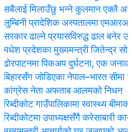
ाई मिलाउँछु भन्ने कुलमान एक्लै अघि बढे
बिनी प्रादेशिक अस्पतालमा एमआरआई मेशि
 ढाल्ने प्रयासविरुद्ध ढाल बनेर उभिन्छौं,
 प्रदेशका मुख्यमन्त्री जितेन्द्र सोनलले 
पाटनमा पिकअप दुर्घटना, एक जनाकाे ज्यान
रसँग जोडिएका नेपाल–भारत सीमा नाका बन
्रेस नेता अफताब आलमको निधन
दीकोट गाउँपालिकामा स्वास्थ्य बीमाको पहि
ीकोटमा उपाध्यक्षसँगै करेसाबारी कार्यक्रम
यमन्त्री आचार्यको घर जलाएको आरोपमा पक