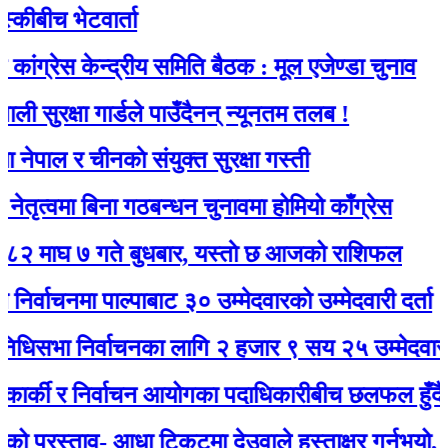
ीच भेटवार्ता
ेस केन्द्रीय समिति बैठक : मूल एजेण्डा चुनाव
रक्षा गार्डले पाउँदैनन् न्यूनतम तलब !
ल र चीनकाे संयुक्त सुरक्षा गस्ती
वमा बिना गठबन्धन चुनावमा होमियो काँग्रेस
 ७ गते बुधबार, यस्ताे छ आजको राशिफल
चनमा पाल्पाबाट ३० उम्मेदवारको उम्मेदवारी दर्ता
ा निर्वाचनका लागि २ हजार ९ सय २५ उम्मेदवारले मनो
्की र निर्वाचन आयोगका पदाधिकारीबीच छलफल हुँदै
रस्ताव- आधा टिकटमा देउवाले हस्ताक्षर गर्नुभयो, बाँकी गग