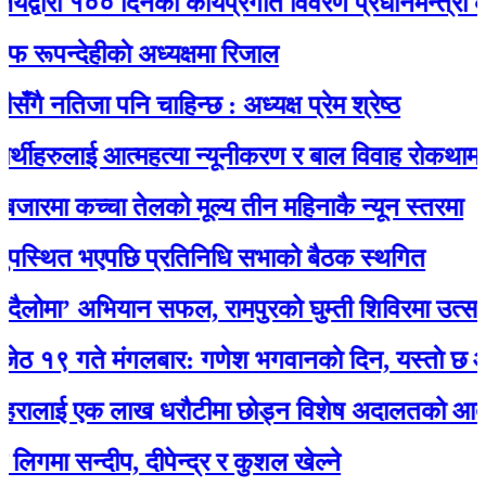
वारा १०० दिनको कार्यप्रगति विवरण प्रधानमन्त्री कार्याल
्देहीकाे अध्यक्षमा रिजाल
नतिजा पनि चाहिन्छ : अध्यक्ष प्रेम श्रेष्ठ
ीहरुलाई आत्महत्या न्यूनीकरण र बाल विवाह रोकथाम सम्बन
रमा कच्चा तेलको मूल्य तीन महिनाकै न्यून स्तरमा
थित भएपछि प्रतिनिधि सभाको बैठक स्थगित
मा’ अभियान सफल, रामपुरको घुम्ती शिविरमा उत्साहज
गते मंगलबार: गणेश भगवानकाे दिन, यस्ताे छ आजक
लाई एक लाख धरौटीमा छोड्न विशेष अदालतको आदेश
 सन्दीप, दीपेन्द्र र कुशल खेल्ने