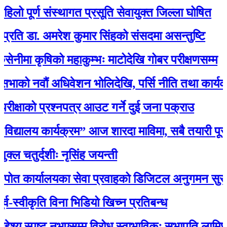
पूर्ण संस्थागत प्रसूति सेवायुक्त जिल्ला घोषित
डा. अमरेश कुमार सिंहको संसदमा असन्तुष्टि
 कृषिको महाकुम्भः माटोदेखि गोबर परीक्षणसम्म
नवौं अधिवेशन भोलिदेखि, पर्सि नीति तथा कार्यक्रम प्र
ाको प्रश्नपत्र आउट गर्ने दुई जना पक्राउ
्यालय कार्यक्रम” आज शारदा माविमा, सबै तयारी पूरा 
ुर्दशीः नृसिंह जयन्ती
्यालयका सेवा प्रवाहको डिजिटल अनुगमन सुरु, मन्त्री रा
वीकृति विना भिडियो खिच्न प्रतिबन्ध
य स्पष्ट नभएसम्म विरोध स्वाभाविकः सभापति लामिछाने