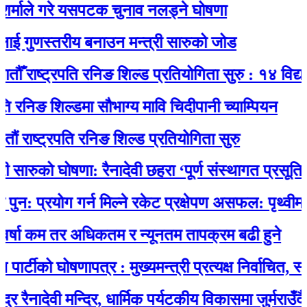
ले गरे यसपटक चुनाव नलड्ने घोषणा
गुणस्तरीय बनाउन मन्त्री सारुको जोड
राष्ट्रपति रनिङ शिल्ड प्रतियोगिता सुरु : १४ विद्यालयक
िङ शिल्डमा सौभाग्य मावि चिदीपानी च्याम्पियन
ष्ट्रपति रनिङ शिल्ड प्रतियोगिता सुरु
ारुको घोषणा: रैनादेवी छहरा ‘पूर्ण संस्थागत प्रसूति सेवायु
्रयोग गर्न मिल्ने रकेट प्रक्षेपण असफल: पृथ्वीमा फर्कन
 कम तर अधिकतम र न्यूनतम तापक्रम बढी हुने
ीको घोषणापत्र : मुख्यमन्त्री प्रत्यक्ष निर्वाचित, स्थानी
ादेवी मन्दिर, धार्मिक पर्यटकीय विकासमा जुर्मराउँदै