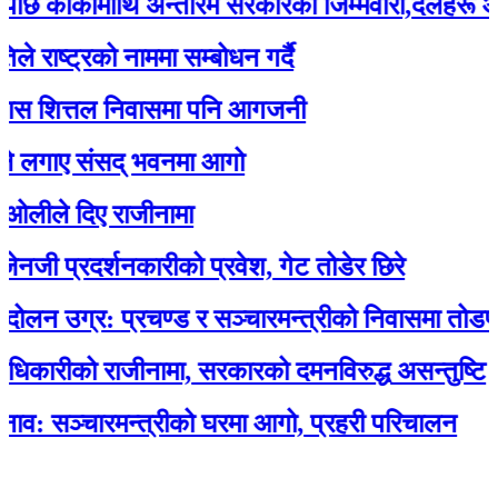
ार्कीमाथि अन्तरिम सरकारको जिम्मेवारी,दलहरू आक्रो
्ट्रको नाममा सम्बोधन गर्दै
 शित्तल निवासमा पनि आगजनी
गाए संसद् भवनमा आगो
े दिए राजीनामा
प्रदर्शनकारीको प्रवेश, गेट तोडेर छिरे
उग्र: प्रचण्ड र सञ्चारमन्त्रीको निवासमा तोडफोड 
ारीको राजीनामा, सरकारको दमनविरुद्ध असन्तुष्टि
ञ्चारमन्त्रीको घरमा आगो, प्रहरी परिचालन