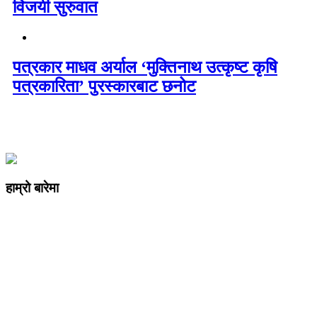
विजयी सुरुवात
पत्रकार माधव अर्याल ‘मुक्तिनाथ उत्कृष्ट कृषि
पत्रकारिता’ पुरस्कारबाट छनोट
हाम्रो बारेमा
कम्पनी रजिष्ट्ररको कार्यालय दर्ता न
: ३२५३७१ /०८०/०८१
सुचना तथा प्रसारण विभाग दर्ता न :
४८२४/०८०/०८१
प्रेस काउन्सिल दर्ता न
.
मो ९८४७०९८७३६ र ९८६२२५९२६२