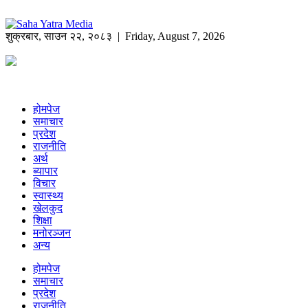
शुक्रबार
,
साउन
२२
,
२०८३
| Friday, August 7, 2026
होमपेज
समाचार
प्रदेश
राजनीति
अर्थ
ब्यापार
विचार
स्वास्थ्य
खेलकुद
शिक्षा
मनोरञ्जन
अन्य
होमपेज
समाचार
प्रदेश
राजनीति