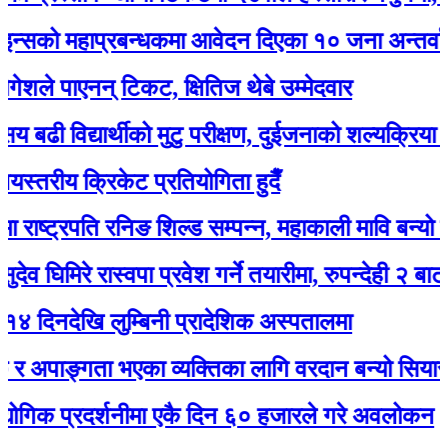
 महाप्रबन्धकमा आवेदन दिएका १० जना अन्तर्वार्ताका 
े पाएनन् टिकट, क्षितिज थेबे उम्मेदवार
विद्यार्थीको मुटु परीक्षण, दुईजनाको शल्यक्रिया गर्नुपर्ने
रीय क्रिकेट प्रतियोगिता हुदैँ
्ट्रपति रनिङ शिल्ड सम्पन्न, महाकाली मावि बन्यो च्याम्प
मिरे रास्वपा प्रवेश गर्ने तयारीमा, रुपन्देही २ बाट उम्मेद्वा
देखि लुम्बिनी प्रादेशिक अस्पतालमा
पाङ्गता भएका व्यक्तिका लागि वरदान बन्यो सियारीको घुम
 प्रदर्शनीमा एकै दिन ६० हजारले गरे अवलोकन