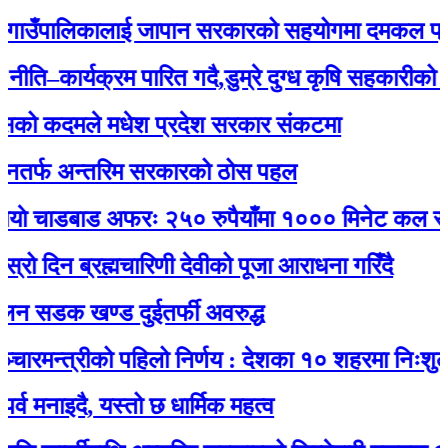
उँपालिकालाई जापान सरकारको सहयोगमा दमकल प्रदान 
कार्यक्रम पारित गदै,डुम्रे दुग्ध कृषि सहकारीको ३२ औं
ो कदमले मधेश प्रदेश सरकार संकटमा
फ अन्तरिम सरकारको ठोस पहल
 चाडबाड अफरः २५० रुपैयाँमा १००० मिनेट कल र नेट ज
िन ब्रह्मचारिणी देवीको पूजा आराधना गरिँदै
सडक खण्ड दुईतर्फी अवरुद्ध
न्त्रीको पहिलो निर्णय : देशका १० शहरमा निःशुल्क वा
इदै, यस्तो छ धार्मिक महत्व