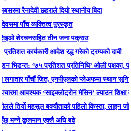
मा रैनादेवी छहराले दियो स्थानीय बिदा
पाँच व्यक्तित्व पुरस्कृत
ओ शेरचनसहित तीन जना पक्राउ
शत कार्यकारी आदेश रद्ध गरेको ट्रम्पको दाबी
िडन्त: ‘७५ प्रतिशत प्रतिनिधि’ ओली पक्षका, पोखरेलक
तार पाँचौं जित, एनपीएलकाे प्लेअफमा स्थान सुनिश्चित
ा आवश्यक ‘साइक्लोट्रोन मेसिन’ ल्याउन शिक्षा मन्त्र
 तिर्यो महसुल बक्यौताको पहिलो किस्ता, लाइन जोडियो
्ने कुलमान एक्लै अघि बढे