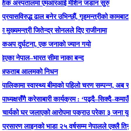
िक अस्पतालमा एमआरआई मेशिन जडान सुरु
विरुद्ध ढाल बनेर उभिन्छौं, गृहमन्त्रीको कामबाट सन्तुष्
यमन्त्री जितेन्द्र सोनलले दिए राजीनामा
दुर्घटना, एक जनाकाे ज्यान गयाे
 नेपाल–भारत सीमा नाका बन्द
फताब आलमको निधन
कामा स्वास्थ्य बीमाको पहिलो चरण सम्पन्न, अब सबै नाग
क्षसँगै करेसाबारी कार्यक्रम : ‘पढ्दै–सिक्दै–कमाउँदै’ अ
्यको घर जलाएको आरोपमा पक्राउ परेका ३ जना युवालाई 
रण लाइनको भाडा २५ वर्षसम्म नेपालले एक्‍लै तिर्नुपर्ने’