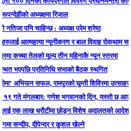
ा १०० दिनको कार्यप्रगति विवरण प्रधानमन्त्री कार्यालयमा
हीकाे अध्यक्षमा रिजाल
ा पनि चाहिन्छ : अध्यक्ष प्रेम श्रेष्ठ
ुलाई आत्महत्या न्यूनीकरण र बाल विवाह रोकथाम सम्बन्धी
 कच्चा तेलको मूल्य तीन महिनाकै न्यून स्तरमा
 भएपछि प्रतिनिधि सभाको बैठक स्थगित
 अभियान सफल, रामपुरको घुम्ती शिविरमा उत्साहजनक 
 मंगलबार: गणेश भगवानकाे दिन, यस्ताे छ आजको र
 एक लाख धरौटीमा छोड्न विशेष अदालतको आदेश
्दीप, दीपेन्द्र र कुशल खेल्ने