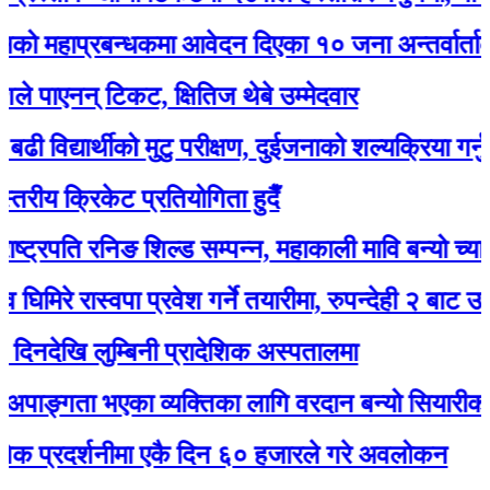
ाप्रबन्धकमा आवेदन दिएका १० जना अन्तर्वार्ताका लाग
एनन् टिकट, क्षितिज थेबे उम्मेदवार
्यार्थीको मुटु परीक्षण, दुईजनाको शल्यक्रिया गर्नुपर्ने
 क्रिकेट प्रतियोगिता हुदैँ
रपति रनिङ शिल्ड सम्पन्न, महाकाली मावि बन्यो च्याम्पियन
े रास्वपा प्रवेश गर्ने तयारीमा, रुपन्देही २ बाट उम्मेद्वार ह
ि लुम्बिनी प्रादेशिक अस्पतालमा
्गता भएका व्यक्तिका लागि वरदान बन्यो सियारीको घुम्ती
रदर्शनीमा एकै दिन ६० हजारले गरे अवलोकन