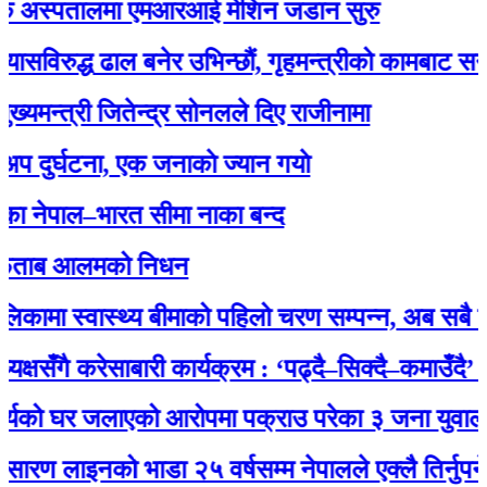
अस्पतालमा एमआरआई मेशिन जडान सुरु
ुद्ध ढाल बनेर उभिन्छौं, गृहमन्त्रीको कामबाट सन्तुष्ट छ
्त्री जितेन्द्र सोनलले दिए राजीनामा
्घटना, एक जनाकाे ज्यान गयाे
पाल–भारत सीमा नाका बन्द
ब आलमको निधन
ा स्वास्थ्य बीमाको पहिलो चरण सम्पन्न, अब सबै नागरिक
ँगै करेसाबारी कार्यक्रम : ‘पढ्दै–सिक्दै–कमाउँदै’ अभिया
ो घर जलाएको आरोपमा पक्राउ परेका ३ जना युवालाई प्र
ाइनको भाडा २५ वर्षसम्म नेपालले एक्‍लै तिर्नुपर्ने’ भन