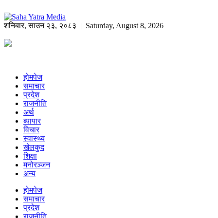
शनिबार
,
साउन
२३
,
२०८३
| Saturday, August 8, 2026
होमपेज
समाचार
प्रदेश
राजनीति
अर्थ
ब्यापार
विचार
स्वास्थ्य
खेलकुद
शिक्षा
मनोरञ्जन
अन्य
होमपेज
समाचार
प्रदेश
राजनीति