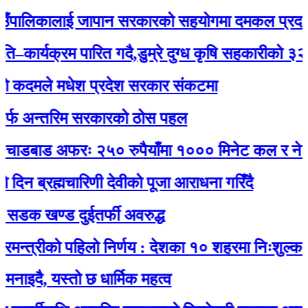
ालिकालाई जापान सरकारको सहयोगमा दमकल प्रदान : ग
्यक्रम पारित गदै,डुम्रे दुग्ध कृषि सहकारीको ३२ औं वा
दमले मधेश प्रदेश सरकार संकटमा
अन्तरिम सरकारको ठोस पहल
डबाड अफरः २५० रुपैयाँमा १००० मिनेट कल र नेट जडान
ब्रह्मचारिणी देवीको पूजा आराधना गरिँदै
 खण्ड दुईतर्फी अवरुद्ध
्रीको पहिलो निर्णय : देशका १० शहरमा निःशुल्क वाईफा
, यस्तो छ धार्मिक महत्व