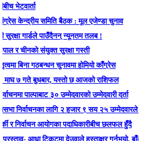
ेटवार्ता
केन्द्रीय समिति बैठक : मूल एजेण्डा चुनाव
षा गार्डले पाउँदैनन् न्यूनतम तलब !
 चीनकाे संयुक्त सुरक्षा गस्ती
 बिना गठबन्धन चुनावमा होमियो काँग्रेस
गते बुधबार, यस्ताे छ आजको राशिफल
ा पाल्पाबाट ३० उम्मेदवारको उम्मेदवारी दर्ता
िर्वाचनका लागि २ हजार ९ सय २५ उम्मेदवारले मनोनयन
 र निर्वाचन आयोगका पदाधिकारीबीच छलफल हुँदै
ताव- आधा टिकटमा देउवाले हस्ताक्षर गर्नुभयो, बाँकी गगनले