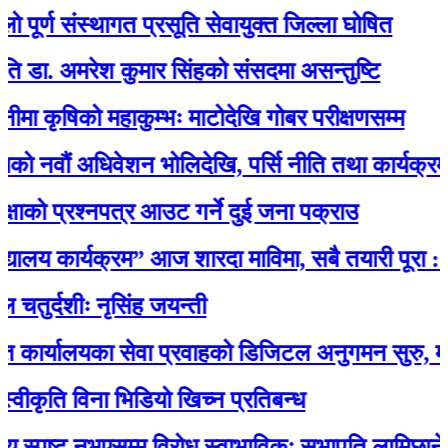
्ण संस्थागत प्रसूति सेवायुक्त जिल्ला घोषित
 अमरेश कुमार सिंहको संसदमा असन्तुष्टि
षिको महाकुम्भः माटोदेखि गोबर परीक्षणसम्म
ं अधिवेशन भोलिदेखि, पर्सि नीति तथा कार्यक्रम प्रस्त
 प्रश्नपत्र आउट गर्ने दुई जना पक्राउ
लय कार्यक्रम” आज शारदा माविमा, सबै तयारी पूरा :अभ
दशीः नृसिंह जयन्ती
लयका सेवा प्रवाहको डिजिटल अनुगमन सुरु, मन्त्री रावलद्
ति विना भिडियो खिच्न प्रतिबन्ध
्पष्ट नभएसम्म विरोध स्वाभाविकः सभापति लामिछाने