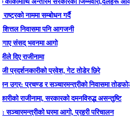
कीमाथि अन्तरिम सरकारको जिम्मेवारी,दलहरू आक्रोशित
रको नाममा सम्बोधन गर्दै
त्तल निवासमा पनि आगजनी
 संसद् भवनमा आगो
िए राजीनामा
दर्शनकारीको प्रवेश, गेट तोडेर छिरे
र: प्रचण्ड र सञ्चारमन्त्रीको निवासमा तोडफोड र 
ो राजीनामा, सरकारको दमनविरुद्ध असन्तुष्टि
ारमन्त्रीको घरमा आगो, प्रहरी परिचालन