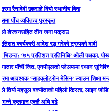
रैनादेवी छहराले दियो स्थानीय बिदा
च व्यक्तित्व पुरस्कृत
ेरचनसहित तीन जना पक्राउ
कार्यकारी आदेश रद्ध गरेको ट्रम्पको दाबी
्त: ‘७५ प्रतिशत प्रतिनिधि’ ओली पक्षका, पोखरेलको अ
पाँचौं जित, एनपीएलकाे प्लेअफमा स्थान सुनिश्चित
वश्यक ‘साइक्लोट्रोन मेसिन’ ल्याउन शिक्षा मन्त्री प
र्यो महसुल बक्यौताको पहिलो किस्ता, लाइन जोडियो
 कुलमान एक्लै अघि बढे