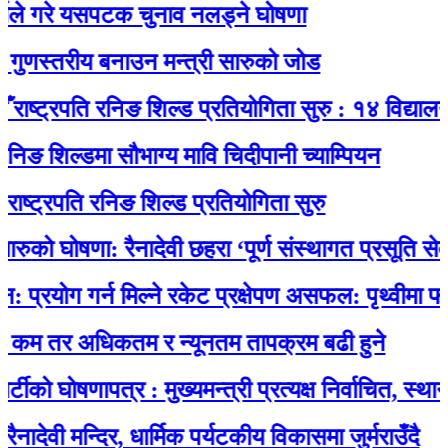
गरे यसपटक चुनाव नलड्ने घोषणा
स्तरीय बनाउन मन्त्री सारुको जोड
्ट्रपति रनिङ शिल्ड प्रतियोगिता सुरु : १४ विद्यालयकाे 
शिल्डमा सौभाग्य मावि चिदीपानी च्याम्पियन
्रपति रनिङ शिल्ड प्रतियोगिता सुरु
ो घोषणा: रैनादेवी छहरा ‘पूर्ण संस्थागत प्रसूति सेवायुक्त
ोग गर्न मिल्ने रकेट प्रक्षेपण असफल: पृथ्वीमा फर्कने क
 तर अधिकतम र न्यूनतम तापक्रम बढी हुने
 घोषणापत्र : मुख्यमन्त्री प्रत्यक्ष निर्वाचित, स्थानीय च
ी मन्दिर, धार्मिक पर्यटकीय विकासमा जुर्मराउँदै