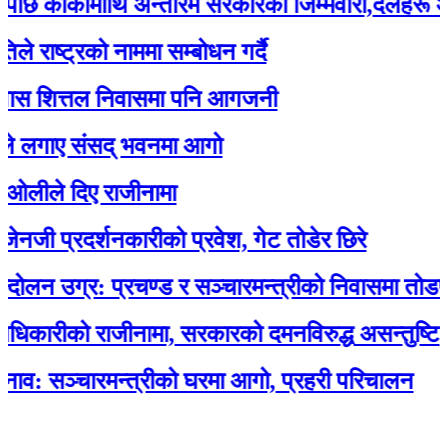
ार्कीमाथि अन्तरिम सरकारको जिम्मेवारी,दलहरू आक्रो
्ट्रको नाममा सम्बोधन गर्दै
 शित्तल निवासमा पनि आगजनी
गाए संसद् भवनमा आगो
े दिए राजीनामा
प्रदर्शनकारीको प्रवेश, गेट तोडेर छिरे
उग्र: प्रचण्ड र सञ्चारमन्त्रीको निवासमा तोडफोड 
ारीको राजीनामा, सरकारको दमनविरुद्ध असन्तुष्टि
ञ्चारमन्त्रीको घरमा आगो, प्रहरी परिचालन