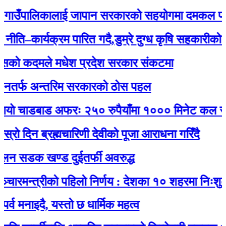
उँपालिकालाई जापान सरकारको सहयोगमा दमकल प्रदान 
कार्यक्रम पारित गदै,डुम्रे दुग्ध कृषि सहकारीको ३२ औं
ो कदमले मधेश प्रदेश सरकार संकटमा
फ अन्तरिम सरकारको ठोस पहल
 चाडबाड अफरः २५० रुपैयाँमा १००० मिनेट कल र नेट ज
िन ब्रह्मचारिणी देवीको पूजा आराधना गरिँदै
सडक खण्ड दुईतर्फी अवरुद्ध
न्त्रीको पहिलो निर्णय : देशका १० शहरमा निःशुल्क वा
इदै, यस्तो छ धार्मिक महत्व