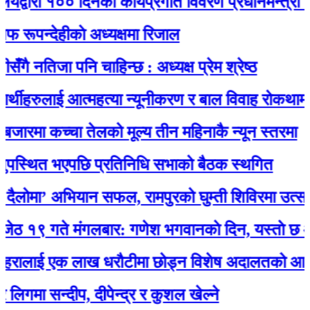
वारा १०० दिनको कार्यप्रगति विवरण प्रधानमन्त्री कार्याल
्देहीकाे अध्यक्षमा रिजाल
नतिजा पनि चाहिन्छ : अध्यक्ष प्रेम श्रेष्ठ
ीहरुलाई आत्महत्या न्यूनीकरण र बाल विवाह रोकथाम सम्बन
रमा कच्चा तेलको मूल्य तीन महिनाकै न्यून स्तरमा
थित भएपछि प्रतिनिधि सभाको बैठक स्थगित
मा’ अभियान सफल, रामपुरको घुम्ती शिविरमा उत्साहज
गते मंगलबार: गणेश भगवानकाे दिन, यस्ताे छ आजक
लाई एक लाख धरौटीमा छोड्न विशेष अदालतको आदेश
 सन्दीप, दीपेन्द्र र कुशल खेल्ने