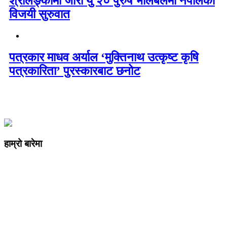
श्रीलङ्कामा जारी यु २० पुरुष भलिबलमा नेपालको
विजयी सुरुवात
पत्रकार माधव अर्याल ‘मुक्तिनाथ उत्कृष्ट कृषि
पत्रकारिता’ पुरस्कारबाट छनोट
हाम्रो बारेमा
कम्पनी रजिष्ट्ररको कार्यालय दर्ता न
: ३२५३७१ /०८०/०८१
सुचना तथा प्रसारण विभाग दर्ता न :
४८२४/०८०/०८१
प्रेस काउन्सिल दर्ता न
.
मो ९८४७०९८७३६ र ९८६२२५९२६२