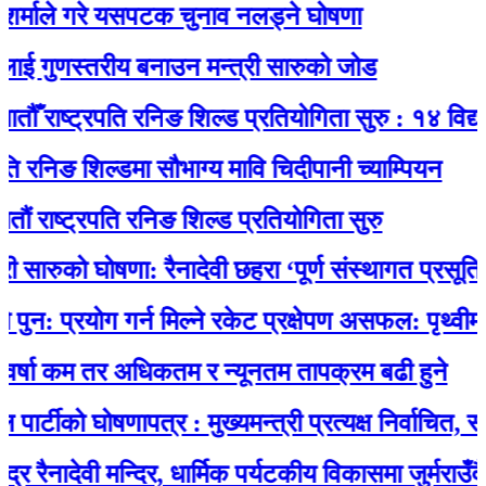
ले गरे यसपटक चुनाव नलड्ने घोषणा
गुणस्तरीय बनाउन मन्त्री सारुको जोड
राष्ट्रपति रनिङ शिल्ड प्रतियोगिता सुरु : १४ विद्यालयक
िङ शिल्डमा सौभाग्य मावि चिदीपानी च्याम्पियन
ष्ट्रपति रनिङ शिल्ड प्रतियोगिता सुरु
ारुको घोषणा: रैनादेवी छहरा ‘पूर्ण संस्थागत प्रसूति सेवायु
्रयोग गर्न मिल्ने रकेट प्रक्षेपण असफल: पृथ्वीमा फर्कन
 कम तर अधिकतम र न्यूनतम तापक्रम बढी हुने
ीको घोषणापत्र : मुख्यमन्त्री प्रत्यक्ष निर्वाचित, स्थानी
ादेवी मन्दिर, धार्मिक पर्यटकीय विकासमा जुर्मराउँदै