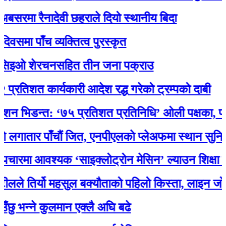
मा रैनादेवी छहराले दियो स्थानीय बिदा
पाँच व्यक्तित्व पुरस्कृत
ओ शेरचनसहित तीन जना पक्राउ
शत कार्यकारी आदेश रद्ध गरेको ट्रम्पको दाबी
िडन्त: ‘७५ प्रतिशत प्रतिनिधि’ ओली पक्षका, पोखरेलक
तार पाँचौं जित, एनपीएलकाे प्लेअफमा स्थान सुनिश्चित
ा आवश्यक ‘साइक्लोट्रोन मेसिन’ ल्याउन शिक्षा मन्त्र
 तिर्यो महसुल बक्यौताको पहिलो किस्ता, लाइन जोडियो
्ने कुलमान एक्लै अघि बढे