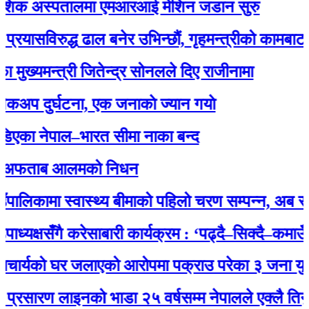
िक अस्पतालमा एमआरआई मेशिन जडान सुरु
विरुद्ध ढाल बनेर उभिन्छौं, गृहमन्त्रीको कामबाट सन्तुष्
यमन्त्री जितेन्द्र सोनलले दिए राजीनामा
दुर्घटना, एक जनाकाे ज्यान गयाे
 नेपाल–भारत सीमा नाका बन्द
फताब आलमको निधन
कामा स्वास्थ्य बीमाको पहिलो चरण सम्पन्न, अब सबै नाग
क्षसँगै करेसाबारी कार्यक्रम : ‘पढ्दै–सिक्दै–कमाउँदै’ अ
्यको घर जलाएको आरोपमा पक्राउ परेका ३ जना युवालाई 
रण लाइनको भाडा २५ वर्षसम्म नेपालले एक्‍लै तिर्नुपर्ने’