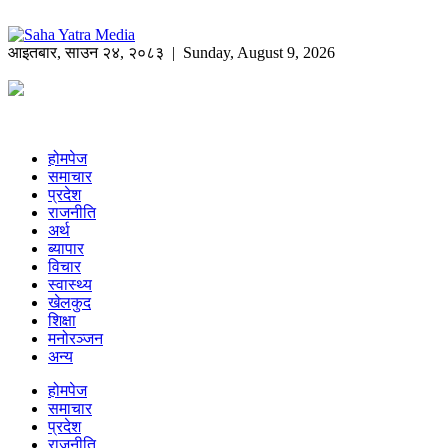
आइतबार
,
साउन
२४
,
२०८३
| Sunday, August 9, 2026
होमपेज
समाचार
प्रदेश
राजनीति
अर्थ
ब्यापार
विचार
स्वास्थ्य
खेलकुद
शिक्षा
मनोरञ्जन
अन्य
होमपेज
समाचार
प्रदेश
राजनीति