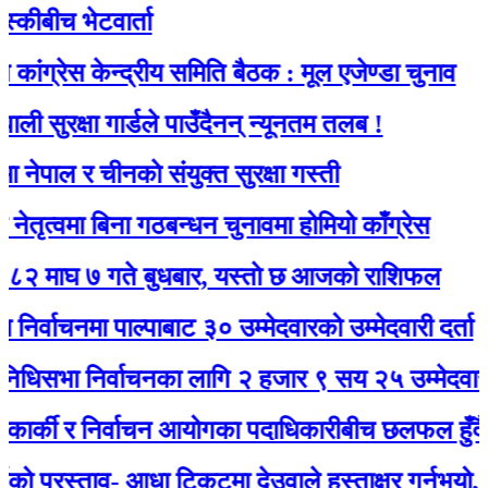
ीच भेटवार्ता
ेस केन्द्रीय समिति बैठक : मूल एजेण्डा चुनाव
रक्षा गार्डले पाउँदैनन् न्यूनतम तलब !
ल र चीनकाे संयुक्त सुरक्षा गस्ती
वमा बिना गठबन्धन चुनावमा होमियो काँग्रेस
 ७ गते बुधबार, यस्ताे छ आजको राशिफल
चनमा पाल्पाबाट ३० उम्मेदवारको उम्मेदवारी दर्ता
ा निर्वाचनका लागि २ हजार ९ सय २५ उम्मेदवारले मनो
्की र निर्वाचन आयोगका पदाधिकारीबीच छलफल हुँदै
रस्ताव- आधा टिकटमा देउवाले हस्ताक्षर गर्नुभयो, बाँकी गग