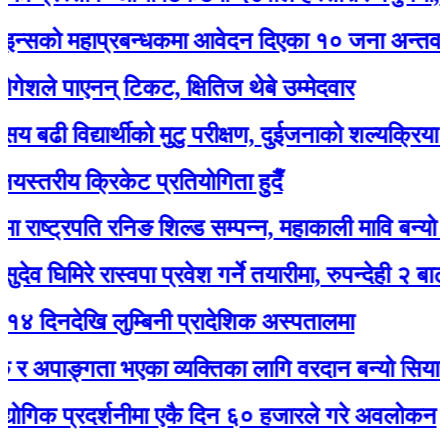
 महाप्रबन्धकमा आवेदन दिएका १० जना अन्तर्वार्ताका 
े पाएनन् टिकट, क्षितिज थेबे उम्मेदवार
विद्यार्थीको मुटु परीक्षण, दुईजनाको शल्यक्रिया गर्नुपर्ने
रीय क्रिकेट प्रतियोगिता हुदैँ
्ट्रपति रनिङ शिल्ड सम्पन्न, महाकाली मावि बन्यो च्याम्प
मिरे रास्वपा प्रवेश गर्ने तयारीमा, रुपन्देही २ बाट उम्मेद्वा
देखि लुम्बिनी प्रादेशिक अस्पतालमा
पाङ्गता भएका व्यक्तिका लागि वरदान बन्यो सियारीको घुम
 प्रदर्शनीमा एकै दिन ६० हजारले गरे अवलोकन