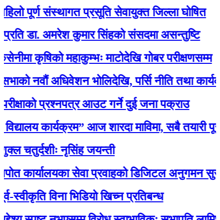
पूर्ण संस्थागत प्रसूति सेवायुक्त जिल्ला घोषित
डा. अमरेश कुमार सिंहको संसदमा असन्तुष्टि
 कृषिको महाकुम्भः माटोदेखि गोबर परीक्षणसम्म
नवौं अधिवेशन भोलिदेखि, पर्सि नीति तथा कार्यक्रम प्र
ाको प्रश्नपत्र आउट गर्ने दुई जना पक्राउ
्यालय कार्यक्रम” आज शारदा माविमा, सबै तयारी पूरा 
ुर्दशीः नृसिंह जयन्ती
्यालयका सेवा प्रवाहको डिजिटल अनुगमन सुरु, मन्त्री रा
वीकृति विना भिडियो खिच्न प्रतिबन्ध
य स्पष्ट नभएसम्म विरोध स्वाभाविकः सभापति लामिछाने